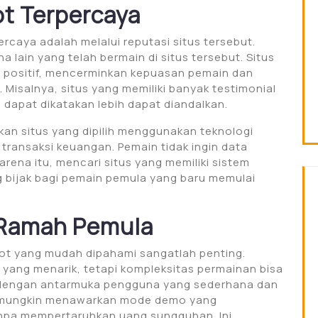
lot Terpercaya
ercaya adalah melalui reputasi situs tersebut.
 lain yang telah bermain di situs tersebut. Situs
n positif, mencerminkan kepuasan pemain dan
isalnya, situs yang memiliki banyak testimonial
 dapat dikatakan lebih dapat diandalkan.
kan situs yang dipilih menggunakan teknologi
 transaksi keuangan. Pemain tidak ingin data
arena itu, mencari situs yang memiliki sistem
 bijak bagi pemain pemula yang baru memulai
 Ramah Pemula
lot yang mudah dipahami sangatlah penting.
 yang menarik, tetapi kompleksitas permainan bisa
t dengan antarmuka pengguna yang sederhana dan
an mungkin menawarkan mode demo yang
pa mempertaruhkan uang sungguhan. Ini