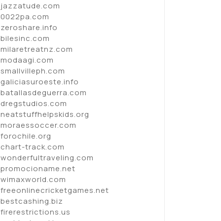
jazzatude.com
0022pa.com
zeroshare.info
bilesinc.com
milaretreatnz.com
modaagi.com
smallvilleph.com
galiciasuroeste.info
batallasdeguerra.com
dregstudios.com
neatstuffhelpskids.org
moraessoccer.com
forochile.org
chart-track.com
wonderfultraveling.com
promocioname.net
wimaxworld.com
freeonlinecricketgames.net
bestcashing.biz
firerestrictions.us