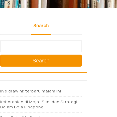
Search
Search
live draw hk terbaru malam ini
Keberanian di Meja: Seni dan Strategi
Dalam Bola Pingpong