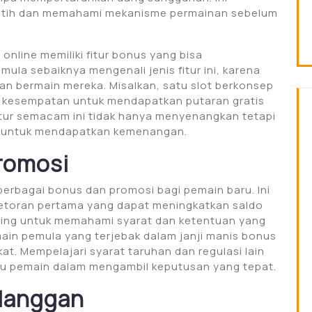
atih dan memahami mekanisme permainan sebelum
nline memiliki fitur bonus yang bisa
la sebaiknya mengenali jenis fitur ini, karena
 bermain mereka. Misalkan, satu slot berkonsep
 kesempatan untuk mendapatkan putaran gratis
itur semacam ini tidak hanya menyenangkan tetapi
n untuk mendapatkan kemenangan.
romosi
berbagai bonus dan promosi bagi pemain baru. Ini
setoran pertama yang dapat meningkatkan saldo
ting untuk memahami syarat dan ketentuan yang
ain pemula yang terjebak dalam janji manis bonus
t. Mempelajari syarat taruhan dan regulasi lain
u pemain dalam mengambil keputusan yang tepat.
elanggan