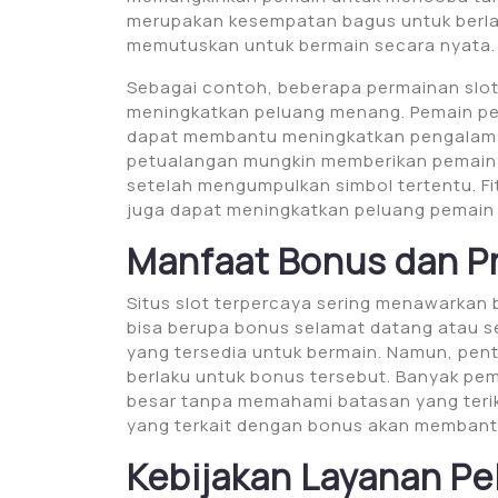
merupakan kesempatan bagus untuk berl
memutuskan untuk bermain secara nyata.
Sebagai contoh, beberapa permainan slot o
meningkatkan peluang menang. Pemain pemu
dapat membantu meningkatkan pengalaman
petualangan mungkin memberikan pemain
setelah mengumpulkan simbol tertentu. F
juga dapat meningkatkan peluang pemai
Manfaat Bonus dan P
Situs slot terpercaya sering menawarkan 
bisa berupa bonus selamat datang atau 
yang tersedia untuk bermain. Namun, pen
berlaku untuk bonus tersebut. Banyak pem
besar tanpa memahami batasan yang terika
yang terkait dengan bonus akan membant
Kebijakan Layanan P