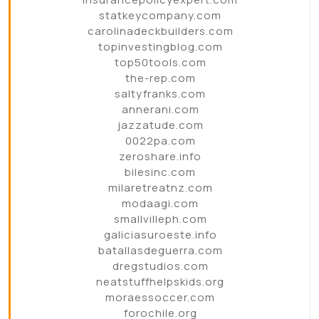
statkeycompany.com
carolinadeckbuilders.com
topinvestingblog.com
top50tools.com
the-rep.com
saltyfranks.com
annerani.com
jazzatude.com
0022pa.com
zeroshare.info
bilesinc.com
milaretreatnz.com
modaagi.com
smallvilleph.com
galiciasuroeste.info
batallasdeguerra.com
dregstudios.com
neatstuffhelpskids.org
moraessoccer.com
forochile.org