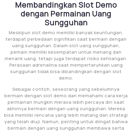
Membandingkan Slot Demo
dengan Permainan Uang
Sungguhan
Meskipun slot demo memiliki banyak keuntungan,
terdapat perbedaan signifikan saat bermain dengan
uang sungguhan. Dalam slot uang sungguhan,
pemain memiliki kesempatan untuk menang dan
menarik uang, tetapi juga terdapat risiko kehilangan.
Perasaan adrenalina saat mempertaruhkan uang
sungguhan tidak bisa dibandingkan dengan slot
demo.
Sebagai contoh, seseorang yang sebelumnya
bermain dengan slot demo dan memahami cara kerja
permainan mungkin merasa lebih percaya diri saat
akhirnya bermain dengan uang sungguhan. Mereka
bisa memiliki rencana yang lebih matang dan strategi
yang telah diuji. Namun, penting untuk diingat bahwa
bermain dengan uang sungguhan membawa serta