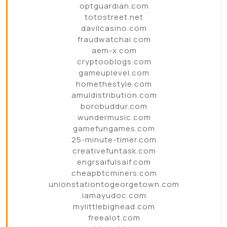
optguardian.com
totostreet.net
davilcasino.com
fraudwatchai.com
aem-x.com
cryptooblogs.com
gameuplevel.com
homethestyle.com
amuldistribution.com
borobuddur.com
wundermusic.com
gamefungames.com
25-minute-timer.com
creativefuntask.com
engrsaifulsaif.com
cheapbtcminers.com
unionstationtogeorgetown.com
iamayudoc.com
mylittlebighead.com
freealot.com