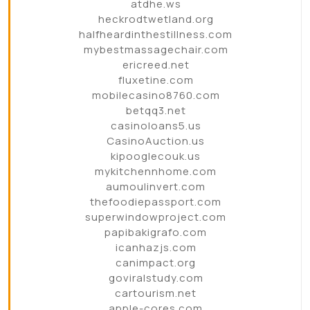
atdhe.ws
heckrodtwetland.org
halfheardinthestillness.com
mybestmassagechair.com
ericreed.net
fluxetine.com
mobilecasino8760.com
betqq3.net
casinoloans5.us
CasinoAuction.us
kipooglecouk.us
mykitchennhome.com
aumoulinvert.com
thefoodiepassport.com
superwindowproject.com
papibakigrafo.com
icanhazjs.com
canimpact.org
goviralstudy.com
cartourism.net
apple-cores.com