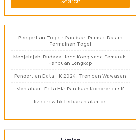
Search
Pengertian Togel : Panduan Pemula Dalam
Permainan Togel
Menjelajahi Budaya Hong Kong yang Semarak:
Panduan Lengkap
Pengertian Data HK 2024: Tren dan Wawasan
Memahami Data HK: Panduan Komprehensif
live draw hk terbaru malam ini