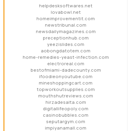
helpdesksoftwares.net
lovabowl.net
homeimprovementit.com
newstribunal.com
newsdailymagazines.com
preceptionhub.com
yeezislides.com
aobongdatotem.com
home-remedies-yeast-infection.com
electroreal.com
bestofmiami-dadecounty.com
ifoodieonyoutube.com
mineshoppingcart.com
topworkoutsupplies.com
mouthshutreviews.com
hirzadesalta.com
digitallifeopoly.com
casinobubbles.com
seputargym.com
impiyanamall.com