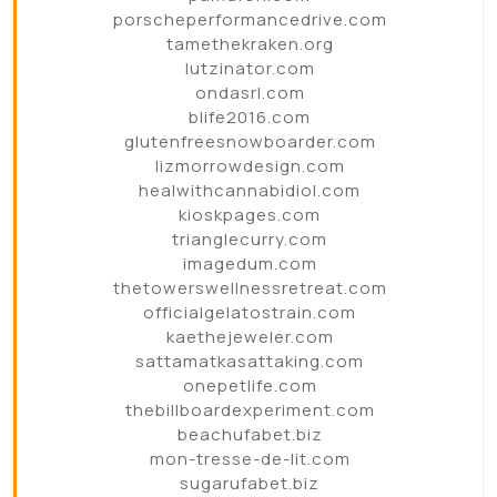
porscheperformancedrive.com
tamethekraken.org
lutzinator.com
ondasrl.com
blife2016.com
glutenfreesnowboarder.com
lizmorrowdesign.com
healwithcannabidiol.com
kioskpages.com
trianglecurry.com
imagedum.com
thetowerswellnessretreat.com
officialgelatostrain.com
kaethejeweler.com
sattamatkasattaking.com
onepetlife.com
thebillboardexperiment.com
beachufabet.biz
mon-tresse-de-lit.com
sugarufabet.biz