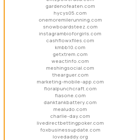
gardenofeaten.com
hycys05.com
onemoremilerunning.com
snowboardsteez.com
instagrambioforgirls.com
cashflowxfiles.com
kmbb10.com
getxtrem.com
weactinfo.com
meshingsocial.com
thearguer.com
marketing-mobile-app.com
floralpunchcraft.com
fiasone.com
danktankbattery.com
mealudo.com
charlie-day.com
livedirectbettingpoker.com
foxbusinessupdate.com
lovedaddy.org