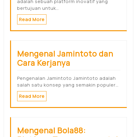
adalah sebuah platform inovatif yang
bertujuan untuk…
Read More
Mengenal Jamintoto dan
Cara Kerjanya
Pengenalan Jamintoto Jamintoto adalah
salah satu konsep yang semakin populer…
Read More
Mengenal Bola88: