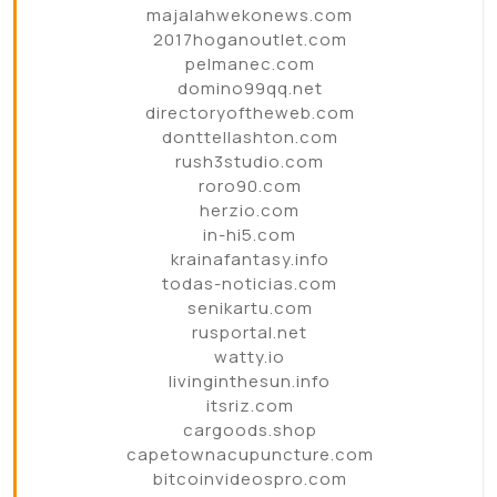
majalahwekonews.com
2017hoganoutlet.com
pelmanec.com
domino99qq.net
directoryoftheweb.com
donttellashton.com
rush3studio.com
roro90.com
herzio.com
in-hi5.com
krainafantasy.info
todas-noticias.com
senikartu.com
rusportal.net
watty.io
livinginthesun.info
itsriz.com
cargoods.shop
capetownacupuncture.com
bitcoinvideospro.com