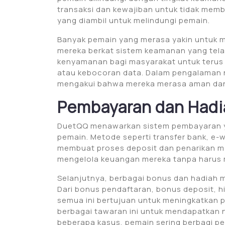
transaksi dan kewajiban untuk tidak memb
yang diambil untuk melindungi pemain.
Banyak pemain yang merasa yakin untuk 
mereka berkat sistem keamanan yang tel
kenyamanan bagi masyarakat untuk terus
atau kebocoran data. Dalam pengalaman 
mengakui bahwa mereka merasa aman dan n
Pembayaran dan Hadi
DuetQQ menawarkan sistem pembayaran y
pemain. Metode seperti transfer bank, e-
membuat proses deposit dan penarikan m
mengelola keuangan mereka tanpa harus m
Selanjutnya, berbagai bonus dan hadiah me
Dari bonus pendaftaran, bonus deposit, 
semua ini bertujuan untuk meningkatkan
berbagai tawaran ini untuk mendapatkan ni
beberapa kasus, pemain sering berbagi p