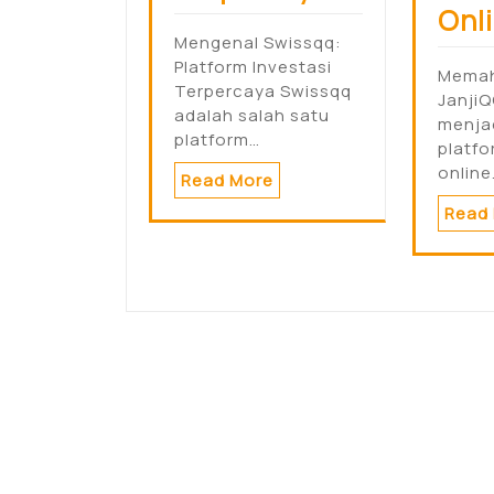
Onl
Mengenal Swissqq:
Platform Investasi
Memah
Terpercaya Swissqq
JanjiQ
adalah salah satu
menjad
platform…
platfo
online
Read More
Read