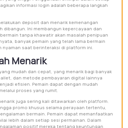
agikan informasi login adalah beberapa langkah
melakukan deposit dan menarik kemenangan
ah dibangun. Ini membangun kepercayaan dan
 bermain tanpa khawatir akan masalah penipuan
nyata, banyak pemain yang telah lama bermain
yaman saat berinteraksi di platform ini.
ah Menarik
ang mudah dan cepat, yang menarik bagi banyak
wallet, dan metode pembayaran digital lainnya
enjadi efisien. Pemain dapat dengan mudah
elalui proses yang rumit.
narik juga sering kali ditawarkan oleh platform.
hingga promo khusus selama perayaan tertentu,
 pengalaman bermain. Pemain dapat memanfaatkan
lai lebih dalam setiap sesi permainan. Dalam
engalaman positif mereka tentang keuntungan