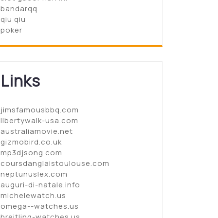
bandarqq
qiu qiu
poker
Links
jimsfamousbbq.com
libertywalk-usa.com
australiamovie.net
gizmobird.co.uk
mp3djsong.com
coursdanglaistoulouse.com
neptunuslex.com
auguri-di-natale.info
michelewatch.us
omega--watches.us
breitling-watches.us