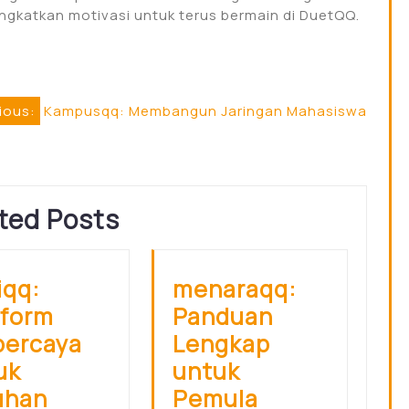
ingkatkan motivasi untuk terus bermain di DuetQQ.
ious:
Kampusqq: Membangun Jaringan Mahasiswa
ted Posts
iqq:
menaraqq:
tform
Panduan
percaya
Lengkap
uk
untuk
uhan
Pemula