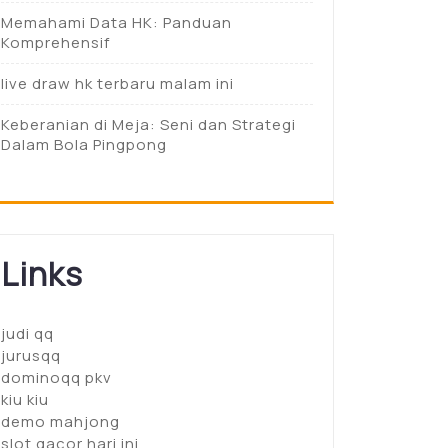
Memahami Data HK: Panduan
Komprehensif
live draw hk terbaru malam ini
Keberanian di Meja: Seni dan Strategi
Dalam Bola Pingpong
Links
judi qq
jurusqq
dominoqq pkv
kiu kiu
demo mahjong
slot gacor hari ini