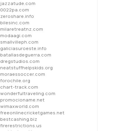
jazzatude.com
0022pa.com
zeroshare.info
bilesinc.com
milaretreatnz.com
modaagi.com
smallvilleph.com
galiciasuroeste.info
batallasdeguerra.com
dregstudios.com
neatstuffhelpskids.org
moraessoccer.com
forochile.org
chart-track.com
wonderfultraveling.com
promocioname.net
wimaxworld.com
freeonlinecricketgames.net
bestcashing.biz
firerestrictions.us