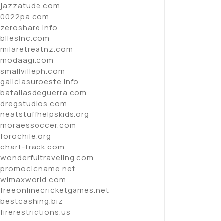
jazzatude.com
0022pa.com
zeroshare.info
bilesinc.com
milaretreatnz.com
modaagi.com
smallvilleph.com
galiciasuroeste.info
batallasdeguerra.com
dregstudios.com
neatstuffhelpskids.org
moraessoccer.com
forochile.org
chart-track.com
wonderfultraveling.com
promocioname.net
wimaxworld.com
freeonlinecricketgames.net
bestcashing.biz
firerestrictions.us