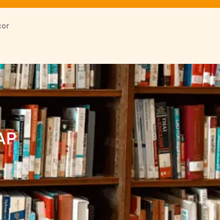
cor
AP