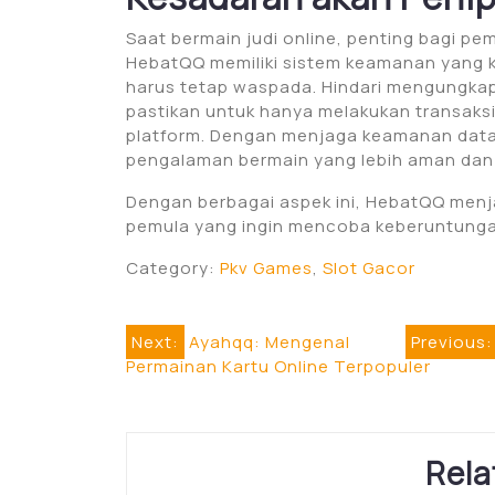
Saat bermain judi online, penting bagi p
HebatQQ memiliki sistem keamanan yang k
harus tetap waspada. Hindari mengungkapk
pastikan untuk hanya melakukan transaksi 
platform. Dengan menjaga keamanan data 
pengalaman bermain yang lebih aman dan
Dengan berbagai aspek ini, HebatQQ menj
pemula yang ingin mencoba keberuntungan
Category:
Pkv Games
,
Slot Gacor
Post
Next:
Ayahqq: Mengenal
Previous:
Permainan Kartu Online Terpopuler
navigation
Rela