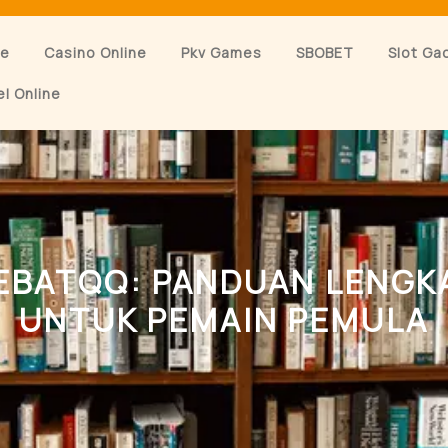
e
Casino Online
Pkv Games
SBOBET
Slot Ga
l Online
EBATQQ: PANDUAN LENGK
UNTUK PEMAIN PEMULA