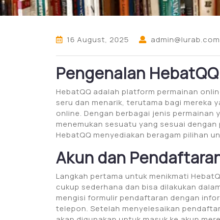
16 August, 2025
admin@lurab.com
Pengenalan HebatQQ
HebatQQ adalah platform permainan onl
seru dan menarik, terutama bagi mereka y
online. Dengan berbagai jenis permainan
menemukan sesuatu yang sesuai dengan pr
HebatQQ menyediakan beragam pilihan unt
Akun dan Pendaftara
Langkah pertama untuk menikmati HebatQQ
cukup sederhana dan bisa dilakukan dala
mengisi formulir pendaftaran dengan info
telepon. Setelah menyelesaikan pendaft
akan digunakan untuk masuk ke akun merek