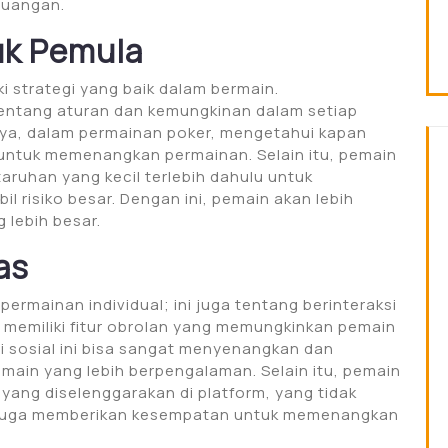
euangan.
uk Pemula
i strategi yang baik dalam bermain.
tang aturan dan kemungkinan dalam setiap
ya, dalam permainan poker, mengetahui kapan
 untuk memenangkan permainan. Selain itu, pemain
aruhan yang kecil terlebih dahulu untuk
risiko besar. Dengan ini, pemain akan lebih
g lebih besar.
as
rmainan individual; ini juga tentang berinteraksi
li memiliki fitur obrolan yang memungkinkan pemain
i sosial ini bisa sangat menyenangkan dan
main yang lebih berpengalaman. Selain itu, pemain
yang diselenggarakan di platform, yang tidak
i juga memberikan kesempatan untuk memenangkan