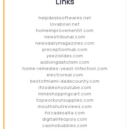
Links
helpdesksoftwares.net
lovabowl.net
homeimprovementit.com
newstribunal.com
newsdailymagazines.com
preceptionhub.com
yeezislides.com
aobongdatotem.com
home-remedies-yeast-infection.com
electroreal.com
bestofmiami-dadecounty.com
ifoodieonyoutube.com
mineshoppingcart.com
topworkoutsupplies.com
mouthshutreviews.com
hirzadesalta.com
digitallifeopoly.com
casinobubbles.com