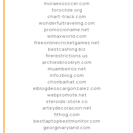
moraessoccer.com
forochile.org
chart-track.com
wonderfultraveling.com
promocioname.net
wimaxworld.com
freeonlinecricketgames.net
bestcashing.biz
firerestrictions.us
archiesbrooklyn.com
muambeiros.net
infozblog.com
chonbaihat.com
elblogdeoscargonzalez.com
webpromote.net
steroids-store.co
arteydecoracion.net
fithog.com
bestlaptopbestmonitor.com
georginaryland.com