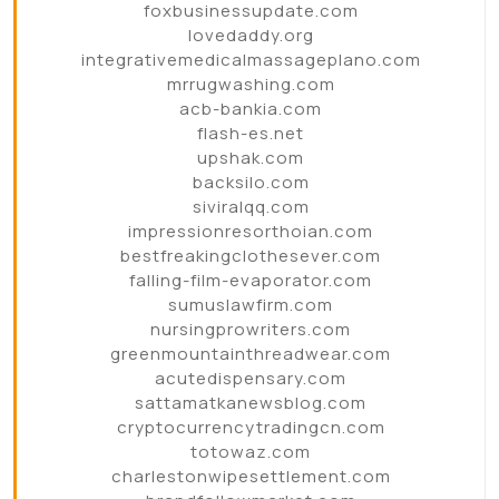
foxbusinessupdate.com
lovedaddy.org
integrativemedicalmassageplano.com
mrrugwashing.com
acb-bankia.com
flash-es.net
upshak.com
backsilo.com
siviralqq.com
impressionresorthoian.com
bestfreakingclothesever.com
falling-film-evaporator.com
sumuslawfirm.com
nursingprowriters.com
greenmountainthreadwear.com
acutedispensary.com
sattamatkanewsblog.com
cryptocurrencytradingcn.com
totowaz.com
charlestonwipesettlement.com