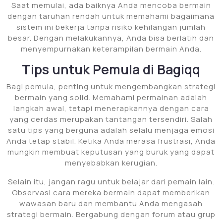
Saat memulai, ada baiknya Anda mencoba bermain
dengan taruhan rendah untuk memahami bagaimana
sistem ini bekerja tanpa risiko kehilangan jumlah
besar. Dengan melakukannya, Anda bisa berlatih dan
menyempurnakan keterampilan bermain Anda.
Tips untuk Pemula di Bagiqq
Bagi pemula, penting untuk mengembangkan strategi
bermain yang solid. Memahami permainan adalah
langkah awal, tetapi menerapkannya dengan cara
yang cerdas merupakan tantangan tersendiri. Salah
satu tips yang berguna adalah selalu menjaga emosi
Anda tetap stabil. Ketika Anda merasa frustrasi, Anda
mungkin membuat keputusan yang buruk yang dapat
menyebabkan kerugian.
Selain itu, jangan ragu untuk belajar dari pemain lain.
Observasi cara mereka bermain dapat memberikan
wawasan baru dan membantu Anda mengasah
strategi bermain. Bergabung dengan forum atau grup