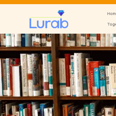
Skip
to
content
Hom
Toge