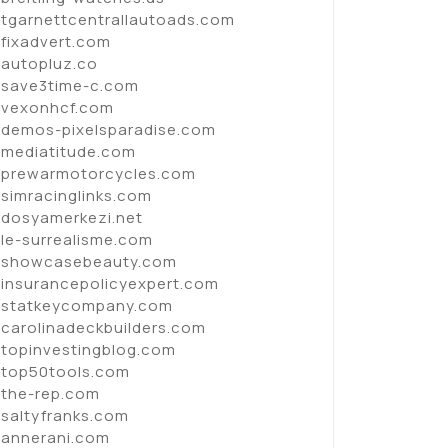
tgarnettcentrallautoads.com
fixadvert.com
autopluz.co
save3time-c.com
vexonhcf.com
demos-pixelsparadise.com
mediatitude.com
prewarmotorcycles.com
simracinglinks.com
dosyamerkezi.net
le-surrealisme.com
showcasebeauty.com
insurancepolicyexpert.com
statkeycompany.com
carolinadeckbuilders.com
topinvestingblog.com
top50tools.com
the-rep.com
saltyfranks.com
annerani.com