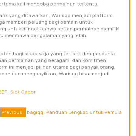
pertama kali mencoba permainan tertentu.
arik yang ditawarkan, Warisqq menjadi platform
ga memberi peluang bagi pemain untuk
g untuk diingat bahwa setiap permainan memiliki
elalu membawa pengalaman yang lebih
an bagi siapa saja yang tertarik dengan dunia
ilihan permainan yang beragam, dan komitmen
orm ini menjadi pilihan utama bagi banyak orang.
aman dan mengasyikkan, Warisqq bisa menjadi
BET
,
Slot Gacor
Previous:
bagiqq: Panduan Lengkap untuk Pemula