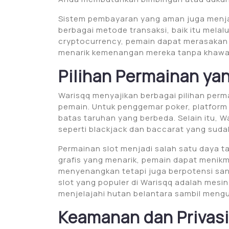
Sistem pembayaran yang aman juga menjad
berbagai metode transaksi, baik itu melalu
cryptocurrency, pemain dapat merasakan
menarik kemenangan mereka tanpa khawati
Pilihan Permainan yan
Warisqq menyajikan berbagai pilihan per
pemain. Untuk penggemar poker, platform 
batas taruhan yang berbeda. Selain itu, 
seperti blackjack dan baccarat yang sudah
Permainan slot menjadi salah satu daya 
grafis yang menarik, pemain dapat menik
menyenangkan tetapi juga berpotensi san
slot yang populer di Warisqq adalah mes
menjelajahi hutan belantara sambil men
Keamanan dan Privas