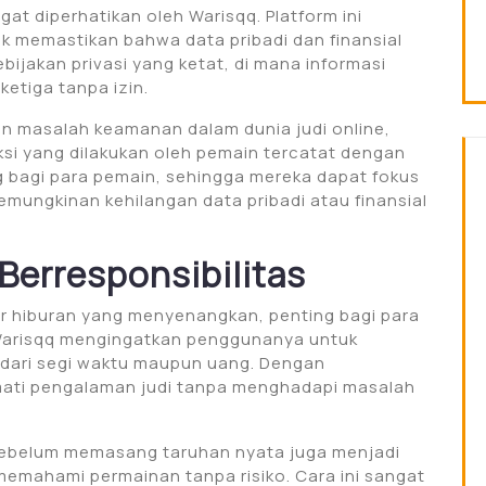
at diperhatikan oleh Warisqq. Platform ini
uk memastikan bahwa data pribadi dan finansial
ebijakan privasi yang ketat, di mana informasi
ketiga tanpa izin.
n masalah keamanan dalam dunia judi online,
si yang dilakukan oleh pemain tercatat dengan
g bagi para pemain, sehingga mereka dapat fokus
mungkinan kehilangan data pribadi atau finansial
Berresponsibilitas
er hiburan yang menyenangkan, penting bagi para
Warisqq mengingatkan penggunanya untuk
 dari segi waktu maupun uang. Dengan
ati pengalaman judi tanpa menghadapi masalah
sebelum memasang taruhan nyata juga menjadi
emahami permainan tanpa risiko. Cara ini sangat