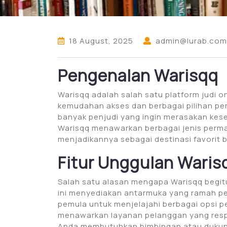
18 August, 2025
admin@lurab.com
Pengenalan Warisqq
Warisqq adalah salah satu platform judi o
kemudahan akses dan berbagai pilihan per
banyak penjudi yang ingin merasakan kes
Warisqq menawarkan berbagai jenis permai
menjadikannya sebagai destinasi favorit ba
Fitur Unggulan Waris
Salah satu alasan mengapa Warisqq begitu 
ini menyediakan antarmuka yang ramah 
pemula untuk menjelajahi berbagai opsi pe
menawarkan layanan pelanggan yang resp
Anda membutuhkan bimbingan atau duku