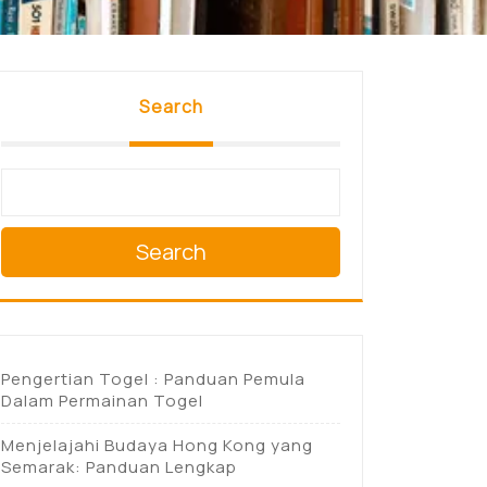
Search
Search
Pengertian Togel : Panduan Pemula
Dalam Permainan Togel
Menjelajahi Budaya Hong Kong yang
Semarak: Panduan Lengkap