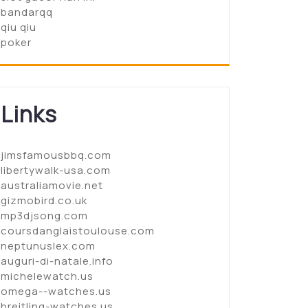
bandarqq
qiu qiu
poker
Links
jimsfamousbbq.com
libertywalk-usa.com
australiamovie.net
gizmobird.co.uk
mp3djsong.com
coursdanglaistoulouse.com
neptunuslex.com
auguri-di-natale.info
michelewatch.us
omega--watches.us
breitling-watches.us