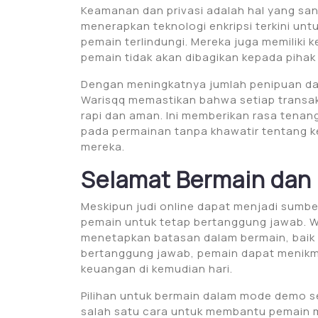
Keamanan dan privasi adalah hal yang sang
menerapkan teknologi enkripsi terkini unt
pemain terlindungi. Mereka juga memiliki k
pemain tidak akan dibagikan kepada pihak 
Dengan meningkatnya jumlah penipuan da
Warisqq memastikan bahwa setiap transak
rapi dan aman. Ini memberikan rasa tenan
pada permainan tanpa khawatir tentang ke
mereka.
Selamat Bermain dan 
Meskipun judi online dapat menjadi sumb
pemain untuk tetap bertanggung jawab. 
menetapkan batasan dalam bermain, baik
bertanggung jawab, pemain dapat menikm
keuangan di kemudian hari.
Pilihan untuk bermain dalam mode demo 
salah satu cara untuk membantu pemain m