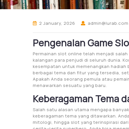
2 January, 2026
admin@lurab.com
Pengenalan Game Slo
Permainan slot online telah menjadi salah 
kalangan para penjudi di seluruh dunia. 
kesempatan untuk memenangkan hadiah be
berbagai tema dan fitur yang tersedia, set
Apakah Anda seorang pemula atau pemain 
menawarkan sesuatu yang baru.
Keberagaman Tema da
Salah satu alasan utama mengapa banyak 
keberagaman tema yang ditawarkan. Anda 
mitologi, hingga slot yang terinspirasi da
cerita-cerita superhero, Anda bisa menem