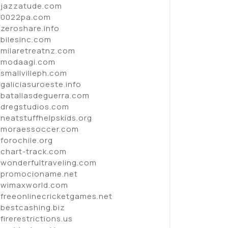
jazzatude.com
0022pa.com
zeroshare.info
bilesinc.com
milaretreatnz.com
modaagi.com
smallvilleph.com
galiciasuroeste.info
batallasdeguerra.com
dregstudios.com
neatstuffhelpskids.org
moraessoccer.com
forochile.org
chart-track.com
wonderfultraveling.com
promocioname.net
wimaxworld.com
freeonlinecricketgames.net
bestcashing.biz
firerestrictions.us