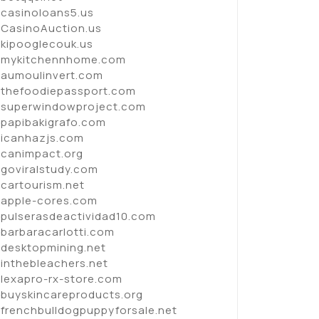
casinoloans5.us
CasinoAuction.us
kipooglecouk.us
mykitchennhome.com
aumoulinvert.com
thefoodiepassport.com
superwindowproject.com
papibakigrafo.com
icanhazjs.com
canimpact.org
goviralstudy.com
cartourism.net
apple-cores.com
pulserasdeactividad10.com
barbaracarlotti.com
desktopmining.net
inthebleachers.net
lexapro-rx-store.com
buyskincareproducts.org
frenchbulldogpuppyforsale.net