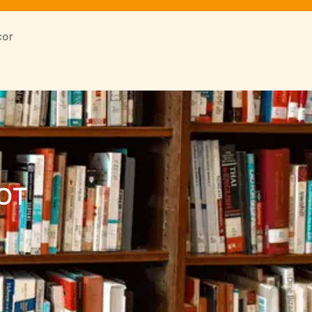
cor
OT