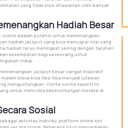
ikmatan yang tidak bisa ditawarkan oleh banyak
emenangkan Hadiah Besar
ot online adalah potensi untuk memenangkan
kan hadiah jackpot yang bisa mencapai nilai yang
mana hadiah terus meningkat seiring dengan taruhan
ikan kesempatan bagi seseorang untuk
engubah hidup.
emenangkan jackpot besar sangat inspiratif.
 malam biasa bisa tiba-tiba menjadi jutawan
g menguntungkan. Cerita-cerita seperti ini
 orang untuk mencoba keberuntungan mereka di
ecara Sosial
bagai aktivitas individu, platform online kini
ain secara sosial. Beberapa situs menyediakan