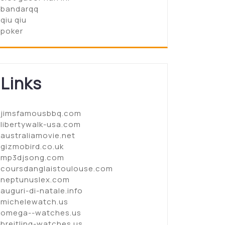
bandarqq
qiu qiu
poker
Links
jimsfamousbbq.com
libertywalk-usa.com
australiamovie.net
gizmobird.co.uk
mp3djsong.com
coursdanglaistoulouse.com
neptunuslex.com
auguri-di-natale.info
michelewatch.us
omega--watches.us
breitling-watches.us