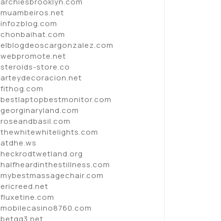
archiesbrooklyn.com
muambeiros.net
infozblog.com
chonbaihat.com
elblogdeoscargonzalez.com
webpromote.net
steroids-store.co
arteydecoracion.net
fithog.com
bestlaptopbestmonitor.com
georginaryland.com
roseandbasil.com
thewhitewhitelights.com
atdhe.ws
heckrodtwetland.org
halfheardinthestillness.com
mybestmassagechair.com
ericreed.net
fluxetine.com
mobilecasino8760.com
betqq3.net