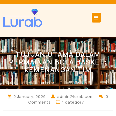
Skip
to
content
Ope
But
TUJUAN UTAMA DALAM
PERMAINAN BOLA BASKET:
KEMENANGAN TIM
2 January, 2026
admin@lurab.com
0
Comments
1 category