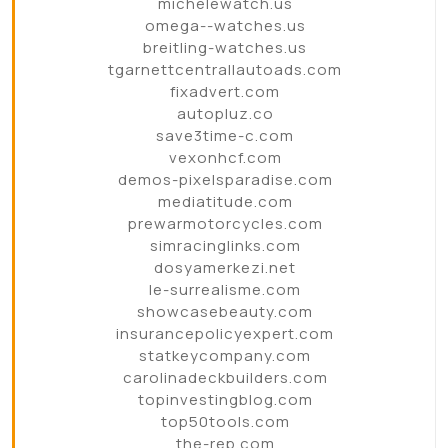
michelewatch.us
omega--watches.us
breitling-watches.us
tgarnettcentrallautoads.com
fixadvert.com
autopluz.co
save3time-c.com
vexonhcf.com
demos-pixelsparadise.com
mediatitude.com
prewarmotorcycles.com
simracinglinks.com
dosyamerkezi.net
le-surrealisme.com
showcasebeauty.com
insurancepolicyexpert.com
statkeycompany.com
carolinadeckbuilders.com
topinvestingblog.com
top50tools.com
the-rep.com