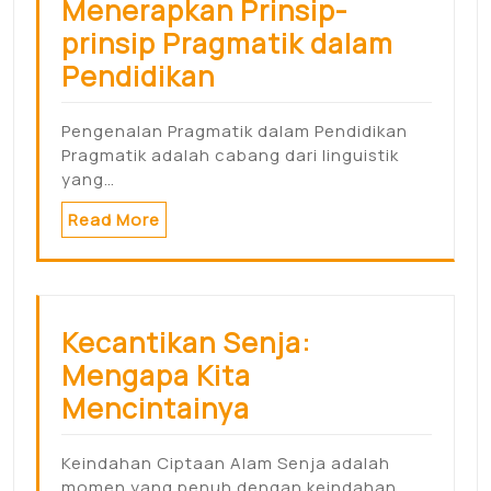
Menerapkan Prinsip-
prinsip Pragmatik dalam
Pendidikan
Pengenalan Pragmatik dalam Pendidikan
Pragmatik adalah cabang dari linguistik
yang…
Read More
Kecantikan Senja:
Mengapa Kita
Mencintainya
Keindahan Ciptaan Alam Senja adalah
momen yang penuh dengan keindahan…