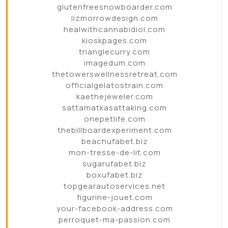
glutenfreesnowboarder.com
lizmorrowdesign.com
healwithcannabidiol.com
kioskpages.com
trianglecurry.com
imagedum.com
thetowerswellnessretreat.com
officialgelatostrain.com
kaethejeweler.com
sattamatkasattaking.com
onepetlife.com
thebillboardexperiment.com
beachufabet.biz
mon-tresse-de-lit.com
sugarufabet.biz
boxufabet.biz
topgearautoservices.net
figurine-jouet.com
your-facebook-address.com
perroquet-ma-passion.com