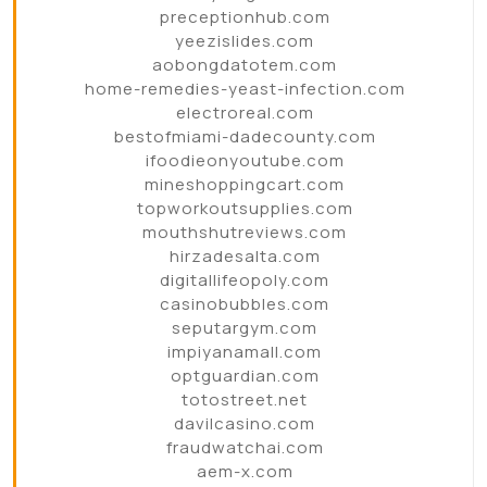
preceptionhub.com
yeezislides.com
aobongdatotem.com
home-remedies-yeast-infection.com
electroreal.com
bestofmiami-dadecounty.com
ifoodieonyoutube.com
mineshoppingcart.com
topworkoutsupplies.com
mouthshutreviews.com
hirzadesalta.com
digitallifeopoly.com
casinobubbles.com
seputargym.com
impiyanamall.com
optguardian.com
totostreet.net
davilcasino.com
fraudwatchai.com
aem-x.com