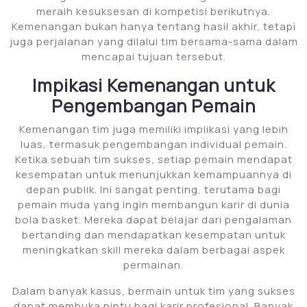
meraih kesuksesan di kompetisi berikutnya.
Kemenangan bukan hanya tentang hasil akhir, tetapi
juga perjalanan yang dilalui tim bersama-sama dalam
mencapai tujuan tersebut.
Impikasi Kemenangan untuk
Pengembangan Pemain
Kemenangan tim juga memiliki implikasi yang lebih
luas, termasuk pengembangan individual pemain.
Ketika sebuah tim sukses, setiap pemain mendapat
kesempatan untuk menunjukkan kemampuannya di
depan publik. Ini sangat penting, terutama bagi
pemain muda yang ingin membangun karir di dunia
bola basket. Mereka dapat belajar dari pengalaman
bertanding dan mendapatkan kesempatan untuk
meningkatkan skill mereka dalam berbagai aspek
permainan.
Dalam banyak kasus, bermain untuk tim yang sukses
dapat membuka pintu bagi karir profesional. Banyak