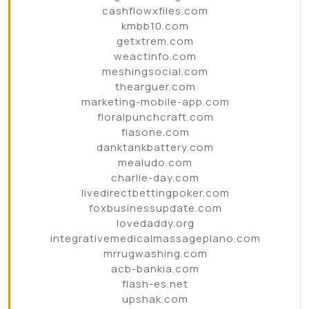
cashflowxfiles.com
kmbb10.com
getxtrem.com
weactinfo.com
meshingsocial.com
thearguer.com
marketing-mobile-app.com
floralpunchcraft.com
fiasone.com
danktankbattery.com
mealudo.com
charlie-day.com
livedirectbettingpoker.com
foxbusinessupdate.com
lovedaddy.org
integrativemedicalmassageplano.com
mrrugwashing.com
acb-bankia.com
flash-es.net
upshak.com