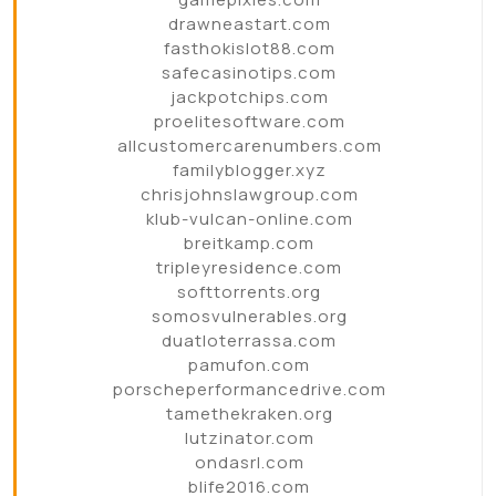
drawneastart.com
fasthokislot88.com
safecasinotips.com
jackpotchips.com
proelitesoftware.com
allcustomercarenumbers.com
familyblogger.xyz
chrisjohnslawgroup.com
klub-vulcan-online.com
breitkamp.com
tripleyresidence.com
softtorrents.org
somosvulnerables.org
duatloterrassa.com
pamufon.com
porscheperformancedrive.com
tamethekraken.org
lutzinator.com
ondasrl.com
blife2016.com