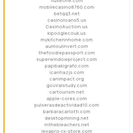
fluxetine.com
mobilecasino8760.com
betqq3.net
casinoloans5.us
CasinoAuction.us
kipooglecouk.us
mykitchennhome.com
aumoulinvert.com
thefoodiepassport.com
superwindowproject.com
papibakigrafo.com
icanhazjs.com
canimpact.org
goviralstudy.com
cartourism.net
apple-cores.com
pulserasdeactividad10.com
barbaracarlotti.com
desktopmining.net
inthebleachers.net
lexapro-rx-store.com