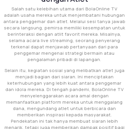
Salah satu kelebihan utama dari BolaOnline TV
adalah usaha mereka untuk menjembatani hubungan
antara penggemar dan atlet. Melalui sesi tanya jawab
secara langsung, pemirsa memiliki kesempatan untuk
berinteraksi dengan atlit favorit mereka. Misalnya,
selama acara live streaming, seorang penyerang
terkenal dapat menjawab pertanyaan dari para
penggemar mengenai strategi bermain atau
pengalaman pribadi di lapangan.
Selain itu, kegiatan sosial yang melibatkan atlet juga
menjadi bagian dari siaran. Ini menciptakan
keterhubungan yang lebih kuat antara penggemar
dan idola mereka. Di tengah pandemi, BolaOnline TV
menyelenggarakan acara amal dengan
memanfaatkan platform mereka untuk menggalang
dana, mengundang atlet untuk berbicara dan
memberikan inspirasi kepada masyarakat.
Pendekatan ini tak hanya membuat siaran lebih
menarik, tetapi juga memberikan dampak positif bagi