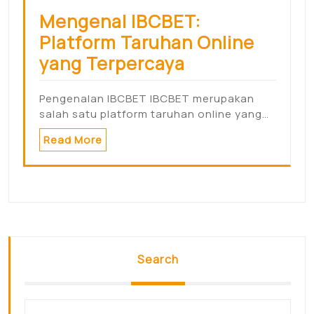
Mengenal IBCBET:
Platform Taruhan Online
yang Terpercaya
Pengenalan IBCBET IBCBET merupakan
salah satu platform taruhan online yang…
Read More
Search