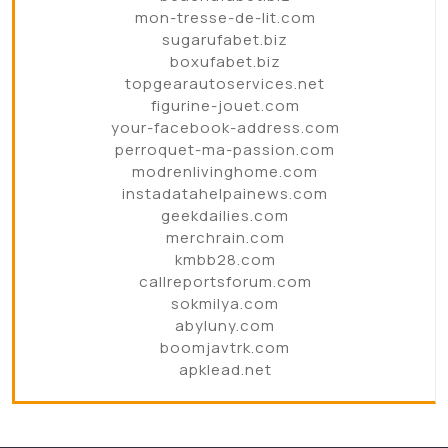
mon-tresse-de-lit.com
sugarufabet.biz
boxufabet.biz
topgearautoservices.net
figurine-jouet.com
your-facebook-address.com
perroquet-ma-passion.com
modrenlivinghome.com
instadatahelpainews.com
geekdailies.com
merchrain.com
kmbb28.com
callreportsforum.com
sokmilya.com
abyluny.com
boomjavtrk.com
apklead.net