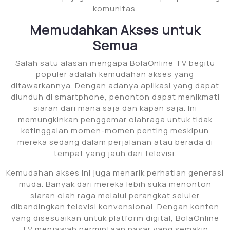
komunitas.
Memudahkan Akses untuk
Semua
Salah satu alasan mengapa BolaOnline TV begitu
populer adalah kemudahan akses yang
ditawarkannya. Dengan adanya aplikasi yang dapat
diunduh di smartphone, penonton dapat menikmati
siaran dari mana saja dan kapan saja. Ini
memungkinkan penggemar olahraga untuk tidak
ketinggalan momen-momen penting meskipun
mereka sedang dalam perjalanan atau berada di
tempat yang jauh dari televisi.
Kemudahan akses ini juga menarik perhatian generasi
muda. Banyak dari mereka lebih suka menonton
siaran olah raga melalui perangkat seluler
dibandingkan televisi konvensional. Dengan konten
yang disesuaikan untuk platform digital, BolaOnline
TV menjawab permintaan pasar yang semakin