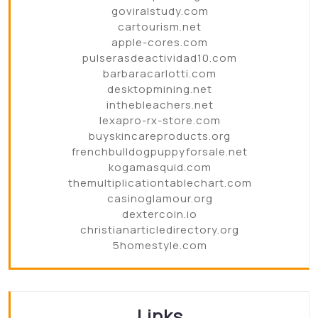
goviralstudy.com
cartourism.net
apple-cores.com
pulserasdeactividad10.com
barbaracarlotti.com
desktopmining.net
inthebleachers.net
lexapro-rx-store.com
buyskincareproducts.org
frenchbulldogpuppyforsale.net
kogamasquid.com
themultiplicationtablechart.com
casinoglamour.org
dextercoin.io
christianarticledirectory.org
5homestyle.com
Links