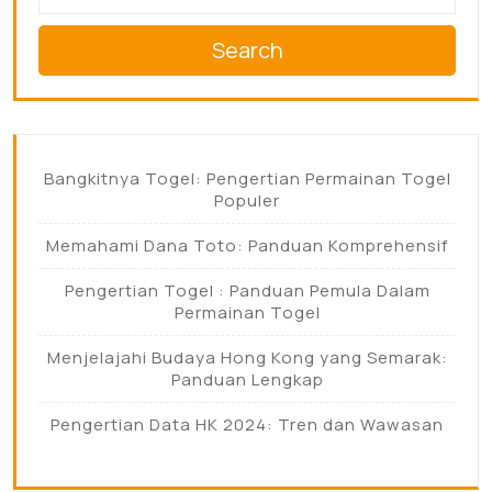
Search
Bangkitnya Togel: Pengertian Permainan Togel
Populer
Memahami Dana Toto: Panduan Komprehensif
Pengertian Togel : Panduan Pemula Dalam
Permainan Togel
Menjelajahi Budaya Hong Kong yang Semarak:
Panduan Lengkap
Pengertian Data HK 2024: Tren dan Wawasan