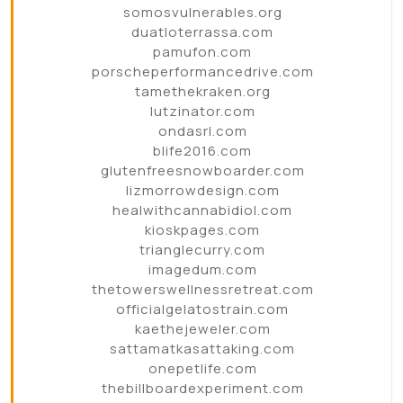
somosvulnerables.org
duatloterrassa.com
pamufon.com
porscheperformancedrive.com
tamethekraken.org
lutzinator.com
ondasrl.com
blife2016.com
glutenfreesnowboarder.com
lizmorrowdesign.com
healwithcannabidiol.com
kioskpages.com
trianglecurry.com
imagedum.com
thetowerswellnessretreat.com
officialgelatostrain.com
kaethejeweler.com
sattamatkasattaking.com
onepetlife.com
thebillboardexperiment.com