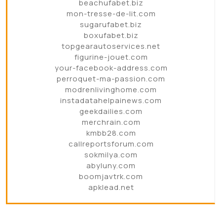
beachufabet.biz
mon-tresse-de-lit.com
sugarufabet.biz
boxufabet.biz
topgearautoservices.net
figurine-jouet.com
your-facebook-address.com
perroquet-ma-passion.com
modrenlivinghome.com
instadatahelpainews.com
geekdailies.com
merchrain.com
kmbb28.com
callreportsforum.com
sokmilya.com
abyluny.com
boomjavtrk.com
apklead.net