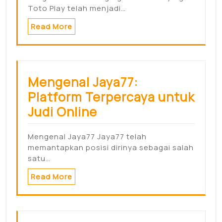
Toto Play telah menjadi…
Read More
Mengenal Jaya77:
Platform Terpercaya untuk
Judi Online
Mengenal Jaya77 Jaya77 telah
memantapkan posisi dirinya sebagai salah
satu…
Read More