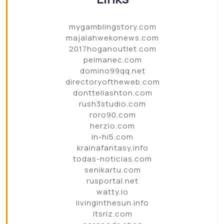
mygamblingstory.com
majalahwekonews.com
2017hoganoutlet.com
pelmanec.com
domino99qq.net
directoryoftheweb.com
donttellashton.com
rush3studio.com
roro90.com
herzio.com
in-hi5.com
krainafantasy.info
todas-noticias.com
senikartu.com
rusportal.net
watty.io
livinginthesun.info
itsriz.com