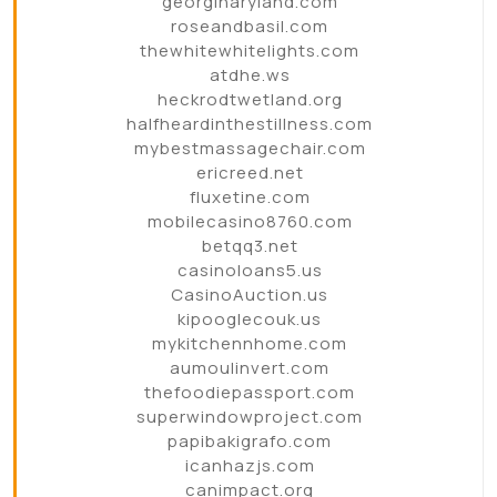
georginaryland.com
roseandbasil.com
thewhitewhitelights.com
atdhe.ws
heckrodtwetland.org
halfheardinthestillness.com
mybestmassagechair.com
ericreed.net
fluxetine.com
mobilecasino8760.com
betqq3.net
casinoloans5.us
CasinoAuction.us
kipooglecouk.us
mykitchennhome.com
aumoulinvert.com
thefoodiepassport.com
superwindowproject.com
papibakigrafo.com
icanhazjs.com
canimpact.org