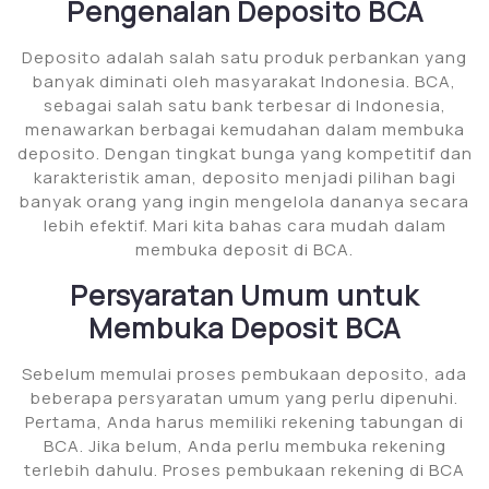
Pengenalan Deposito BCA
Deposito adalah salah satu produk perbankan yang
banyak diminati oleh masyarakat Indonesia. BCA,
sebagai salah satu bank terbesar di Indonesia,
menawarkan berbagai kemudahan dalam membuka
deposito. Dengan tingkat bunga yang kompetitif dan
karakteristik aman, deposito menjadi pilihan bagi
banyak orang yang ingin mengelola dananya secara
lebih efektif. Mari kita bahas cara mudah dalam
membuka deposit di BCA.
Persyaratan Umum untuk
Membuka Deposit BCA
Sebelum memulai proses pembukaan deposito, ada
beberapa persyaratan umum yang perlu dipenuhi.
Pertama, Anda harus memiliki rekening tabungan di
BCA. Jika belum, Anda perlu membuka rekening
terlebih dahulu. Proses pembukaan rekening di BCA