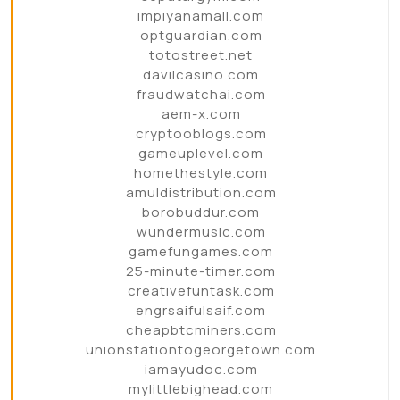
impiyanamall.com
optguardian.com
totostreet.net
davilcasino.com
fraudwatchai.com
aem-x.com
cryptooblogs.com
gameuplevel.com
homethestyle.com
amuldistribution.com
borobuddur.com
wundermusic.com
gamefungames.com
25-minute-timer.com
creativefuntask.com
engrsaifulsaif.com
cheapbtcminers.com
unionstationtogeorgetown.com
iamayudoc.com
mylittlebighead.com