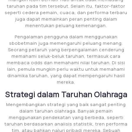
taruhan pada tim tersebut. Selain itu, faktor-faktor
seperti cedera pemain, cuaca, dan performa terbaru
juga dapat memainkan peran penting dalam
menentukan peluang kemenangan.
Pengalaman pengguna dalam menggunakan
sbobetmain juga memengaruhi peluang menang.
Seorang petaruh yang berpengalaman cenderung
memahami seluk-beluk taruhan, termasuk cara
membaca odds dan memahami nilai taruhan. Di sisi
lain, pemula mungkin perlu waktu untuk memahami
dinamika taruhan, yang dapat mempengaruhi hasil
mereka.
Strategi dalam Taruhan Olahraga
Mengembangkan strategi yang baik sangat penting
dalam taruhan olahraga. Banyak pemain
menggunakan pendekatan yang berbeda, seperti
taruhan berdasarkan analisis statistik, tren performa
tim, atau bahkan naluri pribadi mereka. Sebuah