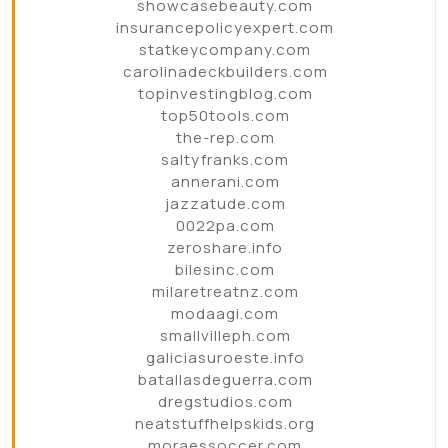
showcasebeauty.com
insurancepolicyexpert.com
statkeycompany.com
carolinadeckbuilders.com
topinvestingblog.com
top50tools.com
the-rep.com
saltyfranks.com
annerani.com
jazzatude.com
0022pa.com
zeroshare.info
bilesinc.com
milaretreatnz.com
modaagi.com
smallvilleph.com
galiciasuroeste.info
batallasdeguerra.com
dregstudios.com
neatstuffhelpskids.org
moraessoccer.com