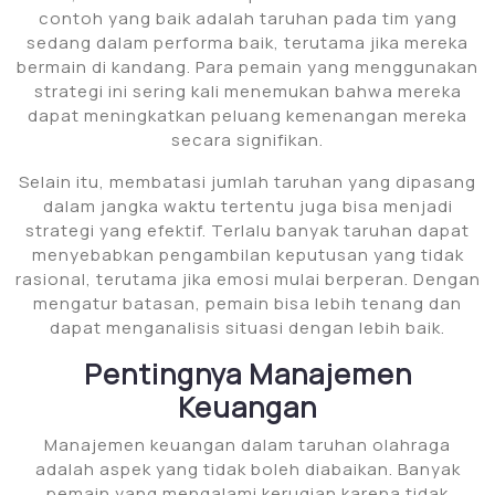
contoh yang baik adalah taruhan pada tim yang
sedang dalam performa baik, terutama jika mereka
bermain di kandang. Para pemain yang menggunakan
strategi ini sering kali menemukan bahwa mereka
dapat meningkatkan peluang kemenangan mereka
secara signifikan.
Selain itu, membatasi jumlah taruhan yang dipasang
dalam jangka waktu tertentu juga bisa menjadi
strategi yang efektif. Terlalu banyak taruhan dapat
menyebabkan pengambilan keputusan yang tidak
rasional, terutama jika emosi mulai berperan. Dengan
mengatur batasan, pemain bisa lebih tenang dan
dapat menganalisis situasi dengan lebih baik.
Pentingnya Manajemen
Keuangan
Manajemen keuangan dalam taruhan olahraga
adalah aspek yang tidak boleh diabaikan. Banyak
pemain yang mengalami kerugian karena tidak