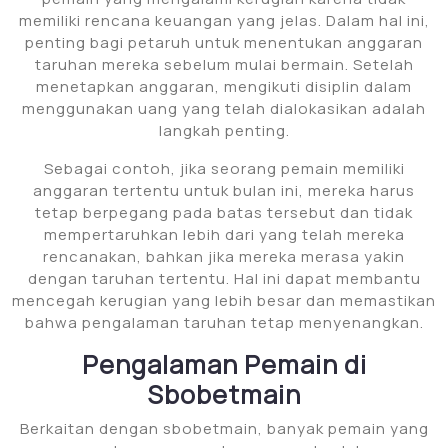
memiliki rencana keuangan yang jelas. Dalam hal ini,
penting bagi petaruh untuk menentukan anggaran
taruhan mereka sebelum mulai bermain. Setelah
menetapkan anggaran, mengikuti disiplin dalam
menggunakan uang yang telah dialokasikan adalah
langkah penting.
Sebagai contoh, jika seorang pemain memiliki
anggaran tertentu untuk bulan ini, mereka harus
tetap berpegang pada batas tersebut dan tidak
mempertaruhkan lebih dari yang telah mereka
rencanakan, bahkan jika mereka merasa yakin
dengan taruhan tertentu. Hal ini dapat membantu
mencegah kerugian yang lebih besar dan memastikan
bahwa pengalaman taruhan tetap menyenangkan.
Pengalaman Pemain di
Sbobetmain
Berkaitan dengan sbobetmain, banyak pemain yang