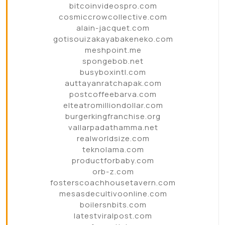
bitcoinvideospro.com
cosmiccrowcollective.com
alain-jacquet.com
gotisouizakayabakeneko.com
meshpoint.me
spongebob.net
busyboxintl.com
auttayanratchapak.com
postcoffeebarva.com
elteatromilliondollar.com
burgerkingfranchise.org
vallarpadathamma.net
realworldsize.com
teknolama.com
productforbaby.com
orb-z.com
fosterscoachhousetavern.com
mesasdecultivoonline.com
boilersnbits.com
latestviralpost.com