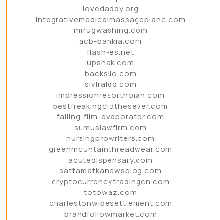
lovedaddy.org
integrativemedicalmassageplano.com
mrrugwashing.com
acb-bankia.com
flash-es.net
upshak.com
backsilo.com
siviralqq.com
impressionresorthoian.com
bestfreakingclothesever.com
falling-film-evaporator.com
sumuslawfirm.com
nursingprowriters.com
greenmountainthreadwear.com
acutedispensary.com
sattamatkanewsblog.com
cryptocurrencytradingcn.com
totowaz.com
charlestonwipesettlement.com
brandfollowmarket.com