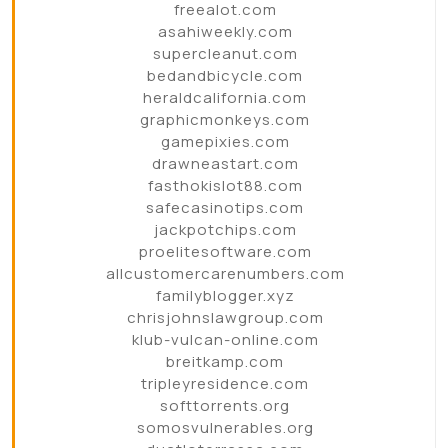
freealot.com
asahiweekly.com
supercleanut.com
bedandbicycle.com
heraldcalifornia.com
graphicmonkeys.com
gamepixies.com
drawneastart.com
fasthokislot88.com
safecasinotips.com
jackpotchips.com
proelitesoftware.com
allcustomercarenumbers.com
familyblogger.xyz
chrisjohnslawgroup.com
klub-vulcan-online.com
breitkamp.com
tripleyresidence.com
softtorrents.org
somosvulnerables.org