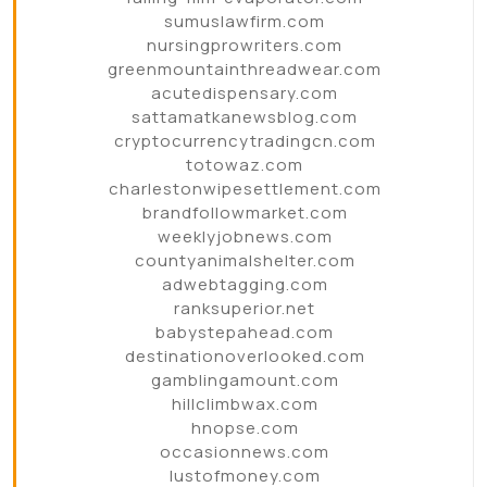
sumuslawfirm.com
nursingprowriters.com
greenmountainthreadwear.com
acutedispensary.com
sattamatkanewsblog.com
cryptocurrencytradingcn.com
totowaz.com
charlestonwipesettlement.com
brandfollowmarket.com
weeklyjobnews.com
countyanimalshelter.com
adwebtagging.com
ranksuperior.net
babystepahead.com
destinationoverlooked.com
gamblingamount.com
hillclimbwax.com
hnopse.com
occasionnews.com
lustofmoney.com