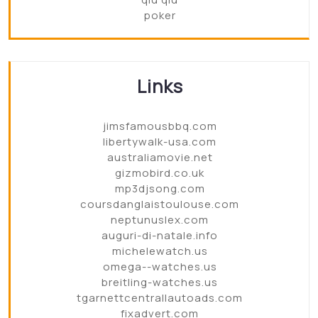
poker
Links
jimsfamousbbq.com
libertywalk-usa.com
australiamovie.net
gizmobird.co.uk
mp3djsong.com
coursdanglaistoulouse.com
neptunuslex.com
auguri-di-natale.info
michelewatch.us
omega--watches.us
breitling-watches.us
tgarnettcentrallautoads.com
fixadvert.com