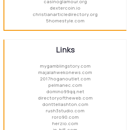
casinoglamour.org
dextercoin.io
christianarticledirectory.org
5homestyle.com
Links
mygamblingstory.com
majalahwekonews.com
2017hoganoutlet.com
pelmanec.com
domino99qq.net
directoryoftheweb.com
donttellashton.com
rush3studio.com
roro90.com
herzio.com
in-hi5.com