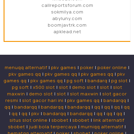
callreportsforum.com
sokmilya.com
abyluny.com
boomjavtrk.com
apklead.net
menuqq alternatif
|
pkv games
|
poker
|
poker online
|
pkv games qq
|
pkv games qq
|
pkv games qq
|
pkv
games qq
|
pkv games qq
|
pg soft
|
bandarq
|
pg slot
|
pg soft
|
x500 slot
|
slot
|
demo slot
|
slot
|
slot
maxwin
|
demo slot
|
slot
|
slot maxwin
|
slot gacor
resmi
|
slot gacor hari ini
|
pkv games qq
|
bandarqq
|
qq
|
bandarqq
|
bandarqq
|
bandarqq
|
qq
|
qq
|
qq
|
qq
|
qq
|
qq
|
pkv
|
bandarqq
|
bandarqq
|
qq
|
qq
|
qq
|
situs slot online
|
sbobet
|
sbobet
|
link alternatif
sbobet
|
judi bola terpercaya
|
murniqq alternatif
|
hematqq alternatif
|
poker
|
sbobet
|
poker online
|