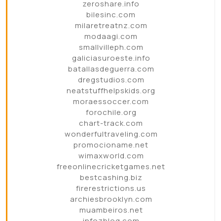
zeroshare.info
bilesinc.com
milaretreatnz.com
modaagi.com
smallvilleph.com
galiciasuroeste.info
batallasdeguerra.com
dregstudios.com
neatstuffhelpskids.org
moraessoccer.com
forochile.org
chart-track.com
wonderfultraveling.com
promocioname.net
wimaxworld.com
freeonlinecricketgames.net
bestcashing.biz
firerestrictions.us
archiesbrooklyn.com
muambeiros.net
infozblog.com