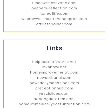
timebusinesszone.com
peppers-reflection.com
tuneoflife.com
windowwellmaintenancepros.com
affiliateholder.com
Links
helpdesksoftwares.net
lovabowl.net
homeimprovementit.com
newstribunal.com
newsdailymagazines.com
preceptionhub.com
yeezislides.com
aobongdatotem.com
home-remedies-yeast-infection.com