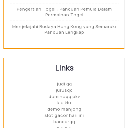
Pengertian Togel : Panduan Pemula Dalam
Permainan Togel
Menjelajahi Budaya Hong Kong yang Semarak:
Panduan Lengkap
Links
judi qq
jurusqq
dominoqq pkv
kiu kiu
demo mahjong
slot gacor hari ini
bandarqq
qiu qiu