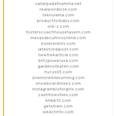
vallarpadathamma.net
realworldsize.com
teknolama.com
productforbaby.com
orb-z.com
fosterscoachhousetavern.com
mesasdecultivoonline.com
boilersnbits.com
latestviralpost.com
newfreearticle.com
blitzpowerusa.com
gardenofeaten.com
hycys05.com
onemoremilerunning.com
snowboardsteez.com
instagrambioforgirls.com
cashflowxfiles.com
kmbb10.com
getxtrem.com
weactinfo.com