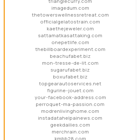
trianglecurry.com
imagedum.com
thetowerswellnessretreat.com
officialgelatostrain.com
kaethejeweler.com
sattamatkasattaking.com
onepetlife.com
thebillboardexperiment.com
beachufabet.biz
mon-tresse-de-lit.com
sugarufabet.biz
boxufabet.biz
topgearautoservices.net
figurine-jouet.com
your-facebook-address.com
perroquet-ma-passion.com
modrenlivinghome.com
instadatahelpainews.com
geekdailies.com
merchrain.com
kmbb28.com