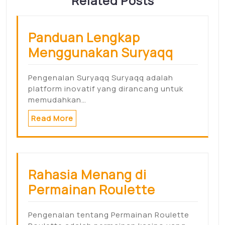
Related Posts
Panduan Lengkap
Menggunakan Suryaqq
Pengenalan Suryaqq Suryaqq adalah
platform inovatif yang dirancang untuk
memudahkan…
Read More
Rahasia Menang di
Permainan Roulette
Pengenalan tentang Permainan Roulette