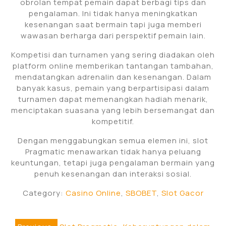
obrolan tempat pemain dapat berbagi tips dan
pengalaman. Ini tidak hanya meningkatkan
kesenangan saat bermain tapi juga memberi
wawasan berharga dari perspektif pemain lain.
Kompetisi dan turnamen yang sering diadakan oleh
platform online memberikan tantangan tambahan,
mendatangkan adrenalin dan kesenangan. Dalam
banyak kasus, pemain yang berpartisipasi dalam
turnamen dapat memenangkan hadiah menarik,
menciptakan suasana yang lebih bersemangat dan
kompetitif.
Dengan menggabungkan semua elemen ini, slot
Pragmatic menawarkan tidak hanya peluang
keuntungan, tetapi juga pengalaman bermain yang
penuh kesenangan dan interaksi sosial.
Category:
Casino Online
,
SBOBET
,
Slot Gacor