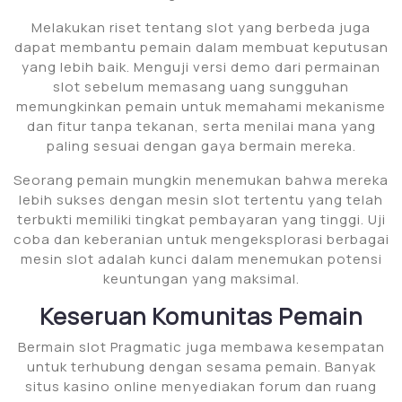
Melakukan riset tentang slot yang berbeda juga
dapat membantu pemain dalam membuat keputusan
yang lebih baik. Menguji versi demo dari permainan
slot sebelum memasang uang sungguhan
memungkinkan pemain untuk memahami mekanisme
dan fitur tanpa tekanan, serta menilai mana yang
paling sesuai dengan gaya bermain mereka.
Seorang pemain mungkin menemukan bahwa mereka
lebih sukses dengan mesin slot tertentu yang telah
terbukti memiliki tingkat pembayaran yang tinggi. Uji
coba dan keberanian untuk mengeksplorasi berbagai
mesin slot adalah kunci dalam menemukan potensi
keuntungan yang maksimal.
Keseruan Komunitas Pemain
Bermain slot Pragmatic juga membawa kesempatan
untuk terhubung dengan sesama pemain. Banyak
situs kasino online menyediakan forum dan ruang