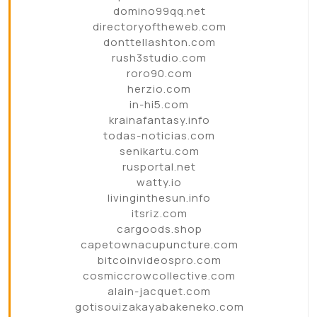
domino99qq.net
directoryoftheweb.com
donttellashton.com
rush3studio.com
roro90.com
herzio.com
in-hi5.com
krainafantasy.info
todas-noticias.com
senikartu.com
rusportal.net
watty.io
livinginthesun.info
itsriz.com
cargoods.shop
capetownacupuncture.com
bitcoinvideospro.com
cosmiccrowcollective.com
alain-jacquet.com
gotisouizakayabakeneko.com