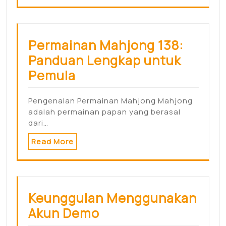
Permainan Mahjong 138:
Panduan Lengkap untuk
Pemula
Pengenalan Permainan Mahjong Mahjong
adalah permainan papan yang berasal
dari…
Read More
Keunggulan Menggunakan
Akun Demo