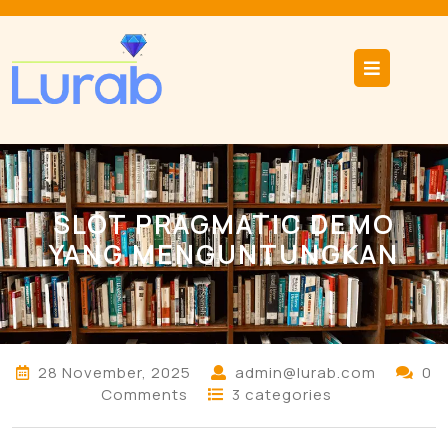
Skip
to
content
Ope
But
SLOT PRAGMATIC DEMO
YANG MENGUNTUNGKAN
28 November, 2025
admin@lurab.com
0
Comments
3 categories