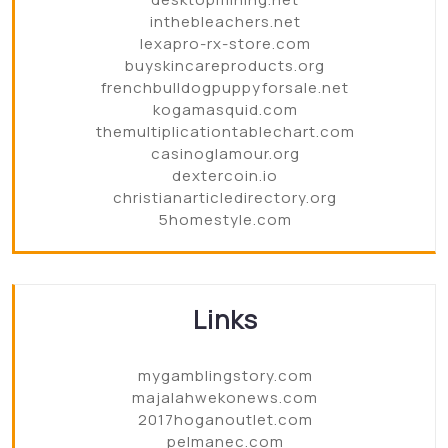
inthebleachers.net
lexapro-rx-store.com
buyskincareproducts.org
frenchbulldogpuppyforsale.net
kogamasquid.com
themultiplicationtablechart.com
casinoglamour.org
dextercoin.io
christianarticledirectory.org
5homestyle.com
Links
mygamblingstory.com
majalahwekonews.com
2017hoganoutlet.com
pelmanec.com