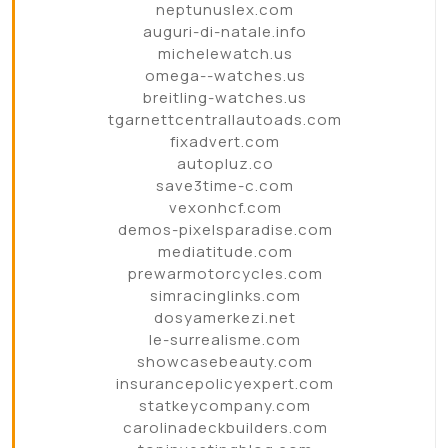
neptunuslex.com
auguri-di-natale.info
michelewatch.us
omega--watches.us
breitling-watches.us
tgarnettcentrallautoads.com
fixadvert.com
autopluz.co
save3time-c.com
vexonhcf.com
demos-pixelsparadise.com
mediatitude.com
prewarmotorcycles.com
simracinglinks.com
dosyamerkezi.net
le-surrealisme.com
showcasebeauty.com
insurancepolicyexpert.com
statkeycompany.com
carolinadeckbuilders.com