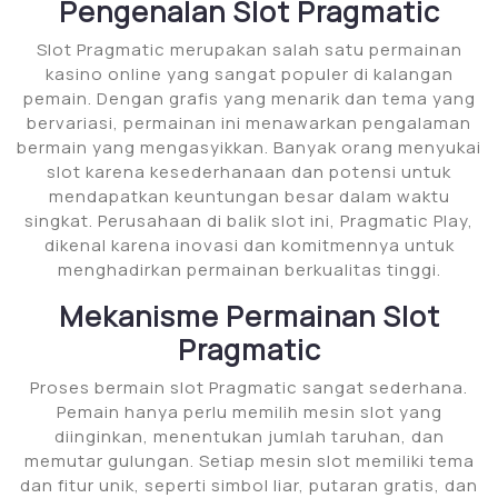
Pengenalan Slot Pragmatic
Slot Pragmatic merupakan salah satu permainan
kasino online yang sangat populer di kalangan
pemain. Dengan grafis yang menarik dan tema yang
bervariasi, permainan ini menawarkan pengalaman
bermain yang mengasyikkan. Banyak orang menyukai
slot karena kesederhanaan dan potensi untuk
mendapatkan keuntungan besar dalam waktu
singkat. Perusahaan di balik slot ini, Pragmatic Play,
dikenal karena inovasi dan komitmennya untuk
menghadirkan permainan berkualitas tinggi.
Mekanisme Permainan Slot
Pragmatic
Proses bermain slot Pragmatic sangat sederhana.
Pemain hanya perlu memilih mesin slot yang
diinginkan, menentukan jumlah taruhan, dan
memutar gulungan. Setiap mesin slot memiliki tema
dan fitur unik, seperti simbol liar, putaran gratis, dan