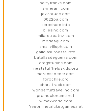
saltyfranks.com
annerani.com
jazzatude.com
0022pa.com
zeroshare.info
bilesinc.com
milaretreatnz.com
modaagi.com
smallvilleph.com
galiciasuroeste.info
batallasdeguerra.com
dregstudios.com
neatstuffhelpskids.org
moraessoccer.com
forochile.org
chart-track.com
wonderfultraveling.com
promocioname.net
wimaxworld.com
freeonlinecricketgames.net