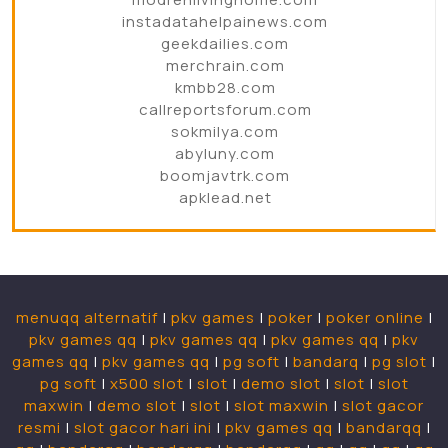
instadatahelpainews.com
geekdailies.com
merchrain.com
kmbb28.com
callreportsforum.com
sokmilya.com
abyluny.com
boomjavtrk.com
apklead.net
menuqq alternatif
|
pkv games
|
poker
|
poker online
|
pkv games qq
|
pkv games qq
|
pkv games qq
|
pkv
games qq
|
pkv games qq
|
pg soft
|
bandarq
|
pg slot
|
pg soft
|
x500 slot
|
slot
|
demo slot
|
slot
|
slot
maxwin
|
demo slot
|
slot
|
slot maxwin
|
slot gacor
resmi
|
slot gacor hari ini
|
pkv games qq
|
bandarqq
|