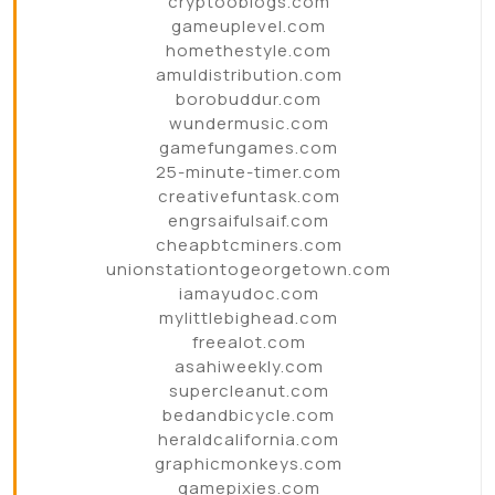
cryptooblogs.com
gameuplevel.com
homethestyle.com
amuldistribution.com
borobuddur.com
wundermusic.com
gamefungames.com
25-minute-timer.com
creativefuntask.com
engrsaifulsaif.com
cheapbtcminers.com
unionstationtogeorgetown.com
iamayudoc.com
mylittlebighead.com
freealot.com
asahiweekly.com
supercleanut.com
bedandbicycle.com
heraldcalifornia.com
graphicmonkeys.com
gamepixies.com