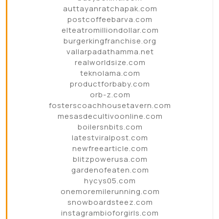
auttayanratchapak.com
postcoffeebarva.com
elteatromilliondollar.com
burgerkingfranchise.org
vallarpadathamma.net
realworldsize.com
teknolama.com
productforbaby.com
orb-z.com
fosterscoachhousetavern.com
mesasdecultivoonline.com
boilersnbits.com
latestviralpost.com
newfreearticle.com
blitzpowerusa.com
gardenofeaten.com
hycys05.com
onemoremilerunning.com
snowboardsteez.com
instagrambioforgirls.com