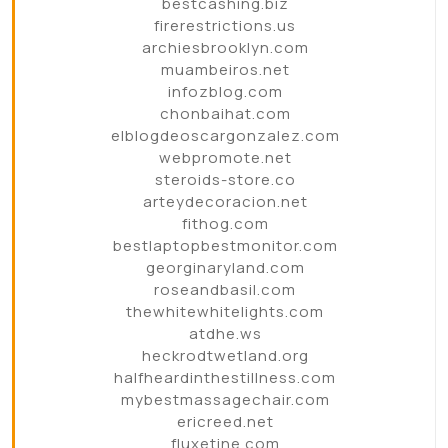
bestcashing.biz
firerestrictions.us
archiesbrooklyn.com
muambeiros.net
infozblog.com
chonbaihat.com
elblogdeoscargonzalez.com
webpromote.net
steroids-store.co
arteydecoracion.net
fithog.com
bestlaptopbestmonitor.com
georginaryland.com
roseandbasil.com
thewhitewhitelights.com
atdhe.ws
heckrodtwetland.org
halfheardinthestillness.com
mybestmassagechair.com
ericreed.net
fluxetine.com