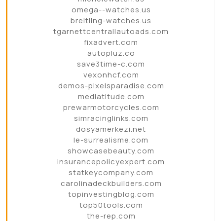
omega--watches.us
breitling-watches.us
tgarnettcentrallautoads.com
fixadvert.com
autopluz.co
save3time-c.com
vexonhcf.com
demos-pixelsparadise.com
mediatitude.com
prewarmotorcycles.com
simracinglinks.com
dosyamerkezi.net
le-surrealisme.com
showcasebeauty.com
insurancepolicyexpert.com
statkeycompany.com
carolinadeckbuilders.com
topinvestingblog.com
top50tools.com
the-rep.com