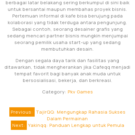
berbagai latar belakang sering berkumpul di sini baik
untuk bersantai maupun membahas proyek bisnis.
Pertemuan informal di kafe bisa berujung pada
kolaborasi yang tidak terduga antara pengunjung.
Sebagai contoh, seorang desainer grafis yang
sedang mencari partner bisnis mungkin menjumpai
seorang pemilik usaha start-up yang sedang
membutuhkan desain.
Dengan segala daya tarik dan fasilitas yang
ditawarkan, tidak mengherankan jika Cafeqq menjadi
tempat favorit bagi banyak anak muda untuk
bersosialisasi, bekerja, dan berkreasi.
Category:
Pkv Games
Post
Previous:
TajirQQ: Mengungkap Rahasia Sukses
Dalam Permainan
navigation
Next:
Yakinqq: Panduan Lengkap untuk Pemula