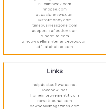
hillclimbwax.com
hnopse.com
occasionnews.com
lustofmoney.com
timebusinesszone.com
peppers-reflection.com
tuneoflife.com
windowwellmaintenancepros.com
affiliateholder.com
Links
helpdesksoftwares.net
lovabowl.net
homeimprovementit.com
newstribunal.com
newsdailymagazines.com