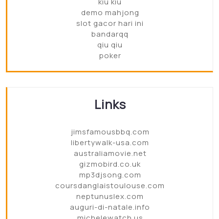
kiu kiu
demo mahjong
slot gacor hari ini
bandarqq
qiu qiu
poker
Links
jimsfamousbbq.com
libertywalk-usa.com
australiamovie.net
gizmobird.co.uk
mp3djsong.com
coursdanglaistoulouse.com
neptunuslex.com
auguri-di-natale.info
michelewatch.us