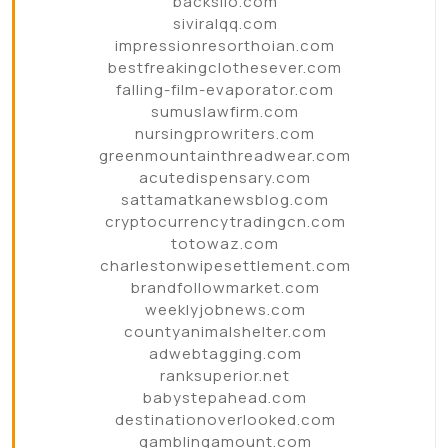
backsilo.com
siviralqq.com
impressionresorthoian.com
bestfreakingclothesever.com
falling-film-evaporator.com
sumuslawfirm.com
nursingprowriters.com
greenmountainthreadwear.com
acutedispensary.com
sattamatkanewsblog.com
cryptocurrencytradingcn.com
totowaz.com
charlestonwipesettlement.com
brandfollowmarket.com
weeklyjobnews.com
countyanimalshelter.com
adwebtagging.com
ranksuperior.net
babystepahead.com
destinationoverlooked.com
gamblingamount.com