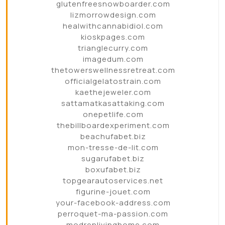
glutenfreesnowboarder.com
lizmorrowdesign.com
healwithcannabidiol.com
kioskpages.com
trianglecurry.com
imagedum.com
thetowerswellnessretreat.com
officialgelatostrain.com
kaethejeweler.com
sattamatkasattaking.com
onepetlife.com
thebillboardexperiment.com
beachufabet.biz
mon-tresse-de-lit.com
sugarufabet.biz
boxufabet.biz
topgearautoservices.net
figurine-jouet.com
your-facebook-address.com
perroquet-ma-passion.com
modrenlivinghome.com