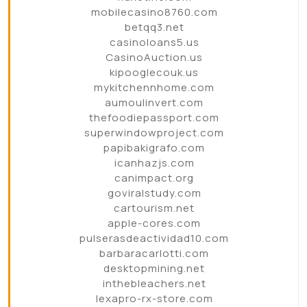
mobilecasino8760.com
betqq3.net
casinoloans5.us
CasinoAuction.us
kipooglecouk.us
mykitchennhome.com
aumoulinvert.com
thefoodiepassport.com
superwindowproject.com
papibakigrafo.com
icanhazjs.com
canimpact.org
goviralstudy.com
cartourism.net
apple-cores.com
pulserasdeactividad10.com
barbaracarlotti.com
desktopmining.net
inthebleachers.net
lexapro-rx-store.com