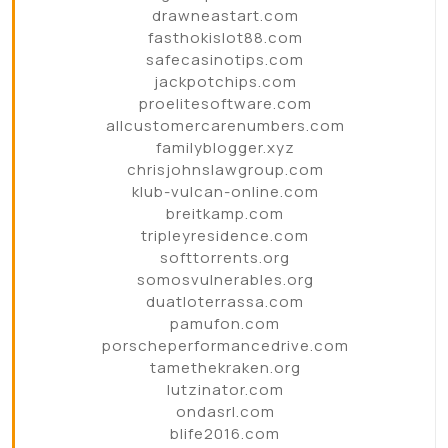
drawneastart.com
fasthokislot88.com
safecasinotips.com
jackpotchips.com
proelitesoftware.com
allcustomercarenumbers.com
familyblogger.xyz
chrisjohnslawgroup.com
klub-vulcan-online.com
breitkamp.com
tripleyresidence.com
softtorrents.org
somosvulnerables.org
duatloterrassa.com
pamufon.com
porscheperformancedrive.com
tamethekraken.org
lutzinator.com
ondasrl.com
blife2016.com