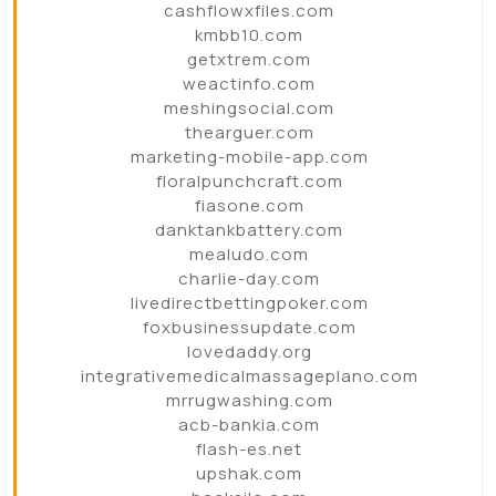
cashflowxfiles.com
kmbb10.com
getxtrem.com
weactinfo.com
meshingsocial.com
thearguer.com
marketing-mobile-app.com
floralpunchcraft.com
fiasone.com
danktankbattery.com
mealudo.com
charlie-day.com
livedirectbettingpoker.com
foxbusinessupdate.com
lovedaddy.org
integrativemedicalmassageplano.com
mrrugwashing.com
acb-bankia.com
flash-es.net
upshak.com