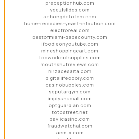
preceptionhub.com
yeezislides.com
aobongdatotem.com
home-remedies-yeast-infection.com
electroreal.com
bestofmiami-dadecounty.com
ifoodieonyoutube.com
mineshoppingcart.com
topworkoutsupplies.com
mouthshutreviews.com
hirzadesalta.com
digitallifeopoly.com
casinobubbles.com
seputargym.com
impiyanamall.com
optguardian.com
totostreet.net
davilcasino.com
fraudwatchai.com
aem-x.com