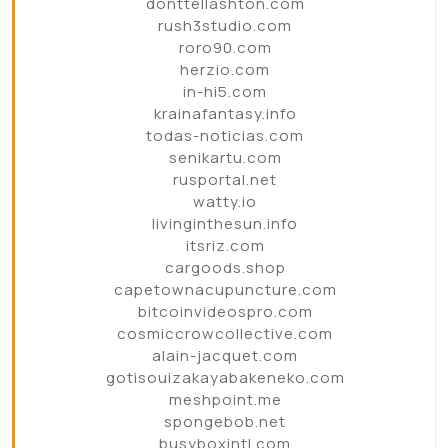
donttellashton.com
rush3studio.com
roro90.com
herzio.com
in-hi5.com
krainafantasy.info
todas-noticias.com
senikartu.com
rusportal.net
watty.io
livinginthesun.info
itsriz.com
cargoods.shop
capetownacupuncture.com
bitcoinvideospro.com
cosmiccrowcollective.com
alain-jacquet.com
gotisouizakayabakeneko.com
meshpoint.me
spongebob.net
busyboxintl.com