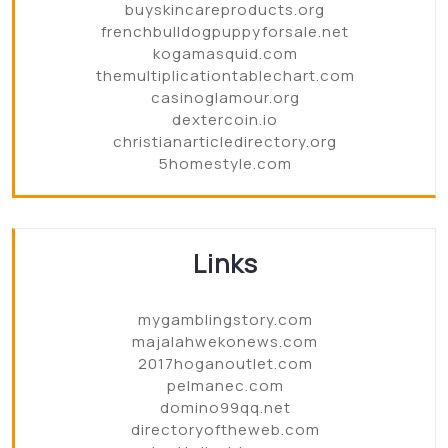
buyskincareproducts.org
frenchbulldogpuppyforsale.net
kogamasquid.com
themultiplicationtablechart.com
casinoglamour.org
dextercoin.io
christianarticledirectory.org
5homestyle.com
Links
mygamblingstory.com
majalahwekonews.com
2017hoganoutlet.com
pelmanec.com
domino99qq.net
directoryoftheweb.com