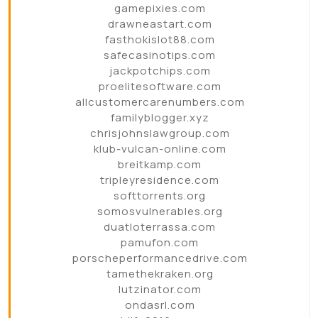
gamepixies.com
drawneastart.com
fasthokislot88.com
safecasinotips.com
jackpotchips.com
proelitesoftware.com
allcustomercarenumbers.com
familyblogger.xyz
chrisjohnslawgroup.com
klub-vulcan-online.com
breitkamp.com
tripleyresidence.com
softtorrents.org
somosvulnerables.org
duatloterrassa.com
pamufon.com
porscheperformancedrive.com
tamethekraken.org
lutzinator.com
ondasrl.com