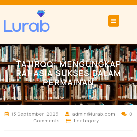
Skip
to
content
Ope
But
TAJIRQQ: MENGUNGKAP
RAHASIA SUKSES DALAM
PERMAINAN
13 September, 2025
admin@lurab.com
0
Comments
1 category