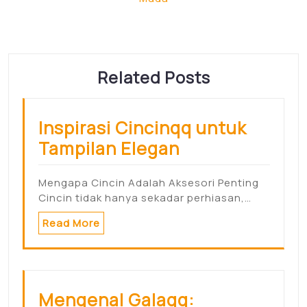
Related Posts
Inspirasi Cincinqq untuk
Tampilan Elegan
Mengapa Cincin Adalah Aksesori Penting
Cincin tidak hanya sekadar perhiasan,…
Read More
Mengenal Galaqq: