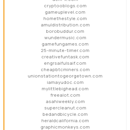
cryptooblogs.com
gameuplevel.com
homethestyle.com
amuldistribution.com
borobuddur.com
wundermusic.com
gamefungames.com
25-minute-timer.com
creativefuntask.com
engrsaifulsaif.com
cheapbtcminers.com
unionstationtogeorgetown.com
iamayudoc.com
mylittlebighead.com
freealot.com
asahiweekly.com
supercleanut.com
bedandbicycle.com
heraldcalifornia.com
graphicmonkeys.com