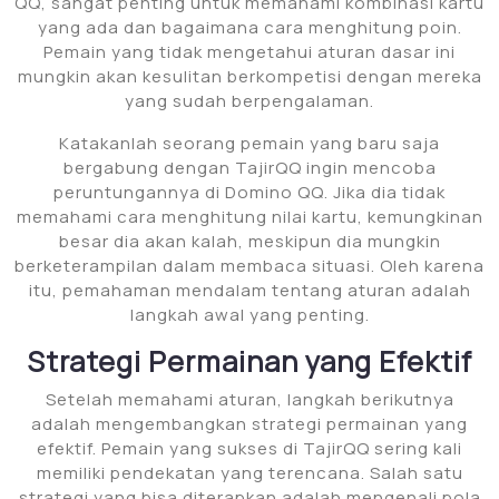
QQ, sangat penting untuk memahami kombinasi kartu
yang ada dan bagaimana cara menghitung poin.
Pemain yang tidak mengetahui aturan dasar ini
mungkin akan kesulitan berkompetisi dengan mereka
yang sudah berpengalaman.
Katakanlah seorang pemain yang baru saja
bergabung dengan TajirQQ ingin mencoba
peruntungannya di Domino QQ. Jika dia tidak
memahami cara menghitung nilai kartu, kemungkinan
besar dia akan kalah, meskipun dia mungkin
berketerampilan dalam membaca situasi. Oleh karena
itu, pemahaman mendalam tentang aturan adalah
langkah awal yang penting.
Strategi Permainan yang Efektif
Setelah memahami aturan, langkah berikutnya
adalah mengembangkan strategi permainan yang
efektif. Pemain yang sukses di TajirQQ sering kali
memiliki pendekatan yang terencana. Salah satu
strategi yang bisa diterapkan adalah mengenali pola