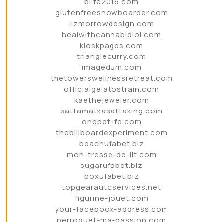
blife2016.com
glutenfreesnowboarder.com
lizmorrowdesign.com
healwithcannabidiol.com
kioskpages.com
trianglecurry.com
imagedum.com
thetowerswellnessretreat.com
officialgelatostrain.com
kaethejeweler.com
sattamatkasattaking.com
onepetlife.com
thebillboardexperiment.com
beachufabet.biz
mon-tresse-de-lit.com
sugarufabet.biz
boxufabet.biz
topgearautoservices.net
figurine-jouet.com
your-facebook-address.com
perroquet-ma-passion.com