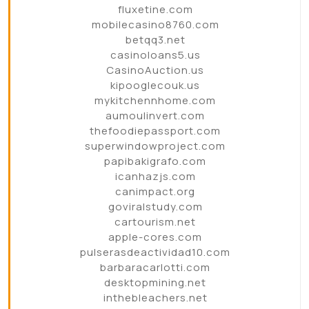
fluxetine.com
mobilecasino8760.com
betqq3.net
casinoloans5.us
CasinoAuction.us
kipooglecouk.us
mykitchennhome.com
aumoulinvert.com
thefoodiepassport.com
superwindowproject.com
papibakigrafo.com
icanhazjs.com
canimpact.org
goviralstudy.com
cartourism.net
apple-cores.com
pulserasdeactividad10.com
barbaracarlotti.com
desktopmining.net
inthebleachers.net