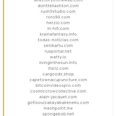
donttellashton.com
rush3studio.com
roro90.com
herzio.com
in-hi5.com
krainafantasy.info
todas-noticias.com
senikartu.com
rusportal.net
watty.io
livinginthesun.info
itsriz.com
cargoods.shop
capetownacupuncture.com
bitcoinvideospro.com
cosmiccrowcollective.com
alain-jacquet.com
gotisouizakayabakeneko.com
meshpoint.me
spongebob.net