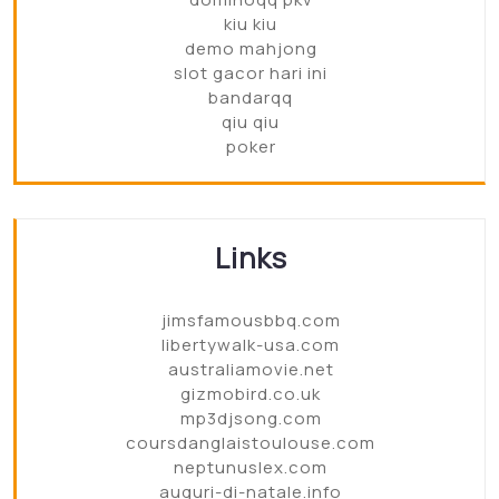
kiu kiu
demo mahjong
slot gacor hari ini
bandarqq
qiu qiu
poker
Links
jimsfamousbbq.com
libertywalk-usa.com
australiamovie.net
gizmobird.co.uk
mp3djsong.com
coursdanglaistoulouse.com
neptunuslex.com
auguri-di-natale.info