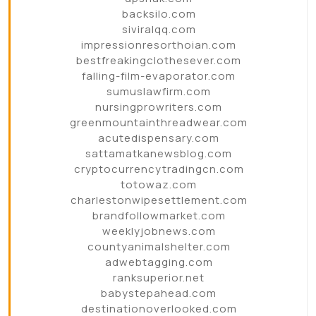
backsilo.com
siviralqq.com
impressionresorthoian.com
bestfreakingclothesever.com
falling-film-evaporator.com
sumuslawfirm.com
nursingprowriters.com
greenmountainthreadwear.com
acutedispensary.com
sattamatkanewsblog.com
cryptocurrencytradingcn.com
totowaz.com
charlestonwipesettlement.com
brandfollowmarket.com
weeklyjobnews.com
countyanimalshelter.com
adwebtagging.com
ranksuperior.net
babystepahead.com
destinationoverlooked.com