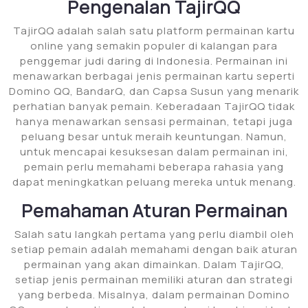
Pengenalan TajirQQ
TajirQQ adalah salah satu platform permainan kartu
online yang semakin populer di kalangan para
penggemar judi daring di Indonesia. Permainan ini
menawarkan berbagai jenis permainan kartu seperti
Domino QQ, BandarQ, dan Capsa Susun yang menarik
perhatian banyak pemain. Keberadaan TajirQQ tidak
hanya menawarkan sensasi permainan, tetapi juga
peluang besar untuk meraih keuntungan. Namun,
untuk mencapai kesuksesan dalam permainan ini,
pemain perlu memahami beberapa rahasia yang
dapat meningkatkan peluang mereka untuk menang.
Pemahaman Aturan Permainan
Salah satu langkah pertama yang perlu diambil oleh
setiap pemain adalah memahami dengan baik aturan
permainan yang akan dimainkan. Dalam TajirQQ,
setiap jenis permainan memiliki aturan dan strategi
yang berbeda. Misalnya, dalam permainan Domino