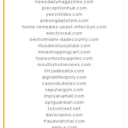
newsdailymagazines.com
preceptionhub.com
yeezislides.com
aobongdatotem.com
home-remedies-yeast-infection.com
electroreal.com
bestofmiami-dadecounty.com
ifoodieonyoutube.com
mineshoppingcart.com
topworkoutsupplies.com
mouthshutreviews.com
hirzadesalta.com
digitallifeopoly.com
casinobubbles.com
seputargym.com
impiyanamall.com
optguardian.com
totostreet.net
davilcasino.com
fraudwatchai.com
aem-x.com