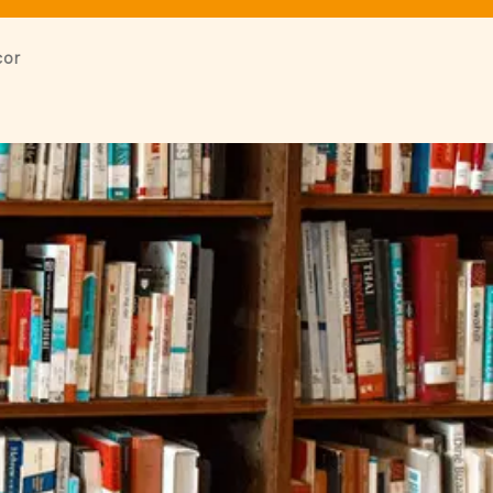
cor
: