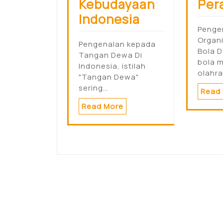
Kebudayaan
Per
Indonesia
Penge
Organ
Pengenalan kepada
Bola 
Tangan Dewa Di
bola 
Indonesia, istilah
olahra
"Tangan Dewa"
sering…
Read
Read More