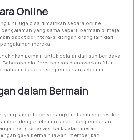
ara Online
g kini juga bisa dimainkan secara online.
 pengalaman yang sama seperti bermain di meja,
in dapat berinteraksi dengan orang lain dari
n pengalaman mereka.
ngkinkan pemain untuk belajar dari sumber daya
. Beberapa platform bahkan menawarkan fitur
memahami dasar-dasar permainan sebelum
gan dalam Bermain
an yang sangat menyenangkan dan mengasyikkan.
itambah dengan elemen sosial dari permainan,
angan yang dihadapi, baik dalam meraih
engan gaya bermain lawan, memberikan