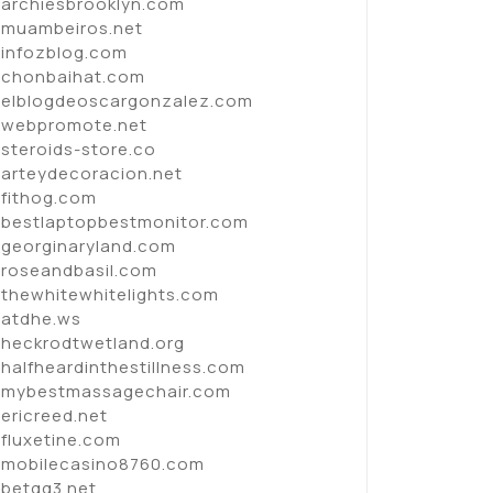
archiesbrooklyn.com
muambeiros.net
infozblog.com
chonbaihat.com
elblogdeoscargonzalez.com
webpromote.net
steroids-store.co
arteydecoracion.net
fithog.com
bestlaptopbestmonitor.com
georginaryland.com
roseandbasil.com
thewhitewhitelights.com
atdhe.ws
heckrodtwetland.org
halfheardinthestillness.com
mybestmassagechair.com
ericreed.net
fluxetine.com
mobilecasino8760.com
betqq3.net