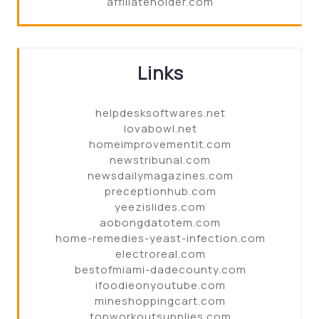
affiliateholder.com
Links
helpdesksoftwares.net
lovabowl.net
homeimprovementit.com
newstribunal.com
newsdailymagazines.com
preceptionhub.com
yeezislides.com
aobongdatotem.com
home-remedies-yeast-infection.com
electroreal.com
bestofmiami-dadecounty.com
ifoodieonyoutube.com
mineshoppingcart.com
topworkoutsupplies.com