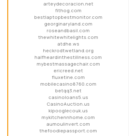
arteydecoracion.net
fithog.com
bestlaptopbestmonitor.com
georginaryland.com
roseandbasil.com
thewhitewhitelights.com
atdhe.ws
heckrodtwetland.org
halfheardinthestillness.com
mybestmassagechair.com
ericreed.net
fluxetine.com
mobilecasino8760.com
betqq3.net
casinoloans5.us
CasinoAuction.us
kipooglecouk.us
mykitchennhome.com
aumoulinvert.com
thefoodiepassport.com