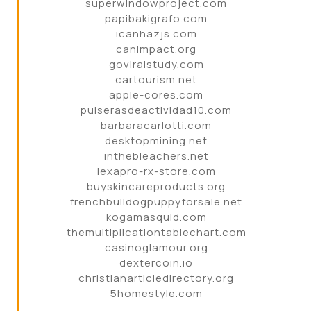
superwindowproject.com
papibakigrafo.com
icanhazjs.com
canimpact.org
goviralstudy.com
cartourism.net
apple-cores.com
pulserasdeactividad10.com
barbaracarlotti.com
desktopmining.net
inthebleachers.net
lexapro-rx-store.com
buyskincareproducts.org
frenchbulldogpuppyforsale.net
kogamasquid.com
themultiplicationtablechart.com
casinoglamour.org
dextercoin.io
christianarticledirectory.org
5homestyle.com