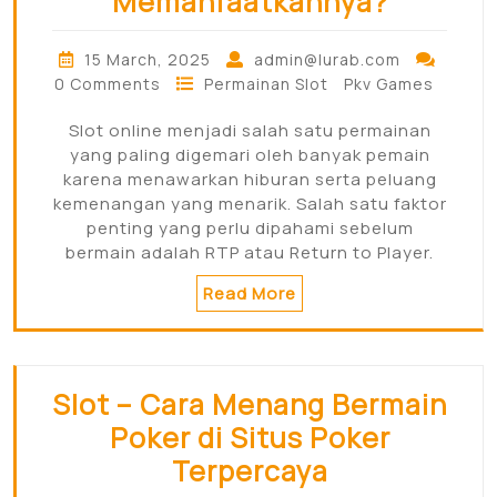
Memanfaatkannya?
15 March, 2025
admin@lurab.com
0 Comments
Permainan Slot
Pkv Games
Slot online menjadi salah satu permainan
yang paling digemari oleh banyak pemain
karena menawarkan hiburan serta peluang
kemenangan yang menarik. Salah satu faktor
penting yang perlu dipahami sebelum
bermain adalah RTP atau Return to Player.
Read More
Slot – Cara Menang Bermain
Poker di Situs Poker
Terpercaya