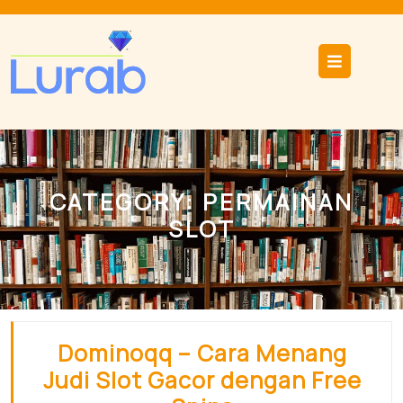
Skip
to
content
Ope
But
CATEGORY:
PERMAINAN
SLOT
Dominoqq – Cara Menang
Judi Slot Gacor dengan Free