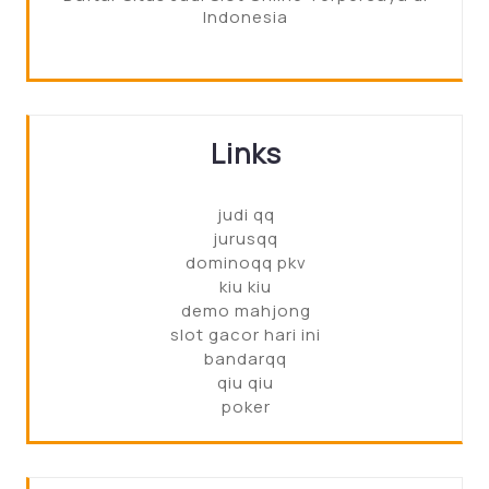
Indonesia
Links
judi qq
jurusqq
dominoqq pkv
kiu kiu
demo mahjong
slot gacor hari ini
bandarqq
qiu qiu
poker