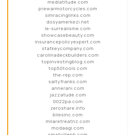
mediatitude.com
prewarmotorcycles.com
simracinglinks.com
dosyamerkezi.net
le-surrealisme.com
showcasebeauty.com
insurancepolicyexpert.com
statkeycompany.com
carolinadeckbuilders.com
topinvestingblog.com
top50tools.com
the-rep.com
saltyfranks.com
annerani.com
jazzatude.com
0022pa.com
zeroshare.info
bilesinc.com
milaretreatnz.com
modaagi.com
smallvilleph.com