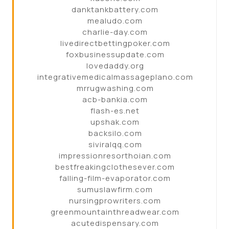
danktankbattery.com
mealudo.com
charlie-day.com
livedirectbettingpoker.com
foxbusinessupdate.com
lovedaddy.org
integrativemedicalmassageplano.com
mrrugwashing.com
acb-bankia.com
flash-es.net
upshak.com
backsilo.com
siviralqq.com
impressionresorthoian.com
bestfreakingclothesever.com
falling-film-evaporator.com
sumuslawfirm.com
nursingprowriters.com
greenmountainthreadwear.com
acutedispensary.com