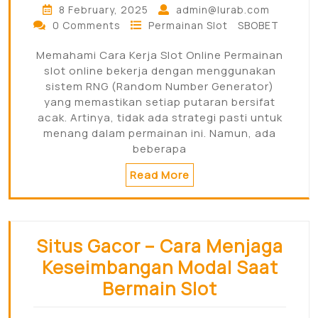
8 February, 2025
admin@lurab.com
0 Comments
Permainan Slot
SBOBET
Memahami Cara Kerja Slot Online Permainan
slot online bekerja dengan menggunakan
sistem RNG (Random Number Generator)
yang memastikan setiap putaran bersifat
acak. Artinya, tidak ada strategi pasti untuk
menang dalam permainan ini. Namun, ada
beberapa
Read More
Situs Gacor – Cara Menjaga
Keseimbangan Modal Saat
Bermain Slot