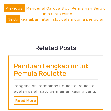
Post
Previous:
Mengenal Garuda Slot: Permainan Seru di
Dunia Slot Online
navigation
Next:
keajaiban hitam slot dalam dunia perjudian
Related Posts
Panduan Lengkap untuk
Pemula Roulette
Pengenalan Permainan Roulette Roulette
adalah salah satu permainan kasino yang…
Read More