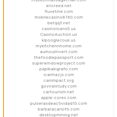
ericreed.net
fluxetine.com
mobilecasino8760.com
betqq3.net
casinoloans5.us
CasinoAuction.us
kipooglecouk.us
mykitchennhome.com
aumoulinvert.com
thefoodiepassport.com
superwindowproject.com
papibakigrafo.com
icanhazjs.com
canimpact.org
goviralstudy.com
cartourism.net
apple-cores.com
pulserasdeactividad10.com
barbaracarlotti.com
desktopmining.net