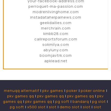
your-facebook-address.com
perroquet-ma-passion.com
modrenlivinghome.com
instadatahelpainews.com
geekdailies.com
merchrain.com
kmbb28.com
callreportsforum.com
sokmilya.com
abyluny.com
boomjavtrk.com
apklead.net
menuqq alternatif
|
pkv games
|
poker
|
poker online
|
pkv games qq
|
pkv games qq
|
pkv games qq
|
pkv
games qq
|
pkv games qq
|
pg soft
|
bandarq
|
pg slot
|
pg soft
|
x500 slot
|
slot
|
demo slot
|
slot
|
slot