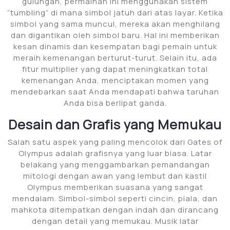
gulungan, permainan ini menggunakan sistem
“tumbling” di mana simbol jatuh dari atas layar. Ketika
simbol yang sama muncul, mereka akan menghilang
dan digantikan oleh simbol baru. Hal ini memberikan
kesan dinamis dan kesempatan bagi pemain untuk
meraih kemenangan berturut-turut. Selain itu, ada
fitur multiplier yang dapat meningkatkan total
kemenangan Anda, menciptakan momen yang
mendebarkan saat Anda mendapati bahwa taruhan
Anda bisa berlipat ganda.
Desain dan Grafis yang Memukau
Salah satu aspek yang paling mencolok dari Gates of
Olympus adalah grafisnya yang luar biasa. Latar
belakang yang menggambarkan pemandangan
mitologi dengan awan yang lembut dan kastil
Olympus memberikan suasana yang sangat
mendalam. Simbol-simbol seperti cincin, piala, dan
mahkota ditempatkan dengan indah dan dirancang
dengan detail yang memukau. Musik latar