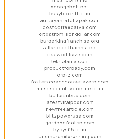
spongebob.net
busyboxintl.com
auttayanratchapak.com
postcoffeebarva.com
elteatromilliondollar.com
burgerkingfranchise.org
vallarpadathamma.net
realworldsize.com
teknolama.com
productforbaby.com
orb-z.com
fosterscoachhousetavern.com
mesasdecultivoonline.com
boilersnbits.com
latestviralpost.com
newfreearticle.com
blitzpowerusa.com
gardenofeaten.com
hycys05.com
onemoremilerunning.com