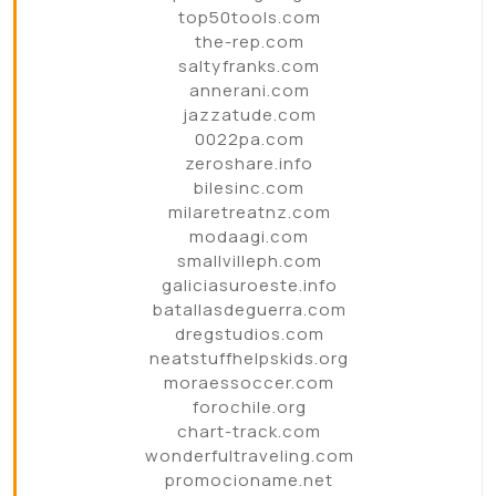
top50tools.com
the-rep.com
saltyfranks.com
annerani.com
jazzatude.com
0022pa.com
zeroshare.info
bilesinc.com
milaretreatnz.com
modaagi.com
smallvilleph.com
galiciasuroeste.info
batallasdeguerra.com
dregstudios.com
neatstuffhelpskids.org
moraessoccer.com
forochile.org
chart-track.com
wonderfultraveling.com
promocioname.net