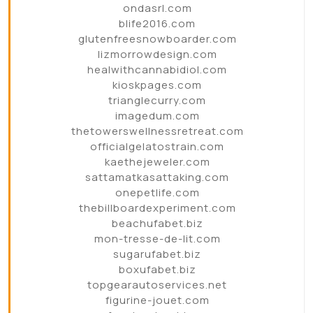
ondasrl.com
blife2016.com
glutenfreesnowboarder.com
lizmorrowdesign.com
healwithcannabidiol.com
kioskpages.com
trianglecurry.com
imagedum.com
thetowerswellnessretreat.com
officialgelatostrain.com
kaethejeweler.com
sattamatkasattaking.com
onepetlife.com
thebillboardexperiment.com
beachufabet.biz
mon-tresse-de-lit.com
sugarufabet.biz
boxufabet.biz
topgearautoservices.net
figurine-jouet.com