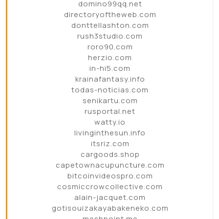
domino99qq.net
directoryoftheweb.com
donttellashton.com
rush3studio.com
roro90.com
herzio.com
in-hi5.com
krainafantasy.info
todas-noticias.com
senikartu.com
rusportal.net
watty.io
livinginthesun.info
itsriz.com
cargoods.shop
capetownacupuncture.com
bitcoinvideospro.com
cosmiccrowcollective.com
alain-jacquet.com
gotisouizakayabakeneko.com
meshpoint.me