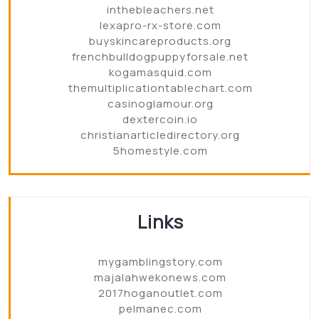
inthebleachers.net
lexapro-rx-store.com
buyskincareproducts.org
frenchbulldogpuppyforsale.net
kogamasquid.com
themultiplicationtablechart.com
casinoglamour.org
dextercoin.io
christianarticledirectory.org
5homestyle.com
Links
mygamblingstory.com
majalahwekonews.com
2017hoganoutlet.com
pelmanec.com