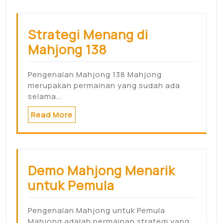
Strategi Menang di
Mahjong 138
Pengenalan Mahjong 138 Mahjong
merupakan permainan yang sudah ada
selama…
Read More
Demo Mahjong Menarik
untuk Pemula
Pengenalan Mahjong untuk Pemula
Mahjong adalah permainan strategi yang