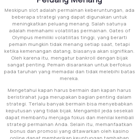
Meskipun slot adalah permainan keberuntungan, ada
beberapa strategi yang dapat digunakan untuk
meningkatkan peluang menang. Salah satunya
adalah memahami volatilitas permainan. Gates of
Olympus memiliki volatilitas tinggi, yang berarti
pemain mungkin tidak menang setiap saat, tetapi
ketika kemenangan datang, biasanya akan signifikan.
Oleh karena itu, mengatur bankroll dengan bijak
sangat penting. Pemain disarankan untuk berfokus
pada taruhan yang memadai dan tidak melebihi batas
mereka.
Mengetahui kapan harus bermain dan kapan harus
beristirahat juga merupakan bagian penting dalam
strategi. Terlalu banyak bermain bisa menyebabkan
keputusan yang tidak bijak. Mengambil jeda sesekali
dapat membantu menjaga fokus dan menilai kembali
strategi permainan Anda. Selain itu, memanfaatkan
bonus dan promosi yang ditawarkan oleh kasino
online dapat memberikan keuntungan tambahan