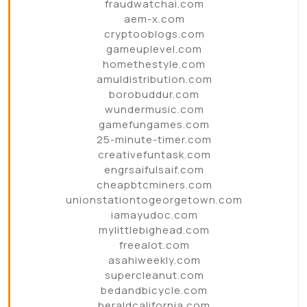
fraudwatchai.com
aem-x.com
cryptooblogs.com
gameuplevel.com
homethestyle.com
amuldistribution.com
borobuddur.com
wundermusic.com
gamefungames.com
25-minute-timer.com
creativefuntask.com
engrsaifulsaif.com
cheapbtcminers.com
unionstationtogeorgetown.com
iamayudoc.com
mylittlebighead.com
freealot.com
asahiweekly.com
supercleanut.com
bedandbicycle.com
heraldcalifornia.com