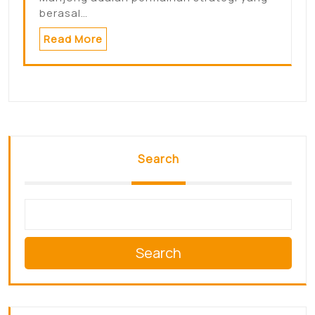
berasal…
Read More
Search
Search