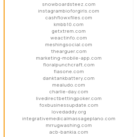
snowboardsteez.com
instagrambioforgirls.com
cashflowxfiles.com
kmbb10.com
getxtrem.com
weactinfo.com
meshingsocial.com
thearguer.com
marketing-mobile-app.com
floralpunchcraft.com
fiasone.com
danktankbattery.com
mealudo.com
charlie-day.com
livedirectbettingpoker.com
foxbusinessupdate.com
lovedaddy.org
integrativemedicalmassageplano.com
mrrugwashing.com
acb-bankia.com