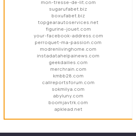
mon-tresse-de-lit.com
sugarufabet.biz
boxufabet.biz
topgearautoservices.net
figurine-jouet.com
your-facebook-address.com
perroquet-ma-passion.com
modrenlivinghome.com
instadatahelpainews.com
geekdailies.com
merchrain.com
kmbb28.com
callreportsforum.com
sokmilya.com
abyluny.com
boomjavtrk.com
apklead.net