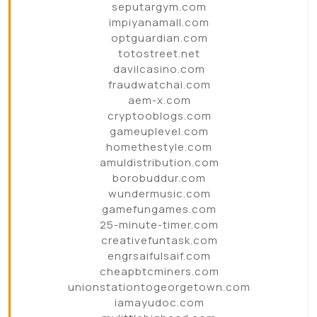
seputargym.com
impiyanamall.com
optguardian.com
totostreet.net
davilcasino.com
fraudwatchai.com
aem-x.com
cryptooblogs.com
gameuplevel.com
homethestyle.com
amuldistribution.com
borobuddur.com
wundermusic.com
gamefungames.com
25-minute-timer.com
creativefuntask.com
engrsaifulsaif.com
cheapbtcminers.com
unionstationtogeorgetown.com
iamayudoc.com