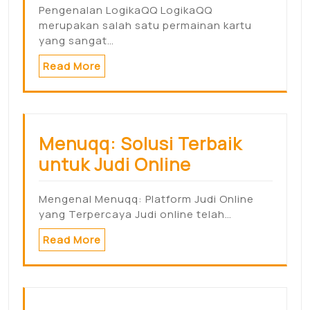
Pengenalan LogikaQQ LogikaQQ
merupakan salah satu permainan kartu
yang sangat…
Read More
Menuqq: Solusi Terbaik
untuk Judi Online
Mengenal Menuqq: Platform Judi Online
yang Terpercaya Judi online telah…
Read More