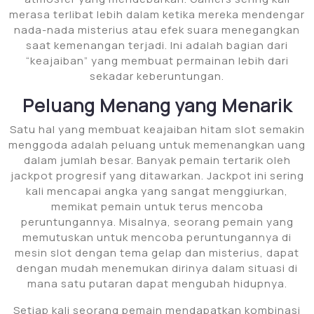
merasa terlibat lebih dalam ketika mereka mendengar
nada-nada misterius atau efek suara menegangkan
saat kemenangan terjadi. Ini adalah bagian dari
“keajaiban” yang membuat permainan lebih dari
sekadar keberuntungan.
Peluang Menang yang Menarik
Satu hal yang membuat keajaiban hitam slot semakin
menggoda adalah peluang untuk memenangkan uang
dalam jumlah besar. Banyak pemain tertarik oleh
jackpot progresif yang ditawarkan. Jackpot ini sering
kali mencapai angka yang sangat menggiurkan,
memikat pemain untuk terus mencoba
peruntungannya. Misalnya, seorang pemain yang
memutuskan untuk mencoba peruntungannya di
mesin slot dengan tema gelap dan misterius, dapat
dengan mudah menemukan dirinya dalam situasi di
mana satu putaran dapat mengubah hidupnya.
Setiap kali seorang pemain mendapatkan kombinasi