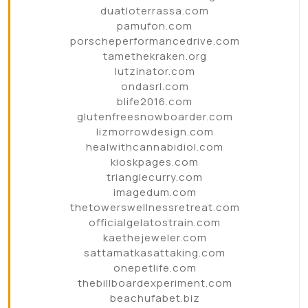
duatloterrassa.com
pamufon.com
porscheperformancedrive.com
tamethekraken.org
lutzinator.com
ondasrl.com
blife2016.com
glutenfreesnowboarder.com
lizmorrowdesign.com
healwithcannabidiol.com
kioskpages.com
trianglecurry.com
imagedum.com
thetowerswellnessretreat.com
officialgelatostrain.com
kaethejeweler.com
sattamatkasattaking.com
onepetlife.com
thebillboardexperiment.com
beachufabet.biz