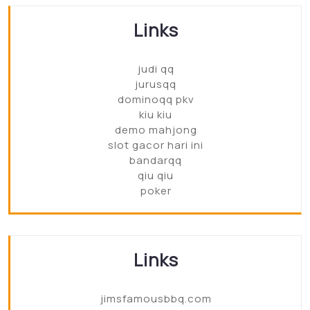
Links
judi qq
jurusqq
dominoqq pkv
kiu kiu
demo mahjong
slot gacor hari ini
bandarqq
qiu qiu
poker
Links
jimsfamousbbq.com