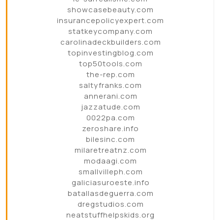
showcasebeauty.com
insurancepolicyexpert.com
statkeycompany.com
carolinadeckbuilders.com
topinvestingblog.com
top50tools.com
the-rep.com
saltyfranks.com
annerani.com
jazzatude.com
0022pa.com
zeroshare.info
bilesinc.com
milaretreatnz.com
modaagi.com
smallvilleph.com
galiciasuroeste.info
batallasdeguerra.com
dregstudios.com
neatstuffhelpskids.org