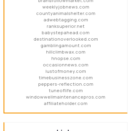
brandfollowmarket.com
weeklyjobnews.com
countyanimalshelter.com
adwebtagging.com
ranksuperior.net
babystepahead.com
destinationoverlooked.com
gamblingamount.com
hillclimbwax.com
hnopse.com
occasionnews.com
lustofmoney.com
timebusinesszone.com
peppers-reflection.com
tuneoflife.com
windowwellmaintenancepros.com
affiliateholder.com