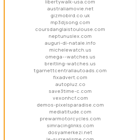
libertywalk-usa.com
australiamovie.net
gizmobird.co.uk
mp3djsong.com
coursdanglaistoulouse.com
neptunuslex.com
auguri-di-natale.info
michelewatch.us
omega--watches.us
breitling-watches.us
tgarnettcentrallautoads.com
fixadvert.com
autopluz.co
save3time-c.com
vexonhcf.com
demos-pixelsparadise.com
mediatitude.com
prewarmotorcycles.com
simracinglinks.com
dosyamerkezi.net
le-surrealisme.com