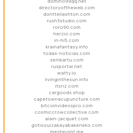
domino99qq.net
directoryoftheweb.com
donttellashton.com
rush3studio.com
roro90.com
herzio.com
in-hi5.com
krainafantasy.info
todas-noticias.com
senikartu.com
rusportal.net
watty.io
livinginthesun.info
itsriz.com
cargoods.shop
capetownacupuncture.com
bitcoinvideospro.com
cosmiccrowcollective.com
alain-jacquet.com
gotisouizakayabakeneko.com
meshpoint.me