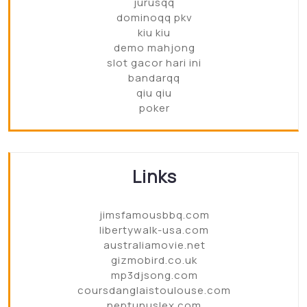
jurusqq
dominoqq pkv
kiu kiu
demo mahjong
slot gacor hari ini
bandarqq
qiu qiu
poker
Links
jimsfamousbbq.com
libertywalk-usa.com
australiamovie.net
gizmobird.co.uk
mp3djsong.com
coursdanglaistoulouse.com
neptunuslex.com