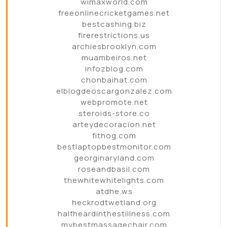
wimaxworld.com
freeonlinecricketgames.net
bestcashing.biz
firerestrictions.us
archiesbrooklyn.com
muambeiros.net
infozblog.com
chonbaihat.com
elblogdeoscargonzalez.com
webpromote.net
steroids-store.co
arteydecoracion.net
fithog.com
bestlaptopbestmonitor.com
georginaryland.com
roseandbasil.com
thewhitewhitelights.com
atdhe.ws
heckrodtwetland.org
halfheardinthestillness.com
mybestmassagechair.com