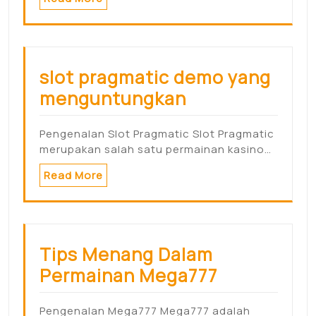
slot pragmatic demo yang
menguntungkan
Pengenalan Slot Pragmatic Slot Pragmatic
merupakan salah satu permainan kasino…
Read More
Tips Menang Dalam
Permainan Mega777
Pengenalan Mega777 Mega777 adalah