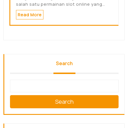
salah satu permainan slot online yang…
Read More
Search
Search