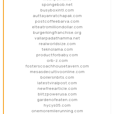
spongebob.net
busyboxintl.com
auttayanratchapak.com
postcoffeebarva.com
elteatromilliondollar.com
burgerkingfranchise.org
vallarpadathamma.net
realworldsize.com
teknolama.com
productforbaby.com
orb-z.com
fosterscoachhousetavern.com
mesasdecultivoonline.com
boilersnbits.com
latestviralpost.com
newfreearticle.com
blitzpowerusa.com
gardenofeaten.com
hycys05.com
onemoremilerunning.com