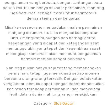
pengalaman yang berbeda, dengan tantangan baru
setiap kali. Bukan hanya sekadar permainan, mahjong
juga berfungsi sebagai cara untuk berinteraksi
dengan teman dan keluarga.
Misalkan seseorang mengadakan malam permainan
mahjong di rumah, itu bisa menjadi kesempatan
untuk mengikat hubungan dan berbagi cerita.
Kesenangan yang didapat dari ketegangan saat
menunggu ubin yang tepat dan kegembiraan saat
melengkapi kombinasi akan membuat pengalaman
bermain menjadi sangat berkesan.
Mahjong bukan hanya saja tentang memenangkan
permainan, tetapi juga menikmati setiap momen
bersama orang-orang terkasih. Dengan pendekatan
yang benar, pemula dapat dengan cepat menemukan
kecintaan terhadap permainan ini dan menyelami
lebih dalam dunia mahjong yang menakjubkan.
Category:
Slot Gacor