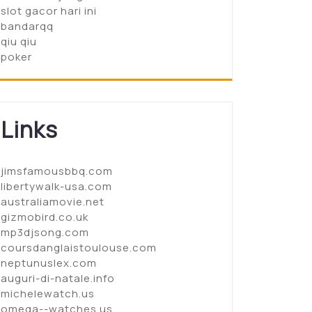
slot gacor hari ini
bandarqq
qiu qiu
poker
Links
jimsfamousbbq.com
libertywalk-usa.com
australiamovie.net
gizmobird.co.uk
mp3djsong.com
coursdanglaistoulouse.com
neptunuslex.com
auguri-di-natale.info
michelewatch.us
omega--watches.us