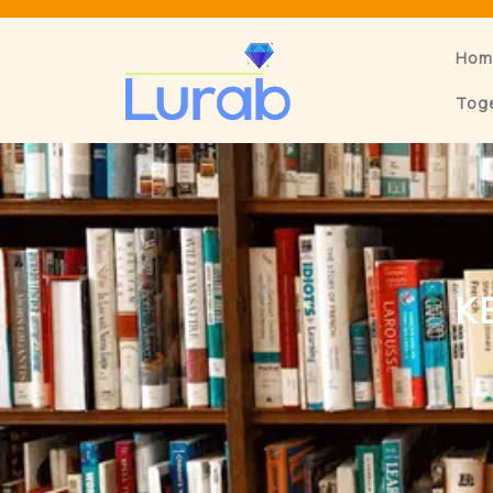
Skip
to
content
Hom
Toge
K