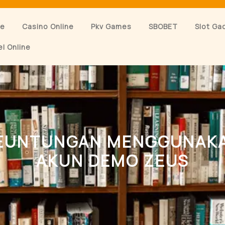
e
Casino Online
Pkv Games
SBOBET
Slot Ga
l Online
EUNTUNGAN MENGGUNAK
AKUN DEMO ZEUS