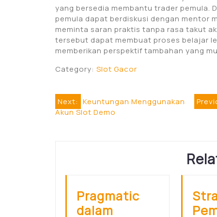
yang bersedia membantu trader pemula. 
pemula dapat berdiskusi dengan mentor me
meminta saran praktis tanpa rasa takut aka
tersebut dapat membuat proses belajar l
memberikan perspektif tambahan yang mungk
Category:
Slot Gacor
Post
Next:
Keuntungan Menggunakan
Previ
Akun Slot Demo
navigation
Rela
Pragmatic
Str
dalam
Pem