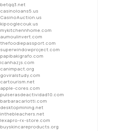
betqq3.net
casinoloans5.us
CasinoAuction.us
kipooglecouk.us
mykitchennhome.com
aumoulinvert.com
thefoodiepassport.com
superwindowproject.com
papibakigrafo.com
icanhazjs.com
canimpact.org
goviralstudy.com
cartourism.net
apple-cores.com
pulserasdeactividad10.com
barbaracarlotti.com
desktopmining.net
inthebleachers.net
lexapro-rx-store.com
buyskincareproducts.org