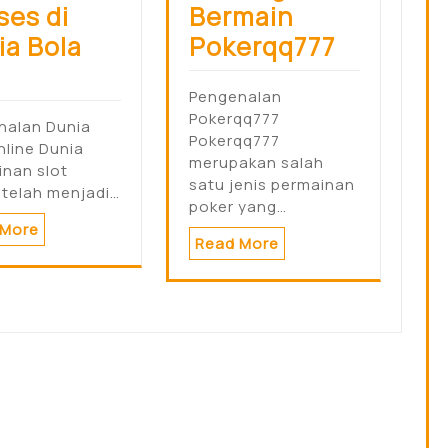
ses di
Bermain
ia Bola
Pokerqq777
t
Pengenalan
Pokerqq777
nalan Dunia
Pokerqq777
nline Dunia
merupakan salah
inan slot
satu jenis permainan
 telah menjadi…
poker yang…
 More
Read More