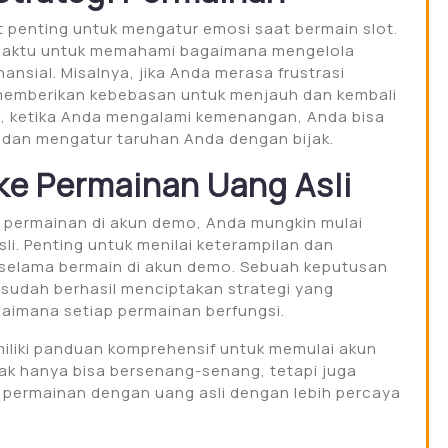
t penting untuk mengatur emosi saat bermain slot.
aktu untuk memahami bagaimana mengelola
nsial. Misalnya, jika Anda merasa frustrasi
memberikan kebebasan untuk menjauh dan kembali
lain, ketika Anda mengalami kemenangan, Anda bisa
 dan mengatur taruhan Anda dengan bijak.
e Permainan Uang Asli
 permainan di akun demo, Anda mungkin mulai
sli. Penting untuk menilai keterampilan dan
selama bermain di akun demo. Sebuah keputusan
sudah berhasil menciptakan strategi yang
aimana setiap permainan berfungsi.
miliki panduan komprehensif untuk memulai akun
dak hanya bisa bersenang-senang, tetapi juga
 permainan dengan uang asli dengan lebih percaya