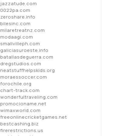
jazzatude.com
0022pa.com
zeroshare.info
bilesinc.com
milaretreatnz.com
modaagi.com
smallvilleph.com
galiciasuroeste.info
batallasdeguerra.com
dregstudios.com
neatstuffhelpskids.org
moraessoccer.com
forochile.org
chart-track.com
wonderfultraveling.com
promocioname.net
wimaxworld.com
freeonlinecricketgames.net
bestcashing.biz
firerestrictions.us