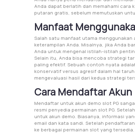
Anda dapat berlatih dan memahami cara ke
putaran gratis, sebelum memutuskan unt
Manfaat Menggunaka
Salah satu manfaat utama menggunakan 
keterampilan Anda. Misalnya, jika Anda 
Anda untuk mengenal istilah-istilah penti
Selain itu, Anda bisa mencoba strategi t
paling efektif. Sebuah contoh nyata adal
konservatif versus agresif dalam hal taru
mengevaluasi hasil dari kedua strategi ter
Cara Mendaftar Akun
Mendaftar untuk akun demo slot PG sanga
resmi penyedia permainan slot PG. Setela
untuk akun demo. Biasanya, informasi yang
email dan kata sandi. Setelah pendaftara
ke berbagai permainan slot yang tersedia