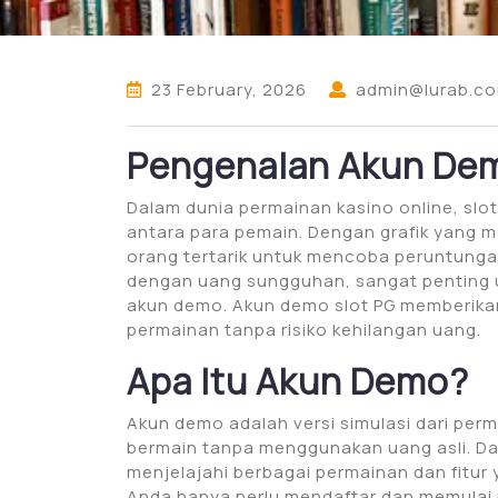
23 February, 2026
admin@lurab.c
Pengenalan Akun Dem
Dalam dunia permainan kasino online, slot 
antara para pemain. Dengan grafik yang 
orang tertarik untuk mencoba peruntunga
dengan uang sungguhan, sangat penting
akun demo. Akun demo slot PG memberika
permainan tanpa risiko kehilangan uang.
Apa Itu Akun Demo?
Akun demo adalah versi simulasi dari pe
bermain tanpa menggunakan uang asli. Dala
menjelajahi berbagai permainan dan fitur
Anda hanya perlu mendaftar dan memula