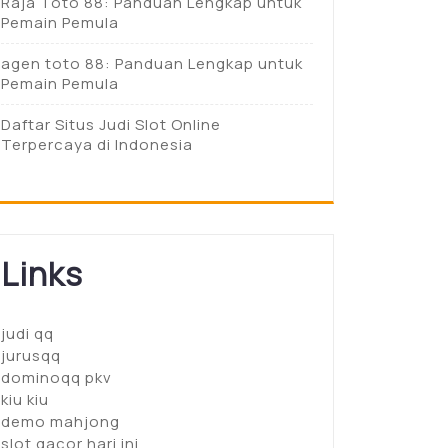
Raja Toto 88: Panduan Lengkap untuk
Pemain Pemula
agen toto 88: Panduan Lengkap untuk
Pemain Pemula
Daftar Situs Judi Slot Online
Terpercaya di Indonesia
Links
judi qq
jurusqq
dominoqq pkv
kiu kiu
demo mahjong
slot gacor hari ini