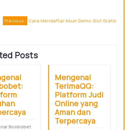
Previous:
Cara Mendaftar Akun Demo Slot Gratis
ted Posts
genal
Mengenal
bobet:
TerimaQQ:
tform
Platform Judi
uhan
Online yang
percaya
Aman dan
Terpercaya
nal Bosbobet