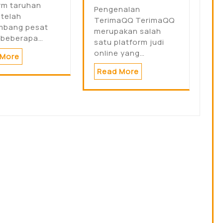
rm taruhan
Pengenalan
 telah
TerimaQQ TerimaQQ
mbang pesat
merupakan salah
 beberapa…
satu platform judi
online yang…
 More
Read More