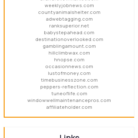
weeklyjobnews.com
countyanimalshelter.com
adwebtagging.com
ranksuperior.net
babystepahead.com
destinationoverlooked.com
gamblingamount.com
hillclimbwax.com
hnopse.com
occasionnews.com
lustofmoney.com
timebusinesszone.com
peppers-reflection.com
tuneoflife.com
windowwellmaintenancepros.com
affiliateholder.com
Links