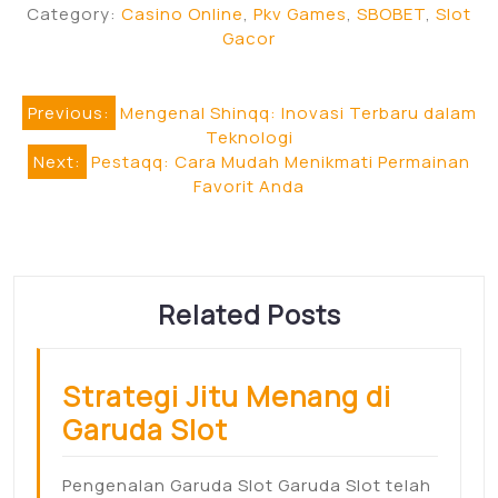
Category:
Casino Online
,
Pkv Games
,
SBOBET
,
Slot
Gacor
Post
Previous:
Mengenal Shinqq: Inovasi Terbaru dalam
Teknologi
navigation
Next:
Pestaqq: Cara Mudah Menikmati Permainan
Favorit Anda
Related Posts
Strategi Jitu Menang di
Garuda Slot
Pengenalan Garuda Slot Garuda Slot telah