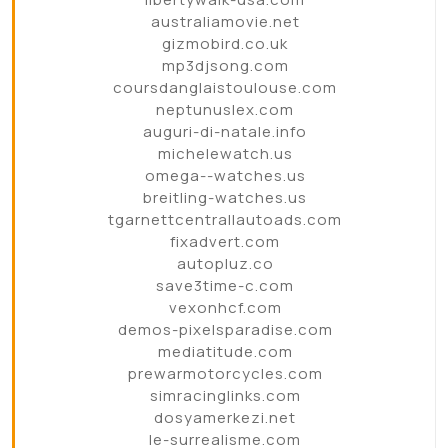
australiamovie.net
gizmobird.co.uk
mp3djsong.com
coursdanglaistoulouse.com
neptunuslex.com
auguri-di-natale.info
michelewatch.us
omega--watches.us
breitling-watches.us
tgarnettcentrallautoads.com
fixadvert.com
autopluz.co
save3time-c.com
vexonhcf.com
demos-pixelsparadise.com
mediatitude.com
prewarmotorcycles.com
simracinglinks.com
dosyamerkezi.net
le-surrealisme.com