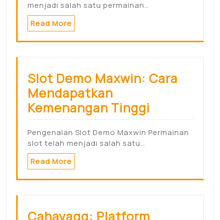
menjadi salah satu permainan…
Read More
Slot Demo Maxwin: Cara
Mendapatkan
Kemenangan Tinggi
Pengenalan Slot Demo Maxwin Permainan
slot telah menjadi salah satu…
Read More
Cahayaqq: Platform