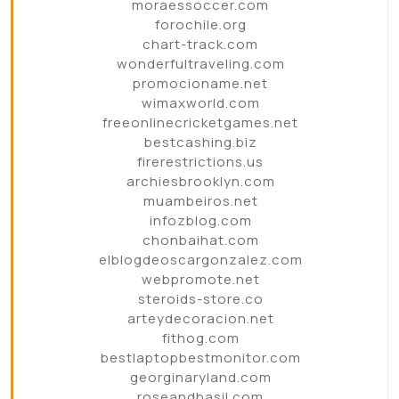
moraessoccer.com
forochile.org
chart-track.com
wonderfultraveling.com
promocioname.net
wimaxworld.com
freeonlinecricketgames.net
bestcashing.biz
firerestrictions.us
archiesbrooklyn.com
muambeiros.net
infozblog.com
chonbaihat.com
elblogdeoscargonzalez.com
webpromote.net
steroids-store.co
arteydecoracion.net
fithog.com
bestlaptopbestmonitor.com
georginaryland.com
roseandbasil.com