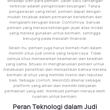
dihadapi oleh para pemain. Salah satu tantangan
terbesar adalah pengelolaan keuangan. Tanpa
pengawasan yang ketat, pemain dapat dengan
mudah terjebak dalam permainan berlebihan dan
mengalami kerugian besar. Contohnya, banyak
pemain yang merasa kehilangan jejak atas modal
yang mereka gunakan untuk bermain, sehingga
berujung pada masalah finansial.
Selain itu, pemain juga harus berhati-hati dalam
memilih situs judi online yang terpercaya. Tidak
semua situs menawarkan keamanan dan keadilan
yang sama. Situasi ini mengharuskan pemain untuk
melakukan penelitian dan memastikan bahwa mereka
bermain di situs yang memiliki lisensi dan reputasi
baik. Sebagai contoh, MesinQQ dikenal sebagai
platform yang aman dan memiliki kebijakan
permainan yang adil, membuat pemain merasa lebih
nyaman untuk bermain.
Peran Teknologi dalam Judi