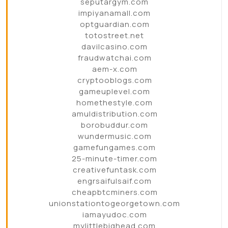
seputargym.com
impiyanamall.com
optguardian.com
totostreet.net
davilcasino.com
fraudwatchai.com
aem-x.com
cryptooblogs.com
gameuplevel.com
homethestyle.com
amuldistribution.com
borobuddur.com
wundermusic.com
gamefungames.com
25-minute-timer.com
creativefuntask.com
engrsaifulsaif.com
cheapbtcminers.com
unionstationtogeorgetown.com
iamayudoc.com
mylittlebighead.com