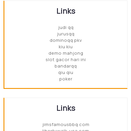
Links
judi qq
jurusqq
dominoqq pkv
kiu kiu
demo mahjong
slot gacor hari ini
bandarqq
qiu qiu
poker
Links
jimsfamousbbq.com
libertywalk-usa.com