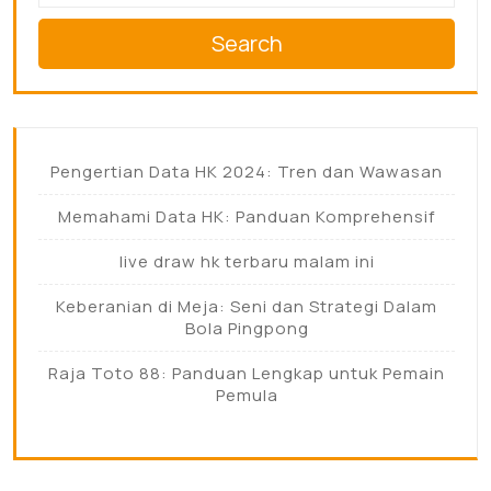
Search
Pengertian Data HK 2024: Tren dan Wawasan
Memahami Data HK: Panduan Komprehensif
live draw hk terbaru malam ini
Keberanian di Meja: Seni dan Strategi Dalam
Bola Pingpong
Raja Toto 88: Panduan Lengkap untuk Pemain
Pemula