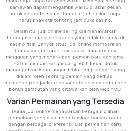
mana saja tanpa batasan waktu. Misalnya, seorang
karyawan dapat mengambil waktu di akhir pekan
untuk bersantai sambil bermain judi online tanpa
harus khawatir tentang jam buka kasino.
Selain itu, judi online sering kali menawarkan
berbagai promosi dan bonus yang tidak tersedia di
kasino fisik. Banyak situs judi online memberikan
bonus pendaftaran, cashback, dan promosi
mingguan yang menarik bagi pemain baru dan lama.
Hal ini memberikan peluang lebih besar untuk
mendapatkan keuntungan lebih tinggi, seperti yang
dialami oleh seorang pemain yang berhasil
memenangkan jackpot besar setelah memanfaatkan
bonus sambutan yang ditawarkan oleh MesinQQ.
Varian Permainan yang Tersedia
Dunia judi online menawarkan beragam pilihan
permainan yang bisa menarik minat banyak orang
dengan berbagai preferensi. Dari permainan kartu
seperti poker, blackjack, hingga permainan slot yang