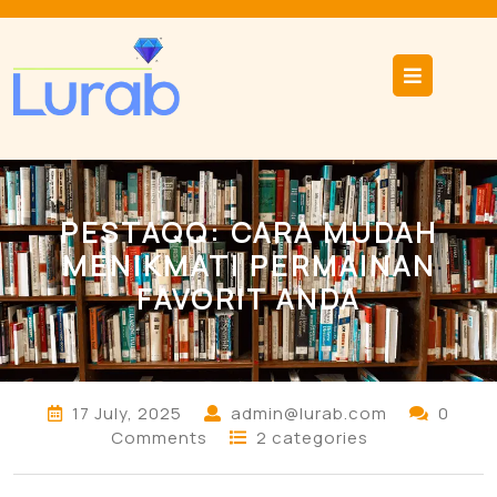
Skip
to
content
Ope
But
PESTAQQ: CARA MUDAH
MENIKMATI PERMAINAN
FAVORIT ANDA
17 July, 2025
admin@lurab.com
0
Comments
2 categories