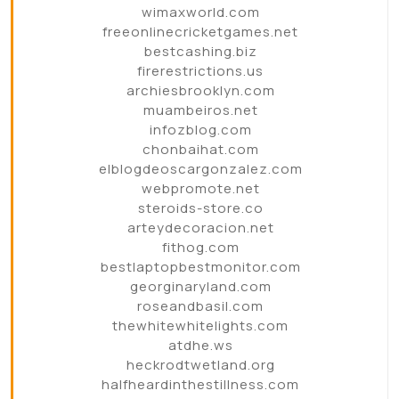
wimaxworld.com
freeonlinecricketgames.net
bestcashing.biz
firerestrictions.us
archiesbrooklyn.com
muambeiros.net
infozblog.com
chonbaihat.com
elblogdeoscargonzalez.com
webpromote.net
steroids-store.co
arteydecoracion.net
fithog.com
bestlaptopbestmonitor.com
georginaryland.com
roseandbasil.com
thewhitewhitelights.com
atdhe.ws
heckrodtwetland.org
halfheardinthestillness.com