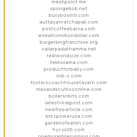
meshpoint.me
spongebob.net
busyboxintl.com
auttayanratchapak.com
postcoffeebarva.com
elteatromilliondollar.com
burgerkingfranchise.org
vallarpadathamma.net
realworldsize.com
teknolama.com
productforbaby.com
orb-z.com
fosterscoachhousetavern.com
mesasdecultivoonline.com
boilersnbits.com
latestviralpost.com
newfreearticle.com
blitzpowerusa.com
gardenofeaten.com
hycys05.com
onemoremilerunning.com