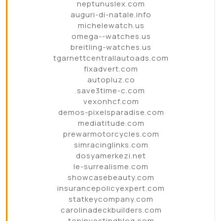
neptunuslex.com
auguri-di-natale.info
michelewatch.us
omega--watches.us
breitling-watches.us
tgarnettcentrallautoads.com
fixadvert.com
autopluz.co
save3time-c.com
vexonhcf.com
demos-pixelsparadise.com
mediatitude.com
prewarmotorcycles.com
simracinglinks.com
dosyamerkezi.net
le-surrealisme.com
showcasebeauty.com
insurancepolicyexpert.com
statkeycompany.com
carolinadeckbuilders.com
topinvestingblog.com