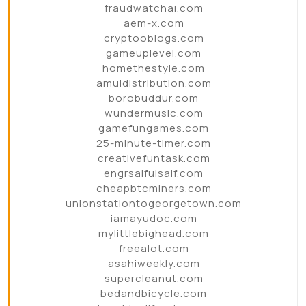
fraudwatchai.com
aem-x.com
cryptooblogs.com
gameuplevel.com
homethestyle.com
amuldistribution.com
borobuddur.com
wundermusic.com
gamefungames.com
25-minute-timer.com
creativefuntask.com
engrsaifulsaif.com
cheapbtcminers.com
unionstationtogeorgetown.com
iamayudoc.com
mylittlebighead.com
freealot.com
asahiweekly.com
supercleanut.com
bedandbicycle.com