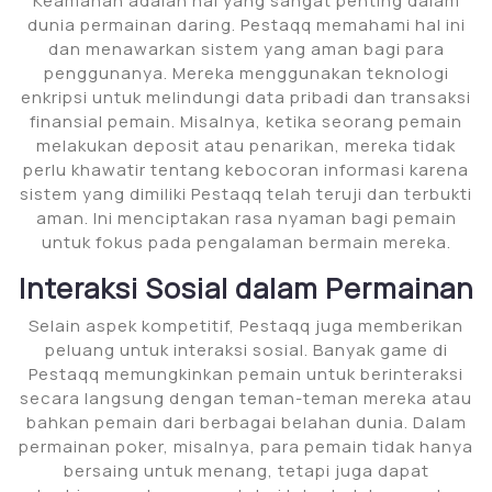
Keamanan adalah hal yang sangat penting dalam
dunia permainan daring. Pestaqq memahami hal ini
dan menawarkan sistem yang aman bagi para
penggunanya. Mereka menggunakan teknologi
enkripsi untuk melindungi data pribadi dan transaksi
finansial pemain. Misalnya, ketika seorang pemain
melakukan deposit atau penarikan, mereka tidak
perlu khawatir tentang kebocoran informasi karena
sistem yang dimiliki Pestaqq telah teruji dan terbukti
aman. Ini menciptakan rasa nyaman bagi pemain
untuk fokus pada pengalaman bermain mereka.
Interaksi Sosial dalam Permainan
Selain aspek kompetitif, Pestaqq juga memberikan
peluang untuk interaksi sosial. Banyak game di
Pestaqq memungkinkan pemain untuk berinteraksi
secara langsung dengan teman-teman mereka atau
bahkan pemain dari berbagai belahan dunia. Dalam
permainan poker, misalnya, para pemain tidak hanya
bersaing untuk menang, tetapi juga dapat