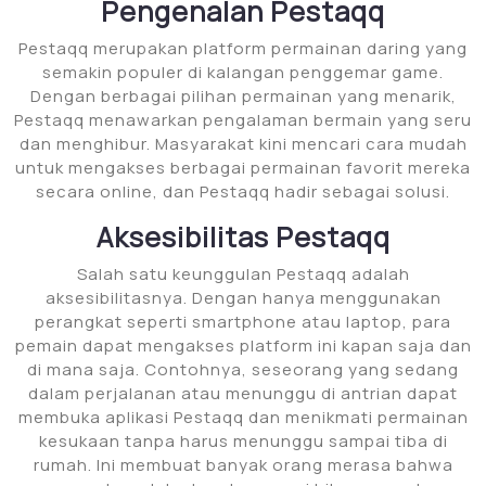
Pengenalan Pestaqq
Pestaqq merupakan platform permainan daring yang
semakin populer di kalangan penggemar game.
Dengan berbagai pilihan permainan yang menarik,
Pestaqq menawarkan pengalaman bermain yang seru
dan menghibur. Masyarakat kini mencari cara mudah
untuk mengakses berbagai permainan favorit mereka
secara online, dan Pestaqq hadir sebagai solusi.
Aksesibilitas Pestaqq
Salah satu keunggulan Pestaqq adalah
aksesibilitasnya. Dengan hanya menggunakan
perangkat seperti smartphone atau laptop, para
pemain dapat mengakses platform ini kapan saja dan
di mana saja. Contohnya, seseorang yang sedang
dalam perjalanan atau menunggu di antrian dapat
membuka aplikasi Pestaqq dan menikmati permainan
kesukaan tanpa harus menunggu sampai tiba di
rumah. Ini membuat banyak orang merasa bahwa