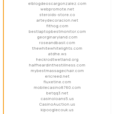
elblogdeoscargonzalez.com
webpromote.net
steroids-store.co
arteydecoracion.net
fithog.com
bestlaptopbestmonitor.com
georginaryland.com
roseandbasil.com
thewhitewhitelights.com
atdhe.ws
heckrodtwetland.org
halfheardinthestillness.com
mybestmassagechair.com
ericreed.net
fluxetine.com
mobilecasino8760.com
betqq3.net
casinoloans5.us
CasinoAuction.us
kipooglecouk.us