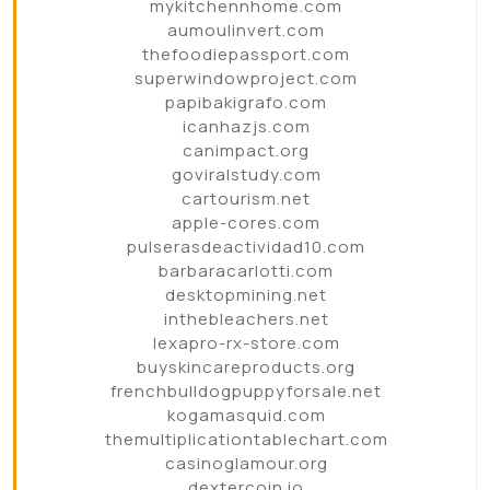
mykitchennhome.com
aumoulinvert.com
thefoodiepassport.com
superwindowproject.com
papibakigrafo.com
icanhazjs.com
canimpact.org
goviralstudy.com
cartourism.net
apple-cores.com
pulserasdeactividad10.com
barbaracarlotti.com
desktopmining.net
inthebleachers.net
lexapro-rx-store.com
buyskincareproducts.org
frenchbulldogpuppyforsale.net
kogamasquid.com
themultiplicationtablechart.com
casinoglamour.org
dextercoin.io