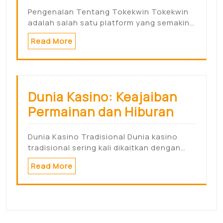
Pengenalan Tentang Tokekwin Tokekwin
adalah salah satu platform yang semakin…
Read More
Dunia Kasino: Keajaiban
Permainan dan Hiburan
Dunia Kasino Tradisional Dunia kasino
tradisional sering kali dikaitkan dengan…
Read More