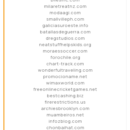
milaretreatnz.com
modaagi.com
smallvilleph.com
galiciasuroeste.info
batallasdeguerra.com
dregstudios.com
neatstuffhelpskids.org
moraessoccer.com
forochile.org
chart-track.com
wonderfultraveling.com
promocioname.net
wimaxworld.com
freeonlinecricketgames.net
bestcashing.biz
firerestrictions.us
archiesbrooklyn.com
muambeiros.net
infozblog.com
chonbaihat.com