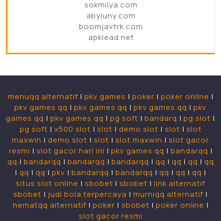
sokmilya.com
abyluny.com
boomjavtrk.com
apklead.net
menuqq alternatif
|
pkv games
|
poker
|
poker online
|
pkv games qq
|
pkv games qq
|
pkv games qq
|
pkv
games qq
|
pkv games qq
|
pg soft
|
bandarq
|
pg slot
|
pg soft
|
x500 slot
|
slot
|
demo slot
|
slot
|
slot
maxwin
|
demo slot
|
slot
|
slot maxwin
|
slot gacor
resmi
|
slot gacor hari ini
|
pkv games qq
|
bandarqq
|
qq
|
bandarqq
|
bandarqq
|
bandarqq
|
qq
|
qq
|
qq
|
qq
|
qq
|
qq
|
pkv
|
bandarqq
|
bandarqq
|
qq
|
qq
|
qq
|
situs slot online
|
sbobet
|
sbobet
|
link alternatif
sbobet
|
judi bola terpercaya
|
murniqq alternatif
|
hematqq alternatif
|
poker
|
sbobet
|
poker online
|
slot gacor resmi