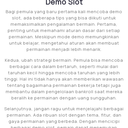
Demo Slot
Bagi pemula yang baru pertama kali mencoba demo
slot, ada beberapa tips yang bisa diikuti untuk
memaksimalkan pengalaman bermain. Pertama,
penting untuk memahami aturan dasar dari setiap
permainan. Meskipun mode demo memungkinkan
untuk belajar, mengetahui aturan akan membuat
permainan menjadi lebih menarik.
Kedua, ubah strategi bermain. Pemula bisa mencoba
berbagai cara dalam bertaruh, seperti mulai dari
taruhan kecil hingga mencoba taruhan yang lebih
tinggi. Hal ini tidak hanya akan memberikan wawasan
tentang bagaimana permainan bekerja tetapi juga
membantu dalam pengelolaan bankroll saat mereka
beralih ke permainan dengan uang sungguhan.
Selanjutnya, jangan ragu untuk menjelajahi berbagai
permainan. Ada ribuan slot dengan tema, fitur, dan
gaya permainan yang berbeda. Dengan mencicipi
berbagai demo slot, pemain dapat menemukan