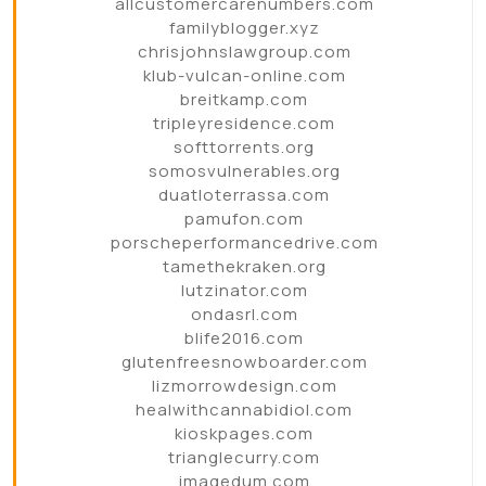
allcustomercarenumbers.com
familyblogger.xyz
chrisjohnslawgroup.com
klub-vulcan-online.com
breitkamp.com
tripleyresidence.com
softtorrents.org
somosvulnerables.org
duatloterrassa.com
pamufon.com
porscheperformancedrive.com
tamethekraken.org
lutzinator.com
ondasrl.com
blife2016.com
glutenfreesnowboarder.com
lizmorrowdesign.com
healwithcannabidiol.com
kioskpages.com
trianglecurry.com
imagedum.com