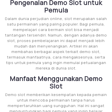
Pengenalan Demo Slot untuk
Pemula
Dalam dunia perjudian online, slot merupakan salah
satu permainan yang paling populer. Bagi pemula,
mempelajari cara bermain slot bisa menjadi
tantangan tersendiri. Namun, dengan adanya demo
slot, proses pembelajaran ini dapat menjadi lebih
mudah dan menyenangkan. Artikel ini akan
membahas berbagai aspek terkait demo slot,
termasuk manfaatnya, cara mengaksesnya, serta
tips untuk pemula yang ingin memulai petualangan
mereka di dunia slot.
Manfaat Menggunakan Demo
Slot
Demo slot memberikan kesempatan kepada pemain
untuk mencoba permainan tanpa harus
mempertaruhkan uang sungguhan. Hal ini sangat
menguntungkan bagi pemula yang ingin belajar