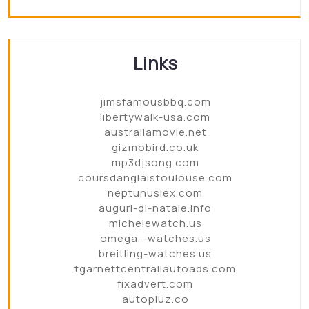
Links
jimsfamousbbq.com
libertywalk-usa.com
australiamovie.net
gizmobird.co.uk
mp3djsong.com
coursdanglaistoulouse.com
neptunuslex.com
auguri-di-natale.info
michelewatch.us
omega--watches.us
breitling-watches.us
tgarnettcentrallautoads.com
fixadvert.com
autopluz.co