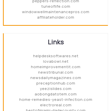
peppers-reflection.com
tuneoflife.com
windowwellmaintenancepros.com
affiliateholder.com
Links
helpdesksoftwares.net
lovabowl.net
homeimprovementit.com
newstribunal.com
newsdailymagazines.com
preceptionhub.com
yeezislides.com
aobongdatotem.com
home-remedies-yeast-infection.com
electroreal.com
bestofmiami-dadecounty.com