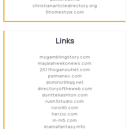
christianarticledirectory.org
5homestyle.com
Links
mygamblingstory.com
majalahwekonews.com
2017hoganoutlet.com
pelmanec.com
domino99qq.net
directoryoftheweb.com
donttellashton.com
rush3studio.com
roro90.com
herzio.com
in-hi5.com
krainafantasy.info