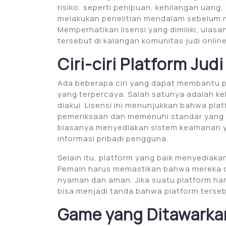
risiko, seperti penipuan, kehilangan uang,
melakukan penelitian mendalam sebelum me
Memperhatikan lisensi yang dimiliki, ulasan
tersebut di kalangan komunitas judi onlin
Ciri-ciri Platform Jud
Ada beberapa ciri yang dapat membantu pe
yang terpercaya. Salah satunya adalah keb
diakui. Lisensi ini menunjukkan bahwa pla
pemeriksaan dan memenuhi standar yang di
biasanya menyediakan sistem keamanan ya
informasi pribadi pengguna.
Selain itu, platform yang baik menyedia
Pemain harus memastikan bahwa mereka d
nyaman dan aman. Jika suatu platform han
bisa menjadi tanda bahwa platform terse
Game yang Ditawarkan