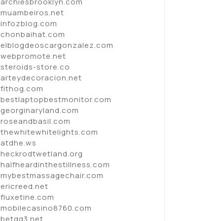
archiesbrooklyn.com
muambeiros.net
infozblog.com
chonbaihat.com
elblogdeoscargonzalez.com
webpromote.net
steroids-store.co
arteydecoracion.net
fithog.com
bestlaptopbestmonitor.com
georginaryland.com
roseandbasil.com
thewhitewhitelights.com
atdhe.ws
heckrodtwetland.org
halfheardinthestillness.com
mybestmassagechair.com
ericreed.net
fluxetine.com
mobilecasino8760.com
betqq3.net