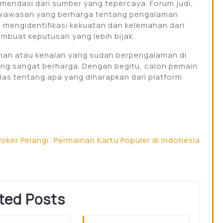
mendasi dari sumber yang tepercaya. Forum judi,
n wawasan yang berharga tentang pengalaman
 mengidentifikasi kekuatan dan kelemahan dari
mbuat keputusan yang lebih bijak.
man atau kenalan yang sudah berpengalaman di
yang sangat berharga. Dengan begitu, calon pemain
as tentang apa yang diharapkan dari platform
oker Pelangi: Permainan Kartu Populer di Indonesia
ted Posts