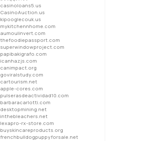
casinoloans5.us
CasinoAuction.us
kipooglecouk.us
mykitchennhome.com
aumoulinvert.com
thefoodiepassport.com
superwindowproject.com
papibakigrafo.com
icanhazjs.com
canimpact.org
goviralstudy.com
cartourism.net
apple-cores.com
pulserasdeactividad10.com
barbaracarlotti.com
desktopmining.net
inthebleachers.net
lexapro-rx-store.com
buyskincareproducts.org
frenchbulldogpuppyforsale.net