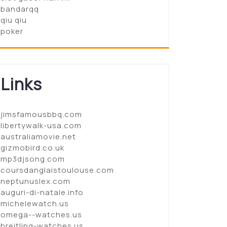
bandarqq
qiu qiu
poker
Links
jimsfamousbbq.com
libertywalk-usa.com
australiamovie.net
gizmobird.co.uk
mp3djsong.com
coursdanglaistoulouse.com
neptunuslex.com
auguri-di-natale.info
michelewatch.us
omega--watches.us
breitling-watches.us