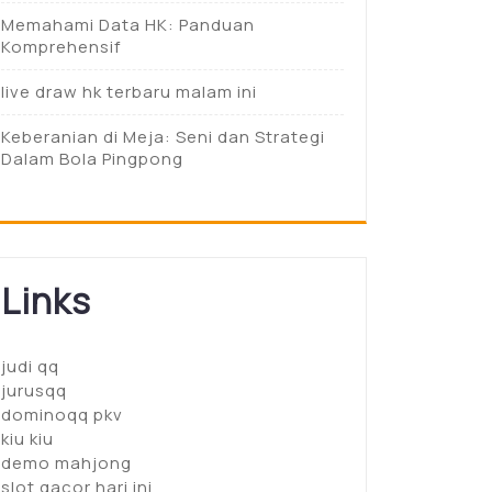
Memahami Data HK: Panduan
Komprehensif
live draw hk terbaru malam ini
Keberanian di Meja: Seni dan Strategi
Dalam Bola Pingpong
Links
judi qq
jurusqq
dominoqq pkv
kiu kiu
demo mahjong
slot gacor hari ini