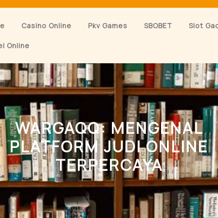
e
Casino Online
Pkv Games
SBOBET
Slot Ga
l Online
WARGAQQ: MENGENAL
PLATFORM JUDI ONLINE
TERPERCAYA