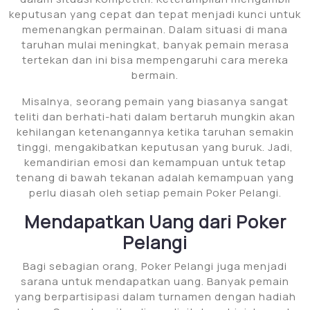
keputusan yang cepat dan tepat menjadi kunci untuk
memenangkan permainan. Dalam situasi di mana
taruhan mulai meningkat, banyak pemain merasa
tertekan dan ini bisa mempengaruhi cara mereka
bermain.
Misalnya, seorang pemain yang biasanya sangat
teliti dan berhati-hati dalam bertaruh mungkin akan
kehilangan ketenangannya ketika taruhan semakin
tinggi, mengakibatkan keputusan yang buruk. Jadi,
kemandirian emosi dan kemampuan untuk tetap
tenang di bawah tekanan adalah kemampuan yang
perlu diasah oleh setiap pemain Poker Pelangi.
Mendapatkan Uang dari Poker
Pelangi
Bagi sebagian orang, Poker Pelangi juga menjadi
sarana untuk mendapatkan uang. Banyak pemain
yang berpartisipasi dalam turnamen dengan hadiah