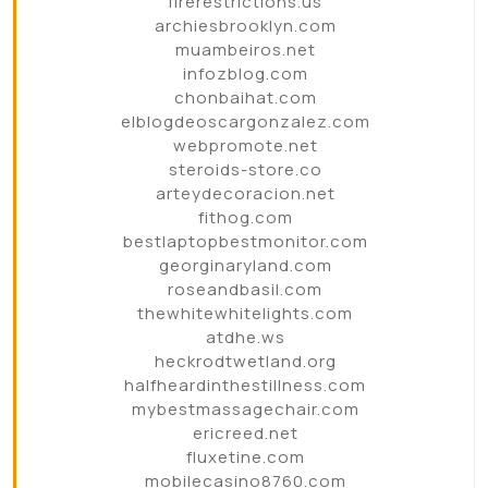
firerestrictions.us
archiesbrooklyn.com
muambeiros.net
infozblog.com
chonbaihat.com
elblogdeoscargonzalez.com
webpromote.net
steroids-store.co
arteydecoracion.net
fithog.com
bestlaptopbestmonitor.com
georginaryland.com
roseandbasil.com
thewhitewhitelights.com
atdhe.ws
heckrodtwetland.org
halfheardinthestillness.com
mybestmassagechair.com
ericreed.net
fluxetine.com
mobilecasino8760.com