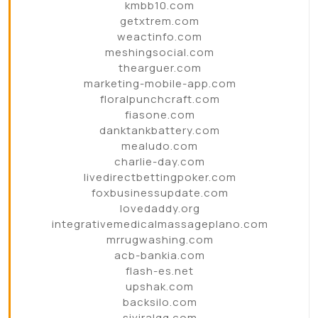
kmbb10.com
getxtrem.com
weactinfo.com
meshingsocial.com
thearguer.com
marketing-mobile-app.com
floralpunchcraft.com
fiasone.com
danktankbattery.com
mealudo.com
charlie-day.com
livedirectbettingpoker.com
foxbusinessupdate.com
lovedaddy.org
integrativemedicalmassageplano.com
mrrugwashing.com
acb-bankia.com
flash-es.net
upshak.com
backsilo.com
siviralqq.com