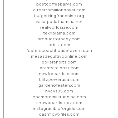
postcoffeebarva.com
elteatromilliondollar.com
burgerkingfranchise.org
vallarpadathamma.net
realworldsize.com
teknolama.com
productforbaby.com
orb-z.com
fosterscoachhousetavern.com
mesasdecultivoonline.com
boilersnbits.com
latestviralpost.com
newfreearticle.com
blitzpowerusa.com
gardenofeaten.com
hycys05.com
onemoremilerunning.com
snowboardsteez.com
instagrambioforgirls.com
cashflowxfiles.com