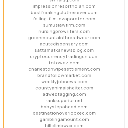
impressionresorthoian.com
bestfreakingclothesever.com
falling-film-evaporator.com
sumuslawfirm.com
nursingprowriters.com
greenmountainthreadwear.com
acutedispensary.com
sattamatkanewsblog.com
cryptocurrencytradingcn.com
totowaz.com
charlestonwipesettlement.com
brandfollowmarket.com
weeklyjobnews.com
countyanimalshelter.com
adwebtagging.com
ranksuperior.net
babystepahead.com
destinationoverlooked.com
gamblingamount.com
hillclimbwax.com