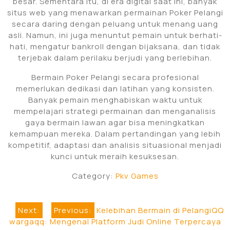
besar. Sementara itu, di era digital saat ini, banyak
situs web yang menawarkan permainan Poker Pelangi
secara daring dengan peluang untuk menang uang
asli. Namun, ini juga menuntut pemain untuk berhati-
hati, mengatur bankroll dengan bijaksana, dan tidak
terjebak dalam perilaku berjudi yang berlebihan.
Bermain Poker Pelangi secara profesional
memerlukan dedikasi dan latihan yang konsisten.
Banyak pemain menghabiskan waktu untuk
mempelajari strategi permainan dan menganalisis
gaya bermain lawan agar bisa meningkatkan
kemampuan mereka. Dalam pertandingan yang lebih
kompetitif, adaptasi dan analisis situasional menjadi
kunci untuk meraih kesuksesan.
Category:
Pkv Games
Post
Next:
Previous:
Kelebihan Bermain di PelangiQQ
wargaqq: Mengenal Platform Judi Online Terpercaya
navigation