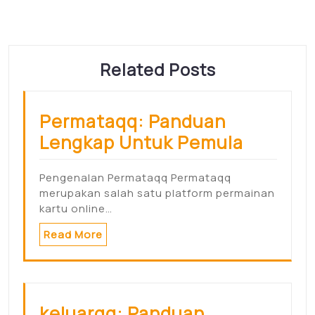
Related Posts
Permataqq: Panduan
Lengkap Untuk Pemula
Pengenalan Permataqq Permataqq
merupakan salah satu platform permainan
kartu online…
Read More
keluarqq: Panduan