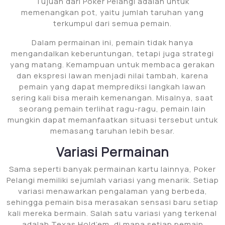
Tujuan dari Poker Pelangi adalah untuk
memenangkan pot, yaitu jumlah taruhan yang
terkumpul dari semua pemain.
Dalam permainan ini, pemain tidak hanya
mengandalkan keberuntungan, tetapi juga strategi
yang matang. Kemampuan untuk membaca gerakan
dan ekspresi lawan menjadi nilai tambah, karena
pemain yang dapat memprediksi langkah lawan
sering kali bisa meraih kemenangan. Misalnya, saat
seorang pemain terlihat ragu-ragu, pemain lain
mungkin dapat memanfaatkan situasi tersebut untuk
memasang taruhan lebih besar.
Variasi Permainan
Sama seperti banyak permainan kartu lainnya, Poker
Pelangi memiliki sejumlah variasi yang menarik. Setiap
variasi menawarkan pengalaman yang berbeda,
sehingga pemain bisa merasakan sensasi baru setiap
kali mereka bermain. Salah satu variasi yang terkenal
adalah Texas Hold’em, di mana setiap pemain