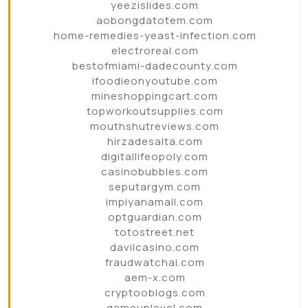
yeezislides.com
aobongdatotem.com
home-remedies-yeast-infection.com
electroreal.com
bestofmiami-dadecounty.com
ifoodieonyoutube.com
mineshoppingcart.com
topworkoutsupplies.com
mouthshutreviews.com
hirzadesalta.com
digitallifeopoly.com
casinobubbles.com
seputargym.com
impiyanamall.com
optguardian.com
totostreet.net
davilcasino.com
fraudwatchai.com
aem-x.com
cryptooblogs.com
gameuplevel.com