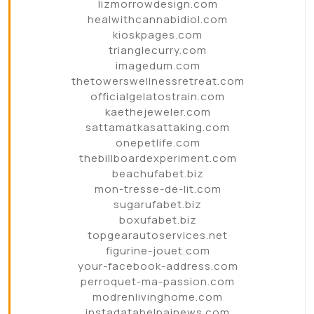
lizmorrowdesign.com
healwithcannabidiol.com
kioskpages.com
trianglecurry.com
imagedum.com
thetowerswellnessretreat.com
officialgelatostrain.com
kaethejeweler.com
sattamatkasattaking.com
onepetlife.com
thebillboardexperiment.com
beachufabet.biz
mon-tresse-de-lit.com
sugarufabet.biz
boxufabet.biz
topgearautoservices.net
figurine-jouet.com
your-facebook-address.com
perroquet-ma-passion.com
modrenlivinghome.com
instadatahelpainews.com