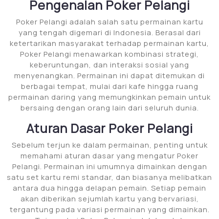
Pengenalan Poker Pelangi
Poker Pelangi adalah salah satu permainan kartu
yang tengah digemari di Indonesia. Berasal dari
ketertarikan masyarakat terhadap permainan kartu,
Poker Pelangi menawarkan kombinasi strategi,
keberuntungan, dan interaksi sosial yang
menyenangkan. Permainan ini dapat ditemukan di
berbagai tempat, mulai dari kafe hingga ruang
permainan daring yang memungkinkan pemain untuk
bersaing dengan orang lain dari seluruh dunia.
Aturan Dasar Poker Pelangi
Sebelum terjun ke dalam permainan, penting untuk
memahami aturan dasar yang mengatur Poker
Pelangi. Permainan ini umumnya dimainkan dengan
satu set kartu remi standar, dan biasanya melibatkan
antara dua hingga delapan pemain. Setiap pemain
akan diberikan sejumlah kartu yang bervariasi,
tergantung pada variasi permainan yang dimainkan.