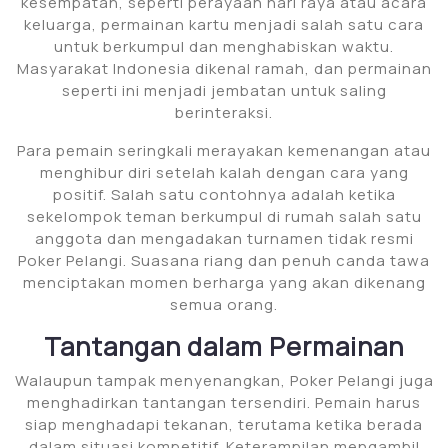
kesempatan, seperti perayaan hari raya atau acara
keluarga, permainan kartu menjadi salah satu cara
untuk berkumpul dan menghabiskan waktu.
Masyarakat Indonesia dikenal ramah, dan permainan
seperti ini menjadi jembatan untuk saling
berinteraksi.
Para pemain seringkali merayakan kemenangan atau
menghibur diri setelah kalah dengan cara yang
positif. Salah satu contohnya adalah ketika
sekelompok teman berkumpul di rumah salah satu
anggota dan mengadakan turnamen tidak resmi
Poker Pelangi. Suasana riang dan penuh canda tawa
menciptakan momen berharga yang akan dikenang
semua orang.
Tantangan dalam Permainan
Walaupun tampak menyenangkan, Poker Pelangi juga
menghadirkan tantangan tersendiri. Pemain harus
siap menghadapi tekanan, terutama ketika berada
dalam situasi kompetitif. Keterampilan mengambil