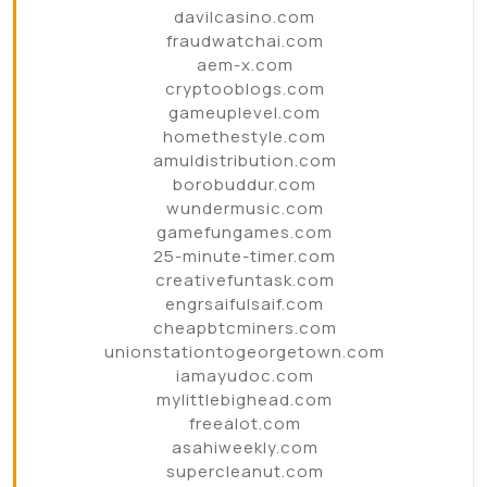
davilcasino.com
fraudwatchai.com
aem-x.com
cryptooblogs.com
gameuplevel.com
homethestyle.com
amuldistribution.com
borobuddur.com
wundermusic.com
gamefungames.com
25-minute-timer.com
creativefuntask.com
engrsaifulsaif.com
cheapbtcminers.com
unionstationtogeorgetown.com
iamayudoc.com
mylittlebighead.com
freealot.com
asahiweekly.com
supercleanut.com