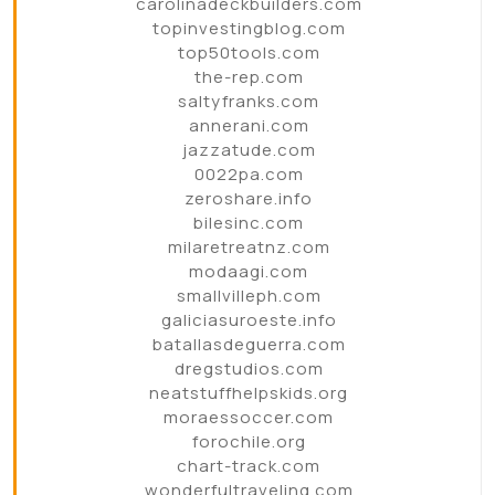
carolinadeckbuilders.com
topinvestingblog.com
top50tools.com
the-rep.com
saltyfranks.com
annerani.com
jazzatude.com
0022pa.com
zeroshare.info
bilesinc.com
milaretreatnz.com
modaagi.com
smallvilleph.com
galiciasuroeste.info
batallasdeguerra.com
dregstudios.com
neatstuffhelpskids.org
moraessoccer.com
forochile.org
chart-track.com
wonderfultraveling.com