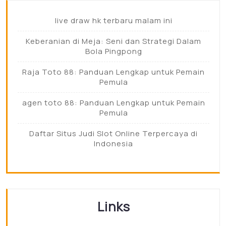
live draw hk terbaru malam ini
Keberanian di Meja: Seni dan Strategi Dalam
Bola Pingpong
Raja Toto 88: Panduan Lengkap untuk Pemain
Pemula
agen toto 88: Panduan Lengkap untuk Pemain
Pemula
Daftar Situs Judi Slot Online Terpercaya di
Indonesia
Links