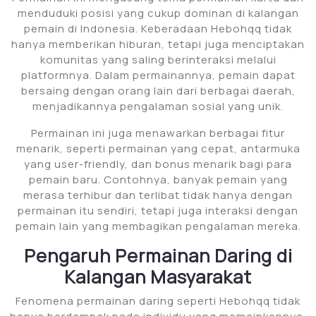
menduduki posisi yang cukup dominan di kalangan
pemain di Indonesia. Keberadaan Hebohqq tidak
hanya memberikan hiburan, tetapi juga menciptakan
komunitas yang saling berinteraksi melalui
platformnya. Dalam permainannya, pemain dapat
bersaing dengan orang lain dari berbagai daerah,
menjadikannya pengalaman sosial yang unik.
Permainan ini juga menawarkan berbagai fitur
menarik, seperti permainan yang cepat, antarmuka
yang user-friendly, dan bonus menarik bagi para
pemain baru. Contohnya, banyak pemain yang
merasa terhibur dan terlibat tidak hanya dengan
permainan itu sendiri, tetapi juga interaksi dengan
pemain lain yang membagikan pengalaman mereka.
Pengaruh Permainan Daring di
Kalangan Masyarakat
Fenomena permainan daring seperti Hebohqq tidak