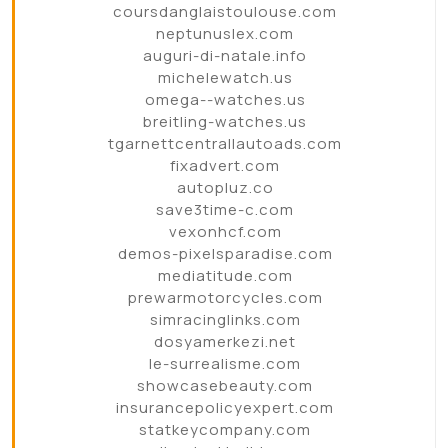
coursdanglaistoulouse.com
neptunuslex.com
auguri-di-natale.info
michelewatch.us
omega--watches.us
breitling-watches.us
tgarnettcentrallautoads.com
fixadvert.com
autopluz.co
save3time-c.com
vexonhcf.com
demos-pixelsparadise.com
mediatitude.com
prewarmotorcycles.com
simracinglinks.com
dosyamerkezi.net
le-surrealisme.com
showcasebeauty.com
insurancepolicyexpert.com
statkeycompany.com