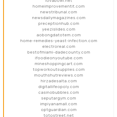
lovabowl.net
homeimprovementit.com
newstribunal.com
newsdailymagazines.com
preceptionhub.com
yeezislides.com
aobongdatotem.com
home-remedies-yeast-infection.com
electroreal.com
bestofmiami-dadecounty.com
ifoodieonyoutube.com
mineshoppingcart.com
topworkoutsupplies.com
mouthshutreviews.com
hirzadesalta.com
digitallifeopoly.com
casinobubbles.com
seputargym.com
impiyanamall.com
optguardian.com
totostreet.net