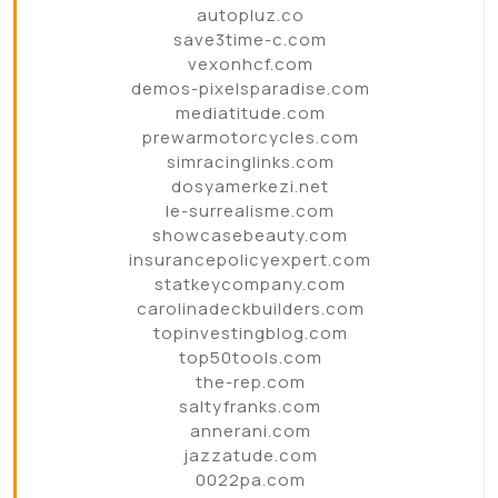
autopluz.co
save3time-c.com
vexonhcf.com
demos-pixelsparadise.com
mediatitude.com
prewarmotorcycles.com
simracinglinks.com
dosyamerkezi.net
le-surrealisme.com
showcasebeauty.com
insurancepolicyexpert.com
statkeycompany.com
carolinadeckbuilders.com
topinvestingblog.com
top50tools.com
the-rep.com
saltyfranks.com
annerani.com
jazzatude.com
0022pa.com