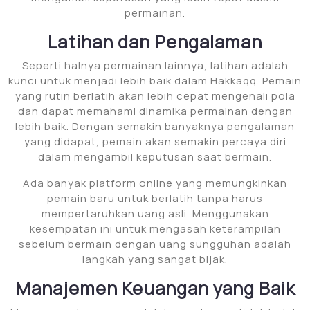
permainan.
Latihan dan Pengalaman
Seperti halnya permainan lainnya, latihan adalah
kunci untuk menjadi lebih baik dalam Hakkaqq. Pemain
yang rutin berlatih akan lebih cepat mengenali pola
dan dapat memahami dinamika permainan dengan
lebih baik. Dengan semakin banyaknya pengalaman
yang didapat, pemain akan semakin percaya diri
dalam mengambil keputusan saat bermain.
Ada banyak platform online yang memungkinkan
pemain baru untuk berlatih tanpa harus
mempertaruhkan uang asli. Menggunakan
kesempatan ini untuk mengasah keterampilan
sebelum bermain dengan uang sungguhan adalah
langkah yang sangat bijak.
Manajemen Keuangan yang Baik