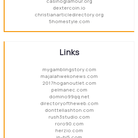
casinoglamour.org
dextercoin.io
christianarticledirectory.org
5homestyle.com
Links
mygamblingstory.com
majalahwekonews.com
2017hoganoutlet.com
pelmanec.com
domino99qq.net
directoryoftheweb.com
donttellashton.com
rush3studio.com
roro90.com
herzio.com
in-hi5.com