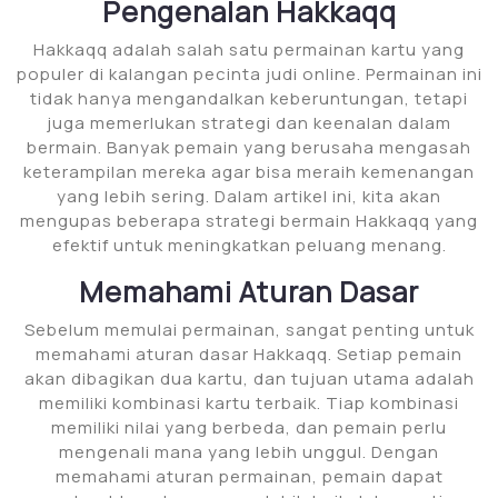
Pengenalan Hakkaqq
Hakkaqq adalah salah satu permainan kartu yang
populer di kalangan pecinta judi online. Permainan ini
tidak hanya mengandalkan keberuntungan, tetapi
juga memerlukan strategi dan keenalan dalam
bermain. Banyak pemain yang berusaha mengasah
keterampilan mereka agar bisa meraih kemenangan
yang lebih sering. Dalam artikel ini, kita akan
mengupas beberapa strategi bermain Hakkaqq yang
efektif untuk meningkatkan peluang menang.
Memahami Aturan Dasar
Sebelum memulai permainan, sangat penting untuk
memahami aturan dasar Hakkaqq. Setiap pemain
akan dibagikan dua kartu, dan tujuan utama adalah
memiliki kombinasi kartu terbaik. Tiap kombinasi
memiliki nilai yang berbeda, dan pemain perlu
mengenali mana yang lebih unggul. Dengan
memahami aturan permainan, pemain dapat