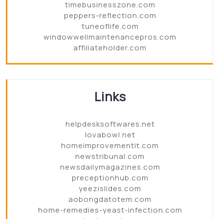
timebusinesszone.com
peppers-reflection.com
tuneoflife.com
windowwellmaintenancepros.com
affiliateholder.com
Links
helpdesksoftwares.net
lovabowl.net
homeimprovementit.com
newstribunal.com
newsdailymagazines.com
preceptionhub.com
yeezislides.com
aobongdatotem.com
home-remedies-yeast-infection.com