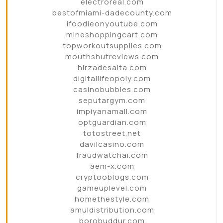
electroreal.com
bestofmiami-dadecounty.com
ifoodieonyoutube.com
mineshoppingcart.com
topworkoutsupplies.com
mouthshutreviews.com
hirzadesalta.com
digitallifeopoly.com
casinobubbles.com
seputargym.com
impiyanamall.com
optguardian.com
totostreet.net
davilcasino.com
fraudwatchai.com
aem-x.com
cryptooblogs.com
gameuplevel.com
homethestyle.com
amuldistribution.com
borobuddur.com