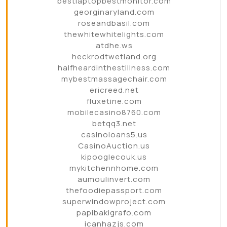
bestlaptopbestmonitor.com
georginaryland.com
roseandbasil.com
thewhitewhitelights.com
atdhe.ws
heckrodtwetland.org
halfheardinthestillness.com
mybestmassagechair.com
ericreed.net
fluxetine.com
mobilecasino8760.com
betqq3.net
casinoloans5.us
CasinoAuction.us
kipooglecouk.us
mykitchennhome.com
aumoulinvert.com
thefoodiepassport.com
superwindowproject.com
papibakigrafo.com
icanhazjs.com