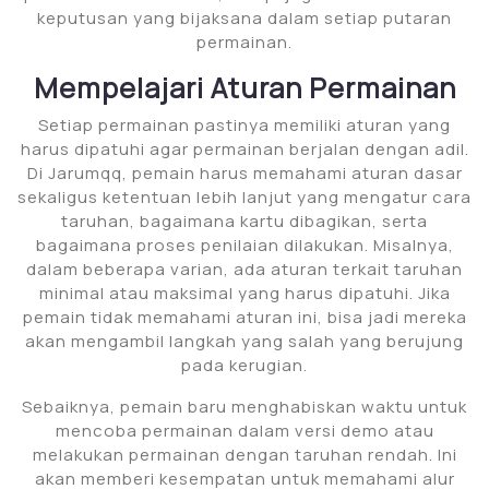
keputusan yang bijaksana dalam setiap putaran
permainan.
Mempelajari Aturan Permainan
Setiap permainan pastinya memiliki aturan yang
harus dipatuhi agar permainan berjalan dengan adil.
Di Jarumqq, pemain harus memahami aturan dasar
sekaligus ketentuan lebih lanjut yang mengatur cara
taruhan, bagaimana kartu dibagikan, serta
bagaimana proses penilaian dilakukan. Misalnya,
dalam beberapa varian, ada aturan terkait taruhan
minimal atau maksimal yang harus dipatuhi. Jika
pemain tidak memahami aturan ini, bisa jadi mereka
akan mengambil langkah yang salah yang berujung
pada kerugian.
Sebaiknya, pemain baru menghabiskan waktu untuk
mencoba permainan dalam versi demo atau
melakukan permainan dengan taruhan rendah. Ini
akan memberi kesempatan untuk memahami alur