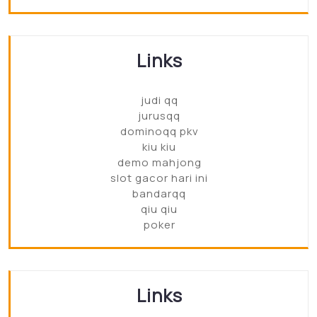
Links
judi qq
jurusqq
dominoqq pkv
kiu kiu
demo mahjong
slot gacor hari ini
bandarqq
qiu qiu
poker
Links