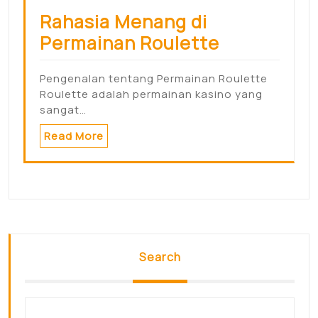
Rahasia Menang di
Permainan Roulette
Pengenalan tentang Permainan Roulette
Roulette adalah permainan kasino yang
sangat…
Read More
Search