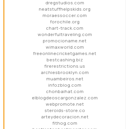
dregstudios.com
neatstuffhelpskids.org
moraessoccer.com
forochile.org
chart-track.com
wonderfultraveling.com
promocioname.net
wimaxworld.com
freeonlinecricketgames.net
bestcashing.biz
firerestrictions.us
archiesbrooklyn.com
muambeiros.net
infozblog.com
chonbaihat.com
elblogdeoscargonzalez.com
webpromote.net
steroids-store.co
arteydecoracion.net
fithog.com