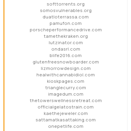
softtorrents.org
somosvulnerables.org
duatloterrassa.com
pamufon.com
porscheperformancedrive.com
tamethekraken.org
lutzinator.com
ondasrl.com
blife2016.com
glutenfreesnowboarder.com
lizmorrowdesign.com
healwithcannabidiol.com
kioskpages.com
trianglecurry.com
imagedum.com
thetowerswellnessretreat.com
officialgelatostrain.com
kaethejeweler.com
sattamatkasattaking.com
onepetlife.com