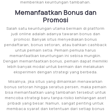
memberikan keuntungan tambahan.
Memanfaatkan Bonus dan
Promosi
Salah satu keuntungan utama bermain di platform
judi online adalah adanya tawaran bonus dan
promosi. Banyak situs menyediakan bonus
pendaftaran, bonus setoran, atau bahkan cashback
untuk pemain setia. Pemain pemula harus
memanfaatkan keuntungan ini sebisa mungkin.
Dengan memanfaatkan bonus, pemain dapat memiliki
lebih banyak modal untuk bermain dan melakukan
eksperimen dengan strategi yang berbeda.
Misalnya, jika situs yang dimainkan menawarkan
bonus setoran hingga seratus persen, maka pemain
bisa memanfaatkan uang tambahan tersebut untuk
mencoba strategi baru tanpa risiko kehilangan aset
pribadi yang besar. Namun, sangat penting untuk
membaca syarat dan ketentuan dari setiap bonus