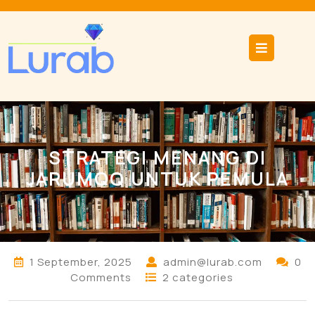
Skip
to
content
Ope
But
STRATEGI MENANG DI
JARUMQQ UNTUK PEMULA
1 September, 2025
admin@lurab.com
0
Comments
2 categories