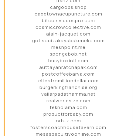
itsriz.com
cargoods.shop
capetownacupuncture.com
bitcoinvideospro.com
cosmiccrowcollective.com
alain-jacquet.com
gotisouizakayabakeneko.com
meshpoint.me
spongebob.net
busyboxintl.com
auttayanratchapak.com
postcoffeebarva.com
elteatromilliondollar.com
burgerkingfranchise.org
vallarpadathamma.net
realworldsize.com
teknolama.com
productforbaby.com
orb-z.com
fosterscoachhousetavern.com
mesasdecultivoonline.com