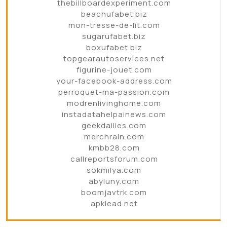
thebillboardexperiment.com
beachufabet.biz
mon-tresse-de-lit.com
sugarufabet.biz
boxufabet.biz
topgearautoservices.net
figurine-jouet.com
your-facebook-address.com
perroquet-ma-passion.com
modrenlivinghome.com
instadatahelpainews.com
geekdailies.com
merchrain.com
kmbb28.com
callreportsforum.com
sokmilya.com
abyluny.com
boomjavtrk.com
apklead.net