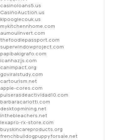
casinoloans5.us
CasinoAuction.us
kipooglecouk.us
mykitchennhome.com
aumoulinvert.com
thefoodiepassport.com
superwindowproject.com
papibakigrafo.com
icanhazjs.com
canimpact.org
goviralstudy.com
cartourism.net
apple-cores.com
pulserasdeactividad10.com
barbaracarlotti.com
desktopmining.net
inthebleachers.net
lexapro-rx-store.com
buyskincareproducts.org
frenchbulldogpuppyforsale.net