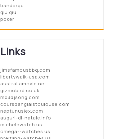
bandarqq
qiu qiu
poker
Links
jimsfamousbbq.com
libertywalk-usa.com
australiamovie.net
gizmobird.co.uk
mp3djsong.com
coursdanglaistoulouse.com
neptunuslex.com
auguri-di-natale.info
michelewatch.us
omega--watches.us
breitling-watches.us