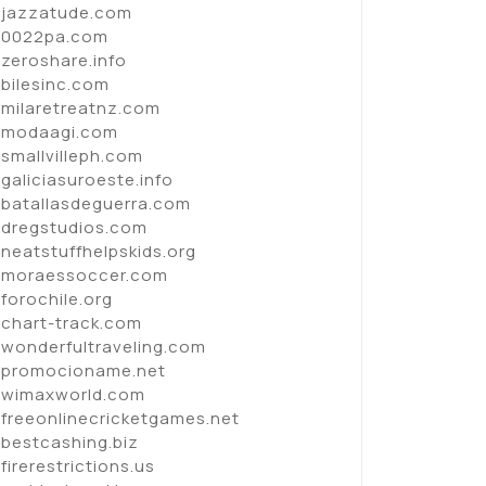
jazzatude.com
0022pa.com
zeroshare.info
bilesinc.com
milaretreatnz.com
modaagi.com
smallvilleph.com
galiciasuroeste.info
batallasdeguerra.com
dregstudios.com
neatstuffhelpskids.org
moraessoccer.com
forochile.org
chart-track.com
wonderfultraveling.com
promocioname.net
wimaxworld.com
freeonlinecricketgames.net
bestcashing.biz
firerestrictions.us