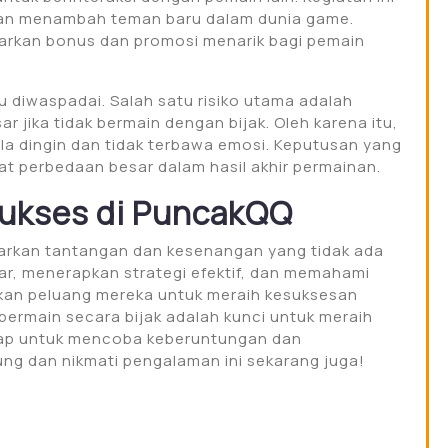
dan menambah teman baru dalam dunia game.
awarkan bonus dan promosi menarik bagi pemain
u diwaspadai. Salah satu risiko utama adalah
r jika tidak bermain dengan bijak. Oleh karena itu,
la dingin dan tidak terbawa emosi. Keputusan yang
t perbedaan besar dalam hasil akhir permainan.
ukses di PuncakQQ
rkan tantangan dan kesenangan yang tidak ada
ar, menerapkan strategi efektif, dan memahami
kan peluang mereka untuk meraih kesuksesan
 bermain secara bijak adalah kunci untuk meraih
Siap untuk mencoba keberuntungan dan
ng dan nikmati pengalaman ini sekarang juga!