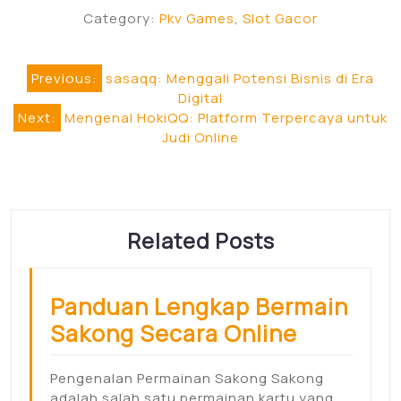
Category:
Pkv Games
,
Slot Gacor
Post
Previous:
sasaqq: Menggali Potensi Bisnis di Era
Digital
navigation
Next:
Mengenal HokiQQ: Platform Terpercaya untuk
Judi Online
Related Posts
Panduan Lengkap Bermain
Sakong Secara Online
Pengenalan Permainan Sakong Sakong
adalah salah satu permainan kartu yang…