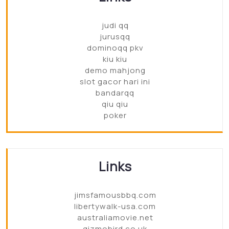
judi qq
jurusqq
dominoqq pkv
kiu kiu
demo mahjong
slot gacor hari ini
bandarqq
qiu qiu
poker
Links
jimsfamousbbq.com
libertywalk-usa.com
australiamovie.net
gizmobird.co.uk