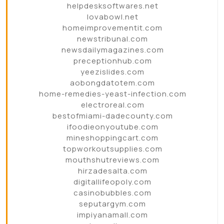
helpdesksoftwares.net
lovabowl.net
homeimprovementit.com
newstribunal.com
newsdailymagazines.com
preceptionhub.com
yeezislides.com
aobongdatotem.com
home-remedies-yeast-infection.com
electroreal.com
bestofmiami-dadecounty.com
ifoodieonyoutube.com
mineshoppingcart.com
topworkoutsupplies.com
mouthshutreviews.com
hirzadesalta.com
digitallifeopoly.com
casinobubbles.com
seputargym.com
impiyanamall.com