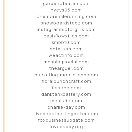
gardenofeaten.com
hycys05.com
onemoremilerunning.com
snowboardsteez.com
instagrambioforgirls.com
cashflowxfiles.com
kmbb10.com
getxtrem.com
weactinfo.com
meshingsocial.com
thearguer.com
marketing-mobile-app.com
floralpunchcraft.com
fiasone.com
danktankbattery.com
mealudo.com
charlie-day.com
livedirectbettingpoker.com
foxbusinessupdate.com
lovedaddy.org