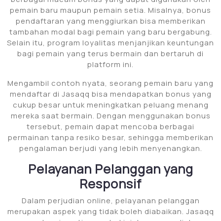
pemain baru maupun pemain setia. Misalnya, bonus
pendaftaran yang menggiurkan bisa memberikan
tambahan modal bagi pemain yang baru bergabung.
Selain itu, program loyalitas menjanjikan keuntungan
bagi pemain yang terus bermain dan bertaruh di
platform ini.
Mengambil contoh nyata, seorang pemain baru yang
mendaftar di Jasaqq bisa mendapatkan bonus yang
cukup besar untuk meningkatkan peluang menang
mereka saat bermain. Dengan menggunakan bonus
tersebut, pemain dapat mencoba berbagai
permainan tanpa resiko besar, sehingga memberikan
pengalaman berjudi yang lebih menyenangkan.
Pelayanan Pelanggan yang
Responsif
Dalam perjudian online, pelayanan pelanggan
merupakan aspek yang tidak boleh diabaikan. Jasaqq