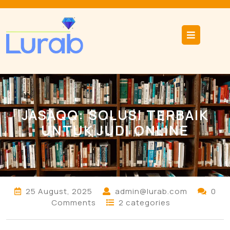
Skip
to
content
Ope
But
JASAQQ: SOLUSI TERBAIK
UNTUK JUDI ONLINE
25 August, 2025
admin@lurab.com
0
Comments
2 categories