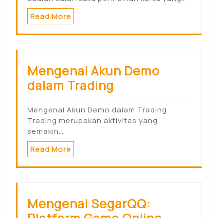
Read More
Mengenal Akun Demo
dalam Trading
Mengenal Akun Demo dalam Trading
Trading merupakan aktivitas yang
semakin…
Read More
Mengenal SegarQQ: