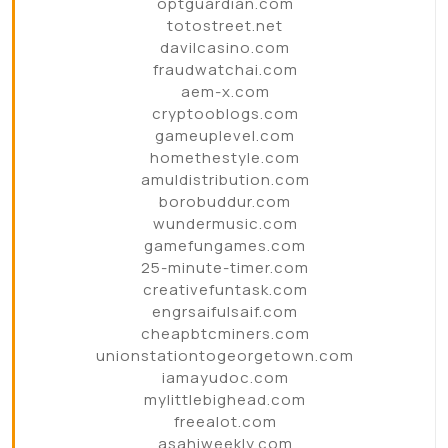
optguardian.com
totostreet.net
davilcasino.com
fraudwatchai.com
aem-x.com
cryptooblogs.com
gameuplevel.com
homethestyle.com
amuldistribution.com
borobuddur.com
wundermusic.com
gamefungames.com
25-minute-timer.com
creativefuntask.com
engrsaifulsaif.com
cheapbtcminers.com
unionstationtogeorgetown.com
iamayudoc.com
mylittlebighead.com
freealot.com
asahiweekly.com