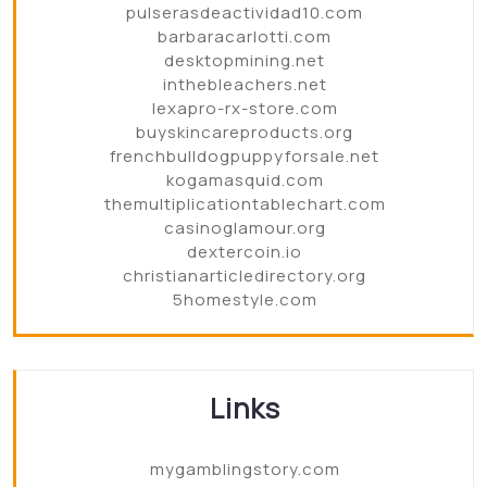
pulserasdeactividad10.com
barbaracarlotti.com
desktopmining.net
inthebleachers.net
lexapro-rx-store.com
buyskincareproducts.org
frenchbulldogpuppyforsale.net
kogamasquid.com
themultiplicationtablechart.com
casinoglamour.org
dextercoin.io
christianarticledirectory.org
5homestyle.com
Links
mygamblingstory.com