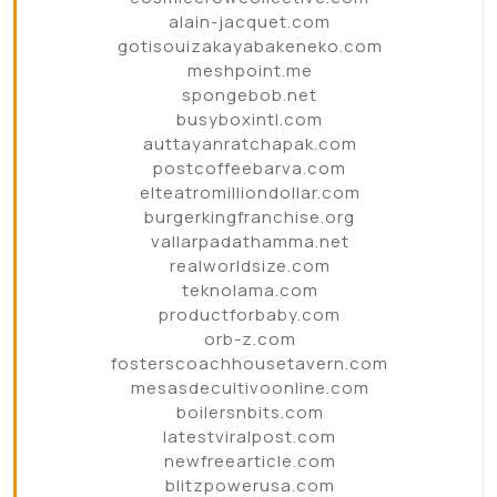
alain-jacquet.com
gotisouizakayabakeneko.com
meshpoint.me
spongebob.net
busyboxintl.com
auttayanratchapak.com
postcoffeebarva.com
elteatromilliondollar.com
burgerkingfranchise.org
vallarpadathamma.net
realworldsize.com
teknolama.com
productforbaby.com
orb-z.com
fosterscoachhousetavern.com
mesasdecultivoonline.com
boilersnbits.com
latestviralpost.com
newfreearticle.com
blitzpowerusa.com