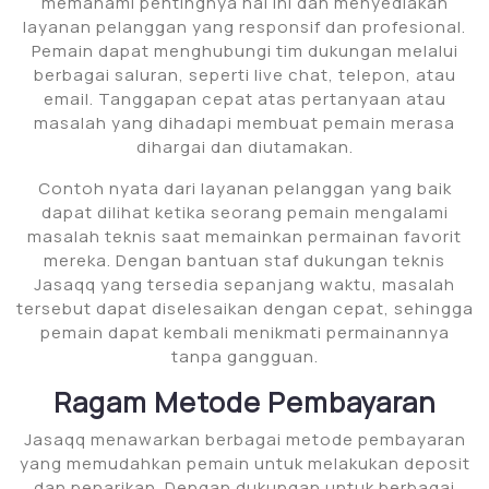
memahami pentingnya hal ini dan menyediakan
layanan pelanggan yang responsif dan profesional.
Pemain dapat menghubungi tim dukungan melalui
berbagai saluran, seperti live chat, telepon, atau
email. Tanggapan cepat atas pertanyaan atau
masalah yang dihadapi membuat pemain merasa
dihargai dan diutamakan.
Contoh nyata dari layanan pelanggan yang baik
dapat dilihat ketika seorang pemain mengalami
masalah teknis saat memainkan permainan favorit
mereka. Dengan bantuan staf dukungan teknis
Jasaqq yang tersedia sepanjang waktu, masalah
tersebut dapat diselesaikan dengan cepat, sehingga
pemain dapat kembali menikmati permainannya
tanpa gangguan.
Ragam Metode Pembayaran
Jasaqq menawarkan berbagai metode pembayaran
yang memudahkan pemain untuk melakukan deposit
dan penarikan. Dengan dukungan untuk berbagai