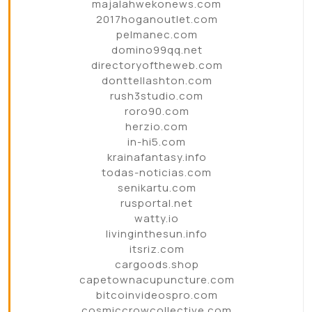
majalahwekonews.com
2017hoganoutlet.com
pelmanec.com
domino99qq.net
directoryoftheweb.com
donttellashton.com
rush3studio.com
roro90.com
herzio.com
in-hi5.com
krainafantasy.info
todas-noticias.com
senikartu.com
rusportal.net
watty.io
livinginthesun.info
itsriz.com
cargoods.shop
capetownacupuncture.com
bitcoinvideospro.com
cosmiccrowcollective.com