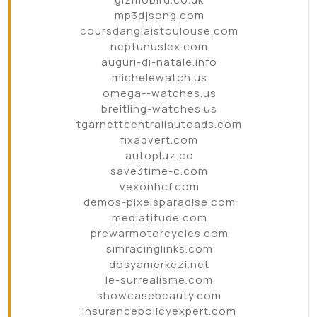
mp3djsong.com
coursdanglaistoulouse.com
neptunuslex.com
auguri-di-natale.info
michelewatch.us
omega--watches.us
breitling-watches.us
tgarnettcentrallautoads.com
fixadvert.com
autopluz.co
save3time-c.com
vexonhcf.com
demos-pixelsparadise.com
mediatitude.com
prewarmotorcycles.com
simracinglinks.com
dosyamerkezi.net
le-surrealisme.com
showcasebeauty.com
insurancepolicyexpert.com