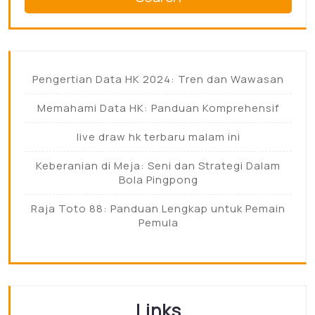
Pengertian Data HK 2024: Tren dan Wawasan
Memahami Data HK: Panduan Komprehensif
live draw hk terbaru malam ini
Keberanian di Meja: Seni dan Strategi Dalam
Bola Pingpong
Raja Toto 88: Panduan Lengkap untuk Pemain
Pemula
Links