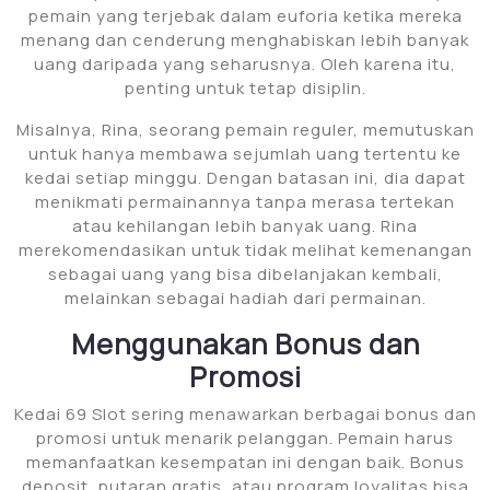
pemain yang terjebak dalam euforia ketika mereka
menang dan cenderung menghabiskan lebih banyak
uang daripada yang seharusnya. Oleh karena itu,
penting untuk tetap disiplin.
Misalnya, Rina, seorang pemain reguler, memutuskan
untuk hanya membawa sejumlah uang tertentu ke
kedai setiap minggu. Dengan batasan ini, dia dapat
menikmati permainannya tanpa merasa tertekan
atau kehilangan lebih banyak uang. Rina
merekomendasikan untuk tidak melihat kemenangan
sebagai uang yang bisa dibelanjakan kembali,
melainkan sebagai hadiah dari permainan.
Menggunakan Bonus dan
Promosi
Kedai 69 Slot sering menawarkan berbagai bonus dan
promosi untuk menarik pelanggan. Pemain harus
memanfaatkan kesempatan ini dengan baik. Bonus
deposit, putaran gratis, atau program loyalitas bisa