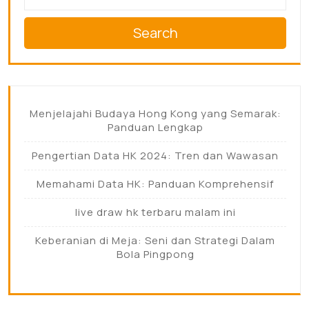
Search
Menjelajahi Budaya Hong Kong yang Semarak:
Panduan Lengkap
Pengertian Data HK 2024: Tren dan Wawasan
Memahami Data HK: Panduan Komprehensif
live draw hk terbaru malam ini
Keberanian di Meja: Seni dan Strategi Dalam
Bola Pingpong