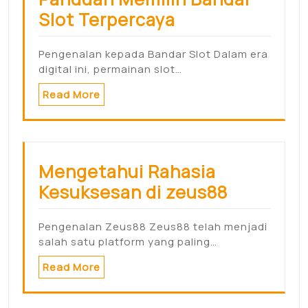
Slot Terpercaya
Pengenalan kepada Bandar Slot Dalam era
digital ini, permainan slot…
Read More
Mengetahui Rahasia
Kesuksesan di zeus88
Pengenalan Zeus88 Zeus88 telah menjadi
salah satu platform yang paling…
Read More