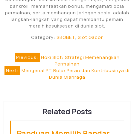
bankroll, memanfaatkan bonus, mengamati pola
permainan, serta membangun jaringan sosial adalah
langkah-langkah yang dapat membantu pemain
meraih kesuksesan di dunia slot.
Category:
SBOBET
,
Slot Gacor
Post
Previous:
Hoki Slot: Strategi Memenangkan
Permainan
navigation
Next:
Mengenal PT Bola: Peran dan Kontribusinya di
Dunia Olahraga
Related Posts
Panduan Memilih Bandar