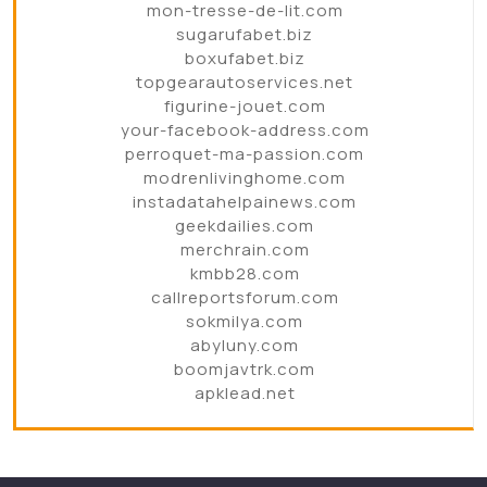
mon-tresse-de-lit.com
sugarufabet.biz
boxufabet.biz
topgearautoservices.net
figurine-jouet.com
your-facebook-address.com
perroquet-ma-passion.com
modrenlivinghome.com
instadatahelpainews.com
geekdailies.com
merchrain.com
kmbb28.com
callreportsforum.com
sokmilya.com
abyluny.com
boomjavtrk.com
apklead.net