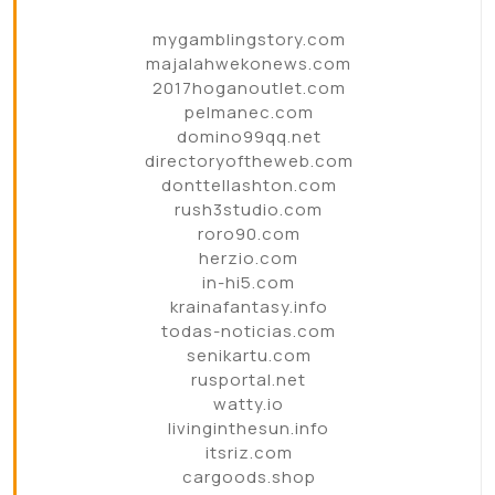
mygamblingstory.com
majalahwekonews.com
2017hoganoutlet.com
pelmanec.com
domino99qq.net
directoryoftheweb.com
donttellashton.com
rush3studio.com
roro90.com
herzio.com
in-hi5.com
krainafantasy.info
todas-noticias.com
senikartu.com
rusportal.net
watty.io
livinginthesun.info
itsriz.com
cargoods.shop