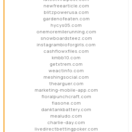
newfreearticle.com
blitzpowerusa.com
gardenofeaten.com
hycys05.com
onemoremilerunning.com
snowboardsteez.com
instagrambioforgirls.com
cashflowxfiles.com
kmbb10.com
getxtrem.com
weactinfo.com
meshingsocial.com
thearguer.com
marketing-mobile-app.com
floralpunchcraft.com
fiasone.com
danktankbattery.com
mealudo.com
charlie-day.com
livedirectbettingpoker.com