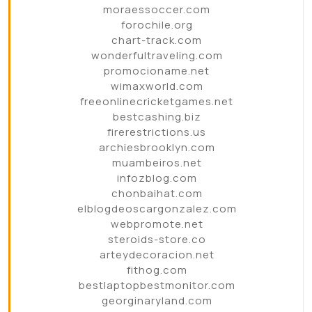
moraessoccer.com
forochile.org
chart-track.com
wonderfultraveling.com
promocioname.net
wimaxworld.com
freeonlinecricketgames.net
bestcashing.biz
firerestrictions.us
archiesbrooklyn.com
muambeiros.net
infozblog.com
chonbaihat.com
elblogdeoscargonzalez.com
webpromote.net
steroids-store.co
arteydecoracion.net
fithog.com
bestlaptopbestmonitor.com
georginaryland.com