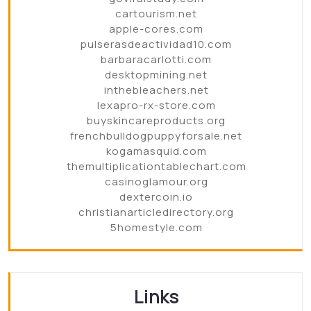
cartourism.net
apple-cores.com
pulserasdeactividad10.com
barbaracarlotti.com
desktopmining.net
inthebleachers.net
lexapro-rx-store.com
buyskincareproducts.org
frenchbulldogpuppyforsale.net
kogamasquid.com
themultiplicationtablechart.com
casinoglamour.org
dextercoin.io
christianarticledirectory.org
5homestyle.com
Links