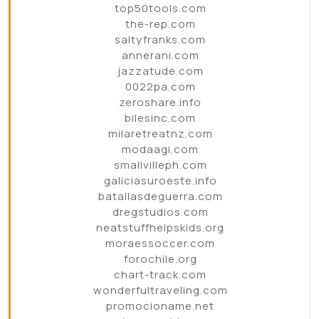
top50tools.com
the-rep.com
saltyfranks.com
annerani.com
jazzatude.com
0022pa.com
zeroshare.info
bilesinc.com
milaretreatnz.com
modaagi.com
smallvilleph.com
galiciasuroeste.info
batallasdeguerra.com
dregstudios.com
neatstuffhelpskids.org
moraessoccer.com
forochile.org
chart-track.com
wonderfultraveling.com
promocioname.net