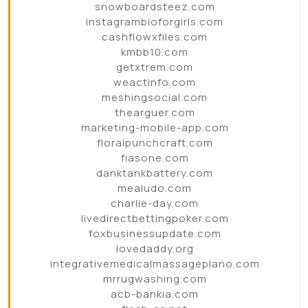
snowboardsteez.com
instagrambioforgirls.com
cashflowxfiles.com
kmbb10.com
getxtrem.com
weactinfo.com
meshingsocial.com
thearguer.com
marketing-mobile-app.com
floralpunchcraft.com
fiasone.com
danktankbattery.com
mealudo.com
charlie-day.com
livedirectbettingpoker.com
foxbusinessupdate.com
lovedaddy.org
integrativemedicalmassageplano.com
mrrugwashing.com
acb-bankia.com