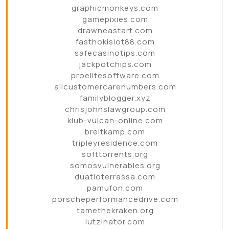
graphicmonkeys.com
gamepixies.com
drawneastart.com
fasthokislot88.com
safecasinotips.com
jackpotchips.com
proelitesoftware.com
allcustomercarenumbers.com
familyblogger.xyz
chrisjohnslawgroup.com
klub-vulcan-online.com
breitkamp.com
tripleyresidence.com
softtorrents.org
somosvulnerables.org
duatloterrassa.com
pamufon.com
porscheperformancedrive.com
tamethekraken.org
lutzinator.com