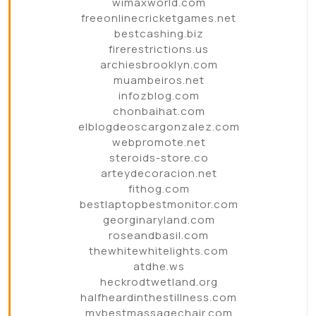
wimaxworld.com
freeonlinecricketgames.net
bestcashing.biz
firerestrictions.us
archiesbrooklyn.com
muambeiros.net
infozblog.com
chonbaihat.com
elblogdeoscargonzalez.com
webpromote.net
steroids-store.co
arteydecoracion.net
fithog.com
bestlaptopbestmonitor.com
georginaryland.com
roseandbasil.com
thewhitewhitelights.com
atdhe.ws
heckrodtwetland.org
halfheardinthestillness.com
mybestmassagechair.com