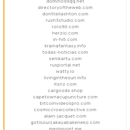
domino99qq.net
directoryoftheweb.com
donttellashton.com
rush3studio.com
roro90.com
herzio.com
in-hi5.com
krainafantasy.info
todas-noticias.com
senikartu.com
rusportal.net
watty.io
livinginthesun.info
itsriz.com
cargoods.shop
capetownacupuncture.com
bitcoinvideospro.com
cosmiccrowcollective.com
alain-jacquet.com
gotisouizakayabakeneko.com
meshpoint.me