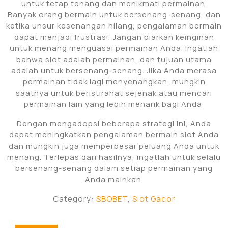
untuk tetap tenang dan menikmati permainan.
Banyak orang bermain untuk bersenang-senang, dan
ketika unsur kesenangan hilang, pengalaman bermain
dapat menjadi frustrasi. Jangan biarkan keinginan
untuk menang menguasai permainan Anda. Ingatlah
bahwa slot adalah permainan, dan tujuan utama
adalah untuk bersenang-senang. Jika Anda merasa
permainan tidak lagi menyenangkan, mungkin
saatnya untuk beristirahat sejenak atau mencari
permainan lain yang lebih menarik bagi Anda.
Dengan mengadopsi beberapa strategi ini, Anda
dapat meningkatkan pengalaman bermain slot Anda
dan mungkin juga memperbesar peluang Anda untuk
menang. Terlepas dari hasilnya, ingatlah untuk selalu
bersenang-senang dalam setiap permainan yang
Anda mainkan.
Category:
SBOBET
,
Slot Gacor