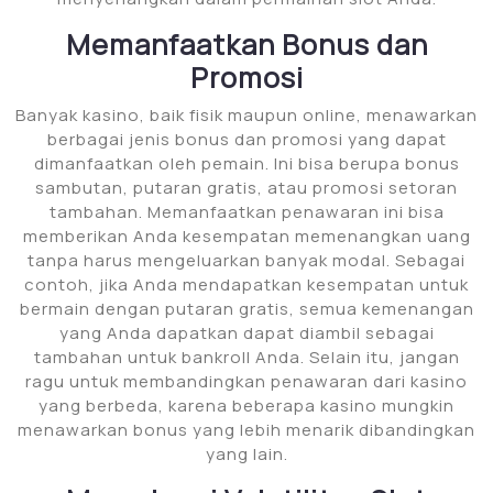
Memanfaatkan Bonus dan
Promosi
Banyak kasino, baik fisik maupun online, menawarkan
berbagai jenis bonus dan promosi yang dapat
dimanfaatkan oleh pemain. Ini bisa berupa bonus
sambutan, putaran gratis, atau promosi setoran
tambahan. Memanfaatkan penawaran ini bisa
memberikan Anda kesempatan memenangkan uang
tanpa harus mengeluarkan banyak modal. Sebagai
contoh, jika Anda mendapatkan kesempatan untuk
bermain dengan putaran gratis, semua kemenangan
yang Anda dapatkan dapat diambil sebagai
tambahan untuk bankroll Anda. Selain itu, jangan
ragu untuk membandingkan penawaran dari kasino
yang berbeda, karena beberapa kasino mungkin
menawarkan bonus yang lebih menarik dibandingkan
yang lain.