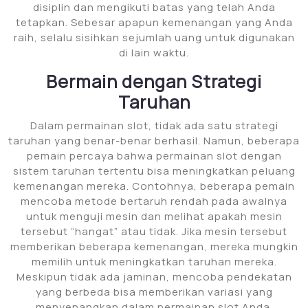
disiplin dan mengikuti batas yang telah Anda
tetapkan. Sebesar apapun kemenangan yang Anda
raih, selalu sisihkan sejumlah uang untuk digunakan
di lain waktu.
Bermain dengan Strategi
Taruhan
Dalam permainan slot, tidak ada satu strategi
taruhan yang benar-benar berhasil. Namun, beberapa
pemain percaya bahwa permainan slot dengan
sistem taruhan tertentu bisa meningkatkan peluang
kemenangan mereka. Contohnya, beberapa pemain
mencoba metode bertaruh rendah pada awalnya
untuk menguji mesin dan melihat apakah mesin
tersebut “hangat” atau tidak. Jika mesin tersebut
memberikan beberapa kemenangan, mereka mungkin
memilih untuk meningkatkan taruhan mereka.
Meskipun tidak ada jaminan, mencoba pendekatan
yang berbeda bisa memberikan variasi yang
menyenangkan dalam permainan slot Anda.