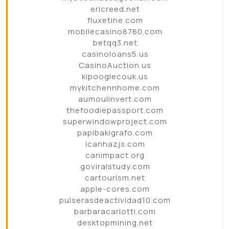
ericreed.net
fluxetine.com
mobilecasino8760.com
betqq3.net
casinoloans5.us
CasinoAuction.us
kipooglecouk.us
mykitchennhome.com
aumoulinvert.com
thefoodiepassport.com
superwindowproject.com
papibakigrafo.com
icanhazjs.com
canimpact.org
goviralstudy.com
cartourism.net
apple-cores.com
pulserasdeactividad10.com
barbaracarlotti.com
desktopmining.net