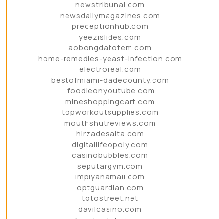
newstribunal.com
newsdailymagazines.com
preceptionhub.com
yeezislides.com
aobongdatotem.com
home-remedies-yeast-infection.com
electroreal.com
bestofmiami-dadecounty.com
ifoodieonyoutube.com
mineshoppingcart.com
topworkoutsupplies.com
mouthshutreviews.com
hirzadesalta.com
digitallifeopoly.com
casinobubbles.com
seputargym.com
impiyanamall.com
optguardian.com
totostreet.net
davilcasino.com