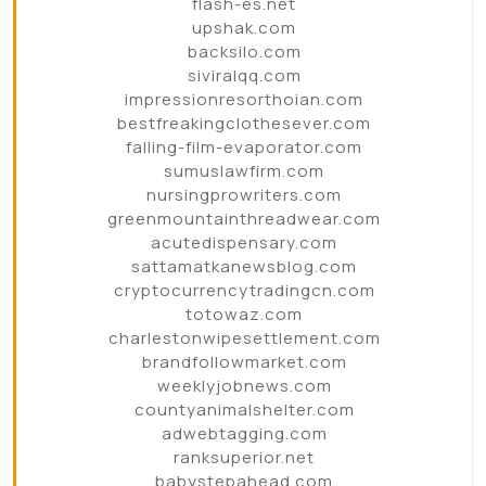
flash-es.net
upshak.com
backsilo.com
siviralqq.com
impressionresorthoian.com
bestfreakingclothesever.com
falling-film-evaporator.com
sumuslawfirm.com
nursingprowriters.com
greenmountainthreadwear.com
acutedispensary.com
sattamatkanewsblog.com
cryptocurrencytradingcn.com
totowaz.com
charlestonwipesettlement.com
brandfollowmarket.com
weeklyjobnews.com
countyanimalshelter.com
adwebtagging.com
ranksuperior.net
babystepahead.com