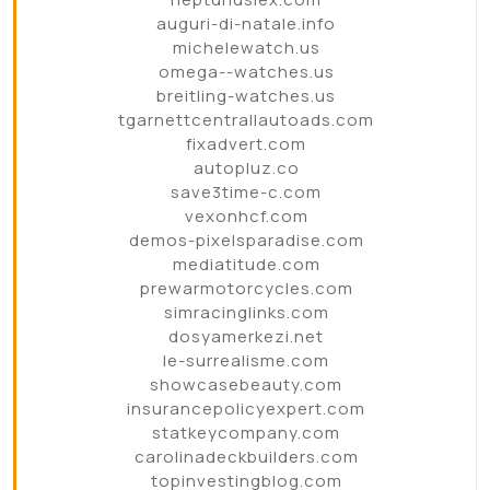
auguri-di-natale.info
michelewatch.us
omega--watches.us
breitling-watches.us
tgarnettcentrallautoads.com
fixadvert.com
autopluz.co
save3time-c.com
vexonhcf.com
demos-pixelsparadise.com
mediatitude.com
prewarmotorcycles.com
simracinglinks.com
dosyamerkezi.net
le-surrealisme.com
showcasebeauty.com
insurancepolicyexpert.com
statkeycompany.com
carolinadeckbuilders.com
topinvestingblog.com