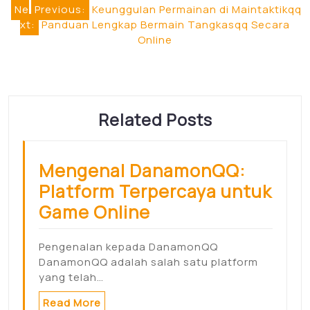
Post
Ne
Previous:
Keunggulan Permainan di Maintaktikqq
xt:
Panduan Lengkap Bermain Tangkasqq Secara
navigation
Online
Related Posts
Mengenal DanamonQQ:
Platform Terpercaya untuk
Game Online
Pengenalan kepada DanamonQQ
DanamonQQ adalah salah satu platform
yang telah…
Read More