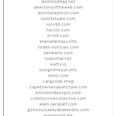
domino99qq.net
directoryoftheweb.com
donttellashton.com
rush3studio.com
roro90.com
herzio.com
in-hi5.com
krainafantasy.info
todas-noticias.com
senikartu.com
rusportal.net
watty.io
livinginthesun.info
itsriz.com
cargoods.shop
capetownacupuncture.com
bitcoinvideospro.com
cosmiccrowcollective.com
alain-jacquet.com
gotisouizakayabakeneko.com
meshpoint.me