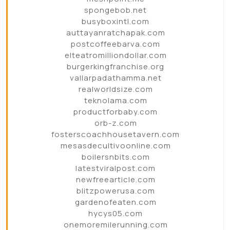
spongebob.net
busyboxintl.com
auttayanratchapak.com
postcoffeebarva.com
elteatromilliondollar.com
burgerkingfranchise.org
vallarpadathamma.net
realworldsize.com
teknolama.com
productforbaby.com
orb-z.com
fosterscoachhousetavern.com
mesasdecultivoonline.com
boilersnbits.com
latestviralpost.com
newfreearticle.com
blitzpowerusa.com
gardenofeaten.com
hycys05.com
onemoremilerunning.com