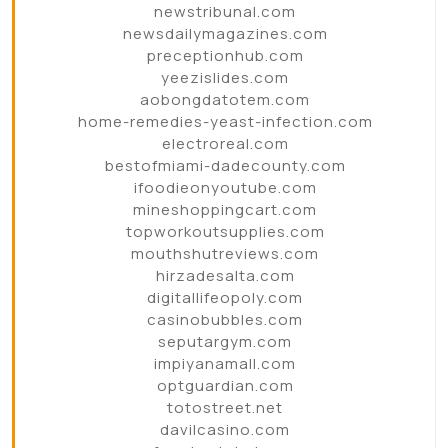
newstribunal.com
newsdailymagazines.com
preceptionhub.com
yeezislides.com
aobongdatotem.com
home-remedies-yeast-infection.com
electroreal.com
bestofmiami-dadecounty.com
ifoodieonyoutube.com
mineshoppingcart.com
topworkoutsupplies.com
mouthshutreviews.com
hirzadesalta.com
digitallifeopoly.com
casinobubbles.com
seputargym.com
impiyanamall.com
optguardian.com
totostreet.net
davilcasino.com