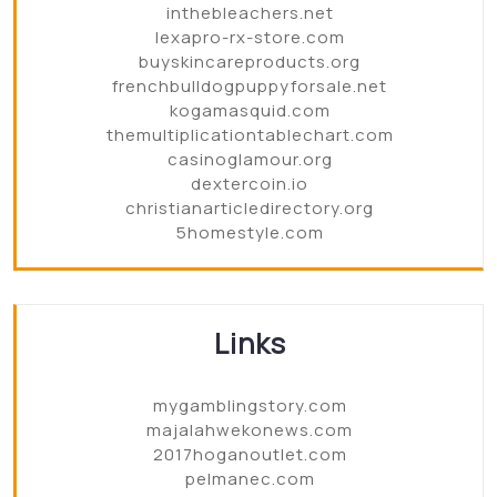
inthebleachers.net
lexapro-rx-store.com
buyskincareproducts.org
frenchbulldogpuppyforsale.net
kogamasquid.com
themultiplicationtablechart.com
casinoglamour.org
dextercoin.io
christianarticledirectory.org
5homestyle.com
Links
mygamblingstory.com
majalahwekonews.com
2017hoganoutlet.com
pelmanec.com