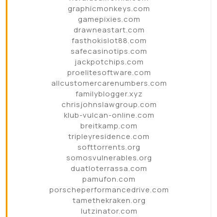
graphicmonkeys.com
gamepixies.com
drawneastart.com
fasthokislot88.com
safecasinotips.com
jackpotchips.com
proelitesoftware.com
allcustomercarenumbers.com
familyblogger.xyz
chrisjohnslawgroup.com
klub-vulcan-online.com
breitkamp.com
tripleyresidence.com
softtorrents.org
somosvulnerables.org
duatloterrassa.com
pamufon.com
porscheperformancedrive.com
tamethekraken.org
lutzinator.com