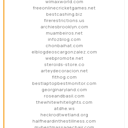
wimaxworld.com
freeonlinecricketgames.net
bestcashing.biz
firerestrictions.us
archiesbrooklyn.com
muambeiros.net
infozblog.com
chonbaihat.com
elblogdeoscargonzalez.com
webpromote.net
steroids-store.co
arteydecoracion.net
fithog.com
bestlaptopbestmonitor.com
georginaryland.com
roseandbasil.com
thewhitewhitelights.com
atdhe.ws
heckrodtwetland.org
halfheardinthestillness.com
mybestmassagechair.com