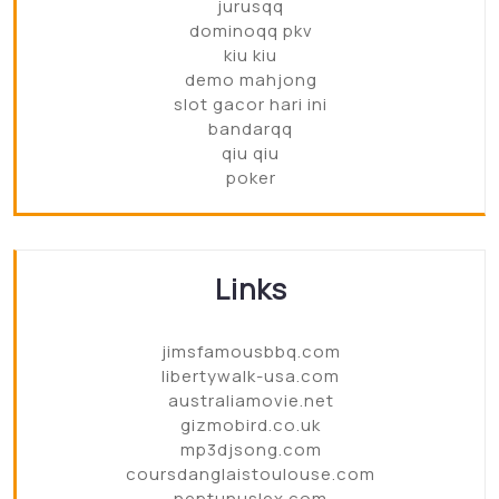
jurusqq
dominoqq pkv
kiu kiu
demo mahjong
slot gacor hari ini
bandarqq
qiu qiu
poker
Links
jimsfamousbbq.com
libertywalk-usa.com
australiamovie.net
gizmobird.co.uk
mp3djsong.com
coursdanglaistoulouse.com
neptunuslex.com