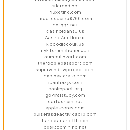
ericreed.net
fluxetine.com
mobilecasino8760.com
betqq3.net
casinoloans5.us
CasinoAuction.us
kipooglecouk.us
mykitchennhome.com
aumoulinvert.com
thefoodiepassport.com
superwindowproject.com
papibakigrafo.com
icanhazjs.com
canimpact.org
goviralstudy.com
cartourism.net
apple-cores.com
pulserasdeactividad10.com
barbaracarlotti.com
desktopmining.net