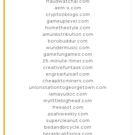
fraudwatchai.com
aem-x.com
cryptooblogs.com
gameuplevel.com
homethestyle.com
amuldistribution.com
borobuddur.com
wundermusic.com
gamefungames.com
25-minute-timer.com
creativefuntask.com
engrsaifulsaif.com
cheapbtcminers.com
unionstationtogeorgetown.com
iamayudoc.com
mylittlebighead.com
freealot.com
asahiweekly.com
supercleanut.com
bedandbicycle.com
heraldcalifornia.com