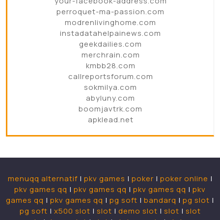
your-facebook-address.com
perroquet-ma-passion.com
modrenlivinghome.com
instadatahelpainews.com
geekdailies.com
merchrain.com
kmbb28.com
callreportsforum.com
sokmilya.com
abyluny.com
boomjavtrk.com
apklead.net
menuqq alternatif
|
pkv games
|
poker
|
poker online
|
pkv games qq
|
pkv games qq
|
pkv games qq
|
pkv
games qq
|
pkv games qq
|
pg soft
|
bandarq
|
pg slot
|
pg soft
|
x500 slot
|
slot
|
demo slot
|
slot
|
slot