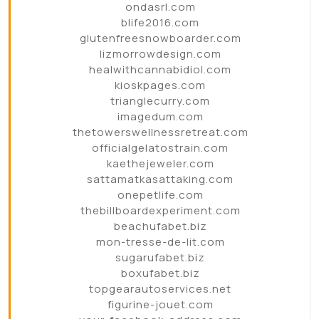
ondasrl.com
blife2016.com
glutenfreesnowboarder.com
lizmorrowdesign.com
healwithcannabidiol.com
kioskpages.com
trianglecurry.com
imagedum.com
thetowerswellnessretreat.com
officialgelatostrain.com
kaethejeweler.com
sattamatkasattaking.com
onepetlife.com
thebillboardexperiment.com
beachufabet.biz
mon-tresse-de-lit.com
sugarufabet.biz
boxufabet.biz
topgearautoservices.net
figurine-jouet.com