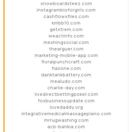
snowboardsteez.com
instagrambioforgirls.com
cashflowxfiles.com
kmbb10.com
getxtrem.com
weactinfo.com
meshingsocial.com
thearguer.com
marketing-mobile-app.com
floralpunchcraft.com
fiasone.com
danktankbattery.com
mealudo.com
charlie-day.com
livedirectbettingpoker.com
foxbusinessupdate.com
lovedaddy.org
integrativemedicalmassageplano.com
mrrugwashing.com
acb-bankia.com