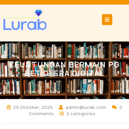
Skip
to
content
Ope
But
KEUNTUNGAN BERMAIN PG
BET DI ERA DIGITAL
29 October, 2025
admin@lurab.com
0
Comments
2 categories