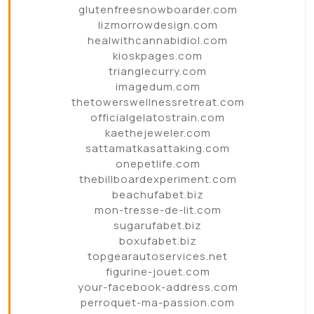
glutenfreesnowboarder.com
lizmorrowdesign.com
healwithcannabidiol.com
kioskpages.com
trianglecurry.com
imagedum.com
thetowerswellnessretreat.com
officialgelatostrain.com
kaethejeweler.com
sattamatkasattaking.com
onepetlife.com
thebillboardexperiment.com
beachufabet.biz
mon-tresse-de-lit.com
sugarufabet.biz
boxufabet.biz
topgearautoservices.net
figurine-jouet.com
your-facebook-address.com
perroquet-ma-passion.com