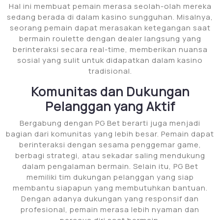
Hal ini membuat pemain merasa seolah-olah mereka
sedang berada di dalam kasino sungguhan. Misalnya,
seorang pemain dapat merasakan ketegangan saat
bermain roulette dengan dealer langsung yang
berinteraksi secara real-time, memberikan nuansa
sosial yang sulit untuk didapatkan dalam kasino
tradisional.
Komunitas dan Dukungan
Pelanggan yang Aktif
Bergabung dengan PG Bet berarti juga menjadi
bagian dari komunitas yang lebih besar. Pemain dapat
berinteraksi dengan sesama penggemar game,
berbagi strategi, atau sekadar saling mendukung
dalam pengalaman bermain. Selain itu, PG Bet
memiliki tim dukungan pelanggan yang siap
membantu siapapun yang membutuhkan bantuan.
Dengan adanya dukungan yang responsif dan
profesional, pemain merasa lebih nyaman dan