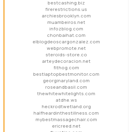
bestcashing.biz
firerestrictions.us
archiesbrooklyn.com
muambeiros.net
infozblog.com
chonbaihat.com
elblogdeoscargonzalez.com
webpromote.net
steroids-store.co
arteydecoracion.net
fithog.com
bestlaptopbestmonitor.com
georginaryland.com
roseandbasil.com
thewhitewhitelights.com
atdhe.ws
heckrodtwetland.org
halfheardinthestillness.com
mybestmassagechair.com
ericreed.net