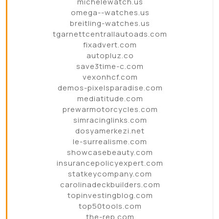
michelewatch.us
omega--watches.us
breitling-watches.us
tgarnettcentrallautoads.com
fixadvert.com
autopluz.co
save3time-c.com
vexonhcf.com
demos-pixelsparadise.com
mediatitude.com
prewarmotorcycles.com
simracinglinks.com
dosyamerkezi.net
le-surrealisme.com
showcasebeauty.com
insurancepolicyexpert.com
statkeycompany.com
carolinadeckbuilders.com
topinvestingblog.com
top50tools.com
the-rep.com