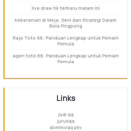
live draw hk terbaru malam ini
Keberanian di Meja: Seni dan Strategi Dalam
Bola Pingpong
Raja Toto 88: Panduan Lengkap untuk Pemain
Pemula
agen toto 88: Panduan Lengkap untuk Pemain
Pemula
Links
judi qq
jurusqq
dominoqq pkv