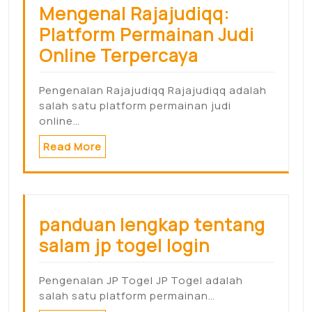
Mengenal Rajajudiqq:
Platform Permainan Judi
Online Terpercaya
Pengenalan Rajajudiqq Rajajudiqq adalah
salah satu platform permainan judi
online…
Read More
panduan lengkap tentang
salam jp togel login
Pengenalan JP Togel JP Togel adalah
salah satu platform permainan…