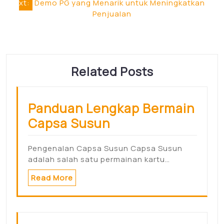
xt:
Demo PG yang Menarik untuk Meningkatkan
navigation
Penjualan
Related Posts
Panduan Lengkap Bermain
Capsa Susun
Pengenalan Capsa Susun Capsa Susun
adalah salah satu permainan kartu…
Read More