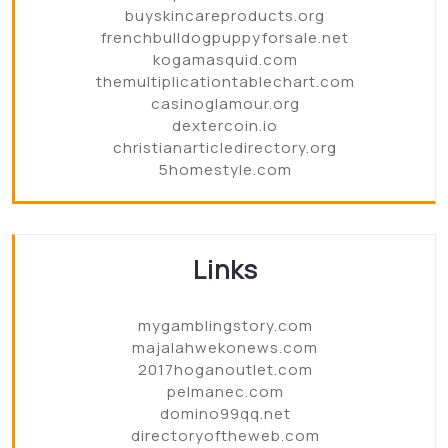
buyskincareproducts.org
frenchbulldogpuppyforsale.net
kogamasquid.com
themultiplicationtablechart.com
casinoglamour.org
dextercoin.io
christianarticledirectory.org
5homestyle.com
Links
mygamblingstory.com
majalahwekonews.com
2017hoganoutlet.com
pelmanec.com
domino99qq.net
directoryoftheweb.com