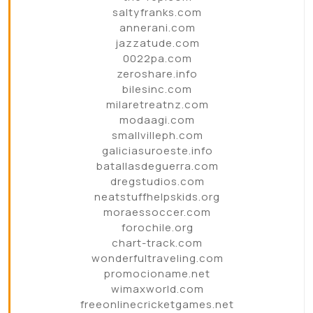
saltyfranks.com
annerani.com
jazzatude.com
0022pa.com
zeroshare.info
bilesinc.com
milaretreatnz.com
modaagi.com
smallvilleph.com
galiciasuroeste.info
batallasdeguerra.com
dregstudios.com
neatstuffhelpskids.org
moraessoccer.com
forochile.org
chart-track.com
wonderfultraveling.com
promocioname.net
wimaxworld.com
freeonlinecricketgames.net