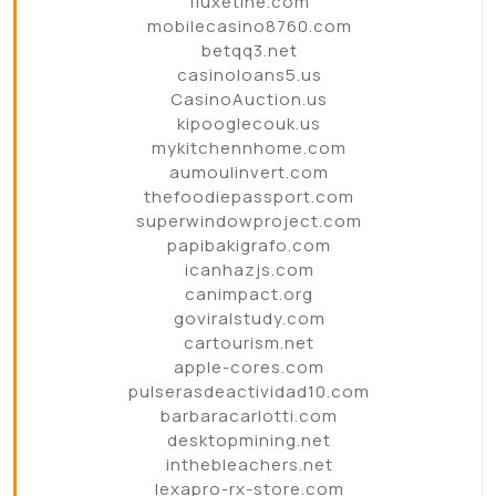
fluxetine.com
mobilecasino8760.com
betqq3.net
casinoloans5.us
CasinoAuction.us
kipooglecouk.us
mykitchennhome.com
aumoulinvert.com
thefoodiepassport.com
superwindowproject.com
papibakigrafo.com
icanhazjs.com
canimpact.org
goviralstudy.com
cartourism.net
apple-cores.com
pulserasdeactividad10.com
barbaracarlotti.com
desktopmining.net
inthebleachers.net
lexapro-rx-store.com