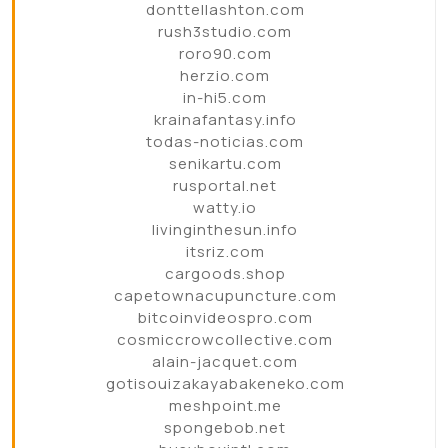
donttellashton.com
rush3studio.com
roro90.com
herzio.com
in-hi5.com
krainafantasy.info
todas-noticias.com
senikartu.com
rusportal.net
watty.io
livinginthesun.info
itsriz.com
cargoods.shop
capetownacupuncture.com
bitcoinvideospro.com
cosmiccrowcollective.com
alain-jacquet.com
gotisouizakayabakeneko.com
meshpoint.me
spongebob.net