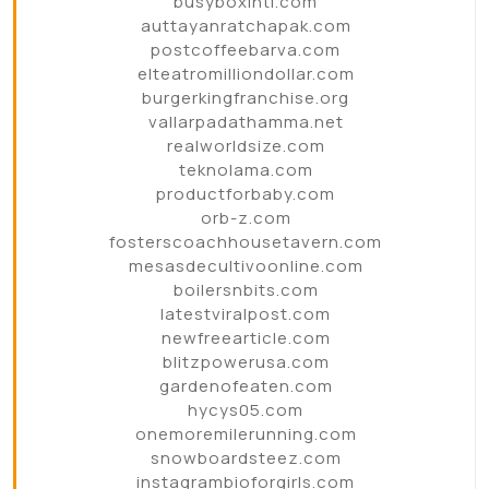
busyboxintl.com
auttayanratchapak.com
postcoffeebarva.com
elteatromilliondollar.com
burgerkingfranchise.org
vallarpadathamma.net
realworldsize.com
teknolama.com
productforbaby.com
orb-z.com
fosterscoachhousetavern.com
mesasdecultivoonline.com
boilersnbits.com
latestviralpost.com
newfreearticle.com
blitzpowerusa.com
gardenofeaten.com
hycys05.com
onemoremilerunning.com
snowboardsteez.com
instagrambioforgirls.com