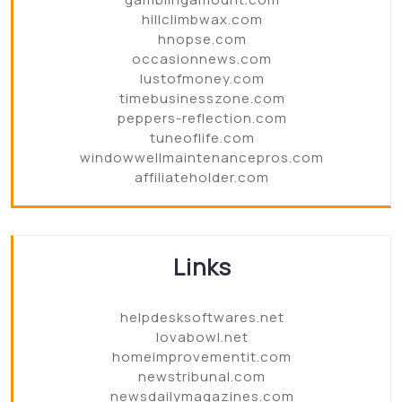
hillclimbwax.com
hnopse.com
occasionnews.com
lustofmoney.com
timebusinesszone.com
peppers-reflection.com
tuneoflife.com
windowwellmaintenancepros.com
affiliateholder.com
Links
helpdesksoftwares.net
lovabowl.net
homeimprovementit.com
newstribunal.com
newsdailymagazines.com