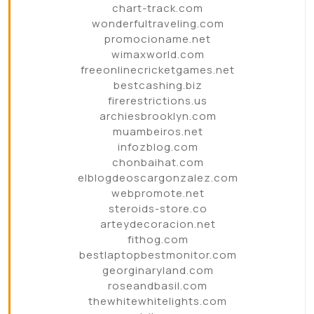
chart-track.com
wonderfultraveling.com
promocioname.net
wimaxworld.com
freeonlinecricketgames.net
bestcashing.biz
firerestrictions.us
archiesbrooklyn.com
muambeiros.net
infozblog.com
chonbaihat.com
elblogdeoscargonzalez.com
webpromote.net
steroids-store.co
arteydecoracion.net
fithog.com
bestlaptopbestmonitor.com
georginaryland.com
roseandbasil.com
thewhitewhitelights.com