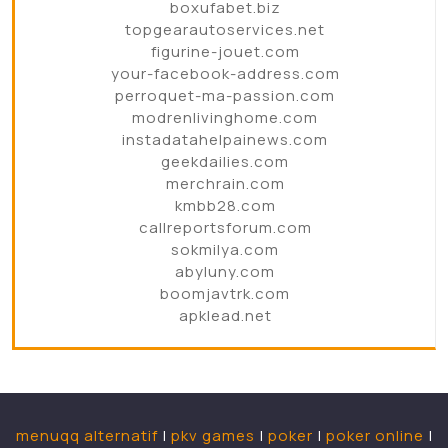
boxufabet.biz
topgearautoservices.net
figurine-jouet.com
your-facebook-address.com
perroquet-ma-passion.com
modrenlivinghome.com
instadatahelpainews.com
geekdailies.com
merchrain.com
kmbb28.com
callreportsforum.com
sokmilya.com
abyluny.com
boomjavtrk.com
apklead.net
menuqq alternatif
|
pkv games
|
poker
|
poker online
|