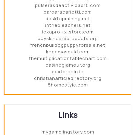
pulserasdeactividad10.com
barbaracarlotti.com
desktopmining.net
inthebleachers.net
lexapro-rx-store.com
buyskincareproducts.org
frenchbulldogpuppyforsale.net
kogamasquid.com
themultiplicationtablechart.com
casinoglamour.org
dextercoin.io
christianarticledirectory.org
5homestyle.com
Links
mygamblingstory.com