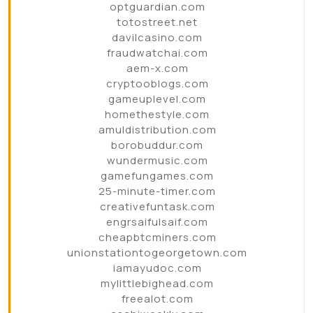
optguardian.com
totostreet.net
davilcasino.com
fraudwatchai.com
aem-x.com
cryptooblogs.com
gameuplevel.com
homethestyle.com
amuldistribution.com
borobuddur.com
wundermusic.com
gamefungames.com
25-minute-timer.com
creativefuntask.com
engrsaifulsaif.com
cheapbtcminers.com
unionstationtogeorgetown.com
iamayudoc.com
mylittlebighead.com
freealot.com