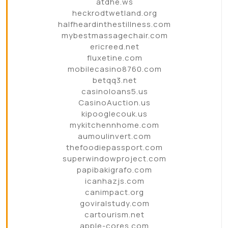
atdhe.ws
heckrodtwetland.org
halfheardinthestillness.com
mybestmassagechair.com
ericreed.net
fluxetine.com
mobilecasino8760.com
betqq3.net
casinoloans5.us
CasinoAuction.us
kipooglecouk.us
mykitchennhome.com
aumoulinvert.com
thefoodiepassport.com
superwindowproject.com
papibakigrafo.com
icanhazjs.com
canimpact.org
goviralstudy.com
cartourism.net
apple-cores.com