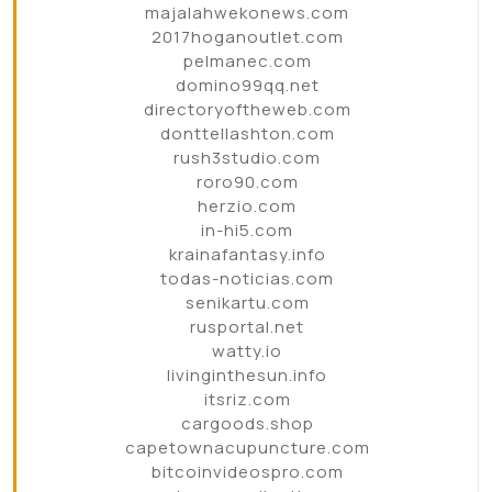
majalahwekonews.com
2017hoganoutlet.com
pelmanec.com
domino99qq.net
directoryoftheweb.com
donttellashton.com
rush3studio.com
roro90.com
herzio.com
in-hi5.com
krainafantasy.info
todas-noticias.com
senikartu.com
rusportal.net
watty.io
livinginthesun.info
itsriz.com
cargoods.shop
capetownacupuncture.com
bitcoinvideospro.com