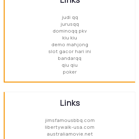
judi qq
jurusqq
dominoqq pkv
kiu kiu
demo mahjong
slot gacor hari ini
bandarqq
qiu qiu
poker
Links
jimsfamousbbq.com
libertywalk-usa.com
australiamovie.net