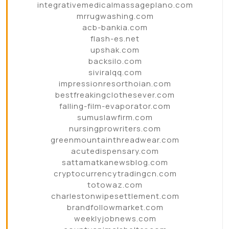
integrativemedicalmassageplano.com
mrrugwashing.com
acb-bankia.com
flash-es.net
upshak.com
backsilo.com
siviralqq.com
impressionresorthoian.com
bestfreakingclothesever.com
falling-film-evaporator.com
sumuslawfirm.com
nursingprowriters.com
greenmountainthreadwear.com
acutedispensary.com
sattamatkanewsblog.com
cryptocurrencytradingcn.com
totowaz.com
charlestonwipesettlement.com
brandfollowmarket.com
weeklyjobnews.com