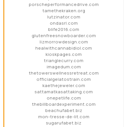
porscheperformancedrive.com
tamethekraken.org
lutzinator.com
ondasrl.com
blife2016.com
glutenfreesnowboarder.com
lizmorrowdesign.com
healwithcannabidiol.com
kioskpages.com
trianglecurry.com
imagedum.com
thetowerswellnessretreat.com
officialgelatostrain.com
kaethejeweler.com
sattamatkasattaking.com
onepetlife.com
thebillboardexperiment.com
beachufabet.biz
mon-tresse-de-lit.com
sugarufabet.biz