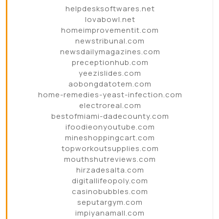
helpdesksoftwares.net
lovabowl.net
homeimprovementit.com
newstribunal.com
newsdailymagazines.com
preceptionhub.com
yeezislides.com
aobongdatotem.com
home-remedies-yeast-infection.com
electroreal.com
bestofmiami-dadecounty.com
ifoodieonyoutube.com
mineshoppingcart.com
topworkoutsupplies.com
mouthshutreviews.com
hirzadesalta.com
digitallifeopoly.com
casinobubbles.com
seputargym.com
impiyanamall.com