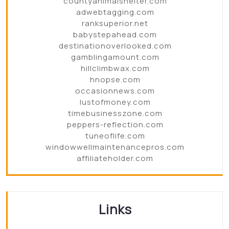
countyanimalshelter.com
adwebtagging.com
ranksuperior.net
babystepahead.com
destinationoverlooked.com
gamblingamount.com
hillclimbwax.com
hnopse.com
occasionnews.com
lustofmoney.com
timebusinesszone.com
peppers-reflection.com
tuneoflife.com
windowwellmaintenancepros.com
affiliateholder.com
Links