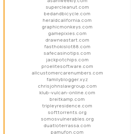
asahiweekly.com
supercleanut.com
bedandbicycle.com
heraldcalifornia.com
graphicmonkeys.com
gamepixies.com
drawneastart.com
fasthokislot88.com
safecasinotips.com
jackpotchips.com
proelitesoftware.com
allcustomercarenumbers.com
familyblogger.xyz
chrisjohnslawgroup.com
klub-vulcan-online.com
breitkamp.com
tripleyresidence.com
softtorrents.org
somosvulnerables.org
duatloterrassa.com
pamufon.com