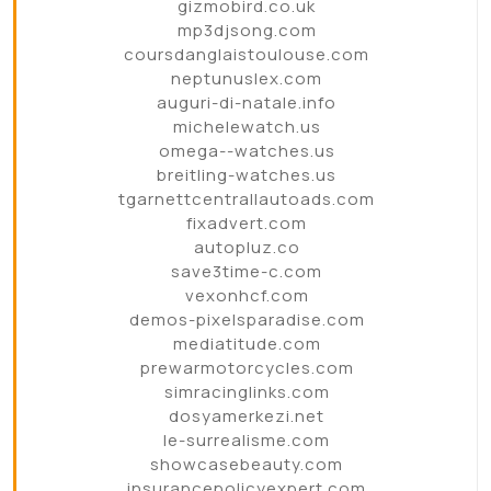
gizmobird.co.uk
mp3djsong.com
coursdanglaistoulouse.com
neptunuslex.com
auguri-di-natale.info
michelewatch.us
omega--watches.us
breitling-watches.us
tgarnettcentrallautoads.com
fixadvert.com
autopluz.co
save3time-c.com
vexonhcf.com
demos-pixelsparadise.com
mediatitude.com
prewarmotorcycles.com
simracinglinks.com
dosyamerkezi.net
le-surrealisme.com
showcasebeauty.com
insurancepolicyexpert.com