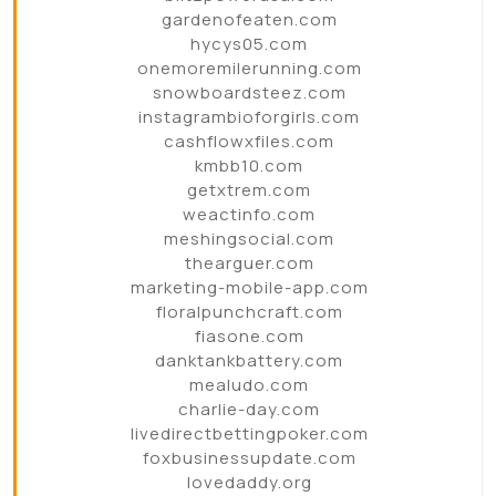
gardenofeaten.com
hycys05.com
onemoremilerunning.com
snowboardsteez.com
instagrambioforgirls.com
cashflowxfiles.com
kmbb10.com
getxtrem.com
weactinfo.com
meshingsocial.com
thearguer.com
marketing-mobile-app.com
floralpunchcraft.com
fiasone.com
danktankbattery.com
mealudo.com
charlie-day.com
livedirectbettingpoker.com
foxbusinessupdate.com
lovedaddy.org