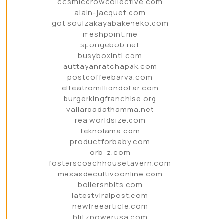
cosmiccrowcollective.com
alain-jacquet.com
gotisouizakayabakeneko.com
meshpoint.me
spongebob.net
busyboxintl.com
auttayanratchapak.com
postcoffeebarva.com
elteatromilliondollar.com
burgerkingfranchise.org
vallarpadathamma.net
realworldsize.com
teknolama.com
productforbaby.com
orb-z.com
fosterscoachhousetavern.com
mesasdecultivoonline.com
boilersnbits.com
latestviralpost.com
newfreearticle.com
blitzpowerusa.com