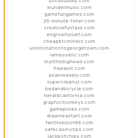
borobuddur.com
wundermusic.com
gamefungames.com
25-minute-timer.com
creativefuntask.com
engrsaifulsaif.com
cheapbtcminers.com
unionstationtogeorgetown.com
iamayudoc.com
mylittlebighead.com
freealot.com
asahiweekly.com
supercleanut.com
bedandbicycle.com
heraldcalifornia.com
graphicmonkeys.com
gamepixies.com
drawneastart.com
fasthokislot88.com
safecasinotips.com
jackpotchips.com