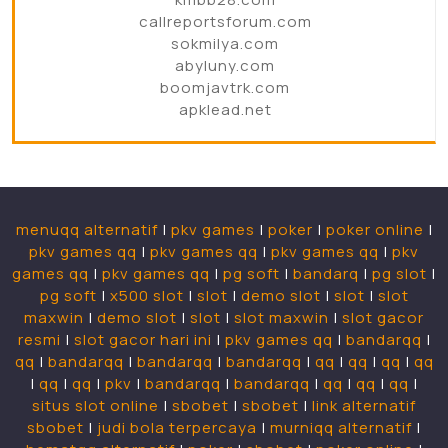
callreportsforum.com
sokmilya.com
abyluny.com
boomjavtrk.com
apklead.net
menuqq alternatif
|
pkv games
|
poker
|
poker online
|
pkv games qq
|
pkv games qq
|
pkv games qq
|
pkv
games qq
|
pkv games qq
|
pg soft
|
bandarq
|
pg slot
|
pg soft
|
x500 slot
|
slot
|
demo slot
|
slot
|
slot
maxwin
|
demo slot
|
slot
|
slot maxwin
|
slot gacor
resmi
|
slot gacor hari ini
|
pkv games qq
|
bandarqq
|
qq
|
bandarqq
|
bandarqq
|
bandarqq
|
qq
|
qq
|
qq
|
qq
|
qq
|
qq
|
pkv
|
bandarqq
|
bandarqq
|
qq
|
qq
|
qq
|
situs slot online
|
sbobet
|
sbobet
|
link alternatif
sbobet
|
judi bola terpercaya
|
murniqq alternatif
|