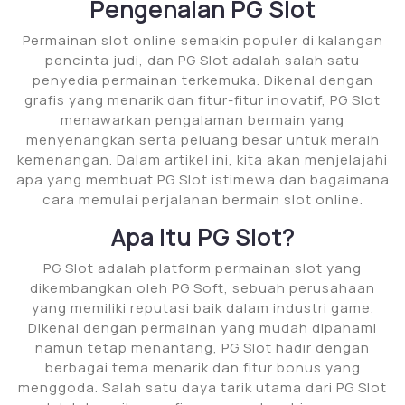
Pengenalan PG Slot
Permainan slot online semakin populer di kalangan
pencinta judi, dan PG Slot adalah salah satu
penyedia permainan terkemuka. Dikenal dengan
grafis yang menarik dan fitur-fitur inovatif, PG Slot
menawarkan pengalaman bermain yang
menyenangkan serta peluang besar untuk meraih
kemenangan. Dalam artikel ini, kita akan menjelajahi
apa yang membuat PG Slot istimewa dan bagaimana
cara memulai perjalanan bermain slot online.
Apa Itu PG Slot?
PG Slot adalah platform permainan slot yang
dikembangkan oleh PG Soft, sebuah perusahaan
yang memiliki reputasi baik dalam industri game.
Dikenal dengan permainan yang mudah dipahami
namun tetap menantang, PG Slot hadir dengan
berbagai tema menarik dan fitur bonus yang
menggoda. Salah satu daya tarik utama dari PG Slot