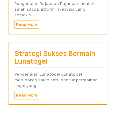
Pengenalan Rajacuan Rajacuan adalah
salah satu platform investasi yang
semakin…
Read More
Strategi Sukses Bermain
Lunatogel
Pengenalan Lunatogel Lunatogel
merupakan salah satu bentuk permainan
togel yang…
Read More