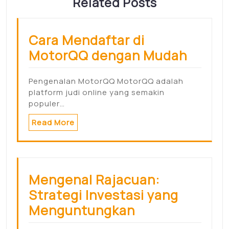
Related Posts
Cara Mendaftar di
MotorQQ dengan Mudah
Pengenalan MotorQQ MotorQQ adalah
platform judi online yang semakin
populer…
Read More
Mengenal Rajacuan:
Strategi Investasi yang
Menguntungkan