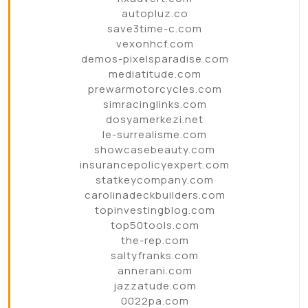
autopluz.co
save3time-c.com
vexonhcf.com
demos-pixelsparadise.com
mediatitude.com
prewarmotorcycles.com
simracinglinks.com
dosyamerkezi.net
le-surrealisme.com
showcasebeauty.com
insurancepolicyexpert.com
statkeycompany.com
carolinadeckbuilders.com
topinvestingblog.com
top50tools.com
the-rep.com
saltyfranks.com
annerani.com
jazzatude.com
0022pa.com