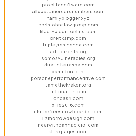
proelitesoftware.com
allcustomercarenumbers.com
familyblogger.xyz
chrisjohnslawgroup.com
klub-vulcan-online.com
breitkamp.com
tripleyresidence.com
softtorrents.org
somosvulnerables.org
duatloterrassa.com
pamufon.com
porscheperformancedrive.com
tamethekraken.org
lutzinator.com
ondasrl.com
blife2016.com
glutenfreesnowboarder.com
lizmorrowdesign.com
healwithcannabidiol.com
kioskpages.com