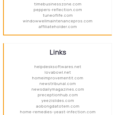
timebusinesszone.com
peppers-reflection.com
tuneoflife.com
windowwellmaintenancepros.com
affiliateholder.com
Links
helpdesksoftwares.net
lovabowl.net
homeimprovementit.com
newstribunal.com
newsdailymagazines.com
preceptionhub.com
yeezislides.com
aobongdatotem.com
home-remedies-yeast-infection.com