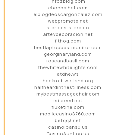
infozblog.com
chonbaihat.com
elblogdeoscargonzalez.com
webpromote.net
steroids-store.co
arteydecoracion.net
fithog.com
bestlaptopbestmonitor.com
georginaryland.com
roseandbasil.com
thewhitewhitelights.com
atdhe.ws
heckrodtwetland.org
halfheardinthestillness.com
mybestmassagechair.com
ericreed.net
fluxetine.com
mobilecasino8760.com
betqq3.net
casinoloans5.us
CasinoAuction.us