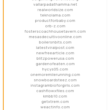
vallarpadathamma.net
realworldsize.com
teknolama.com
productforbaby.com
orb-z.com
fosterscoachhousetavern.com
mesasdecultivoonline.com
boilersnbits.com
latestviralpost.com
newfreearticle.com
blitzpowerusa.com
gardenofeaten.com
hycys05.com
onemoremilerunning.com
snowboardsteez.com
instagrambioforgirls.com
cashflowxfiles.com
kmbb10.com
getxtrem.com
weactinfo.com