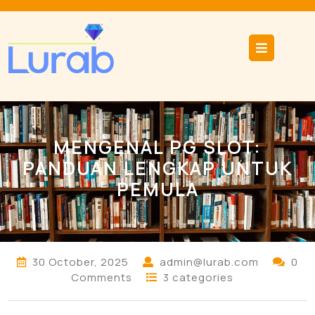
Skip
to
content
Ope
But
MENGENAL PG SLOT:
PANDUAN LENGKAP UNTUK
PEMULA
30 October, 2025
admin@lurab.com
0
Comments
3 categories