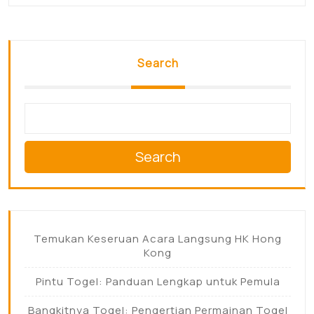
Search
Search
Temukan Keseruan Acara Langsung HK Hong
Kong
Pintu Togel: Panduan Lengkap untuk Pemula
Bangkitnya Togel: Pengertian Permainan Togel