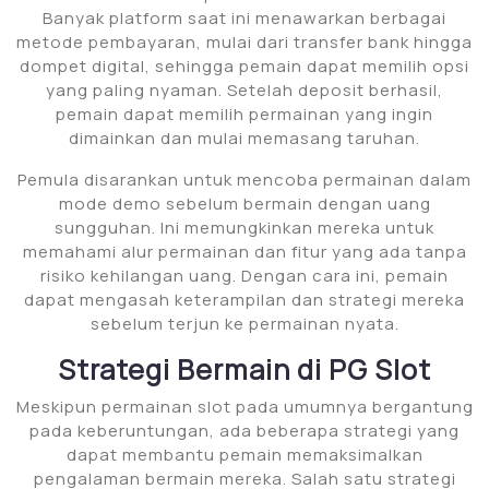
Banyak platform saat ini menawarkan berbagai
metode pembayaran, mulai dari transfer bank hingga
dompet digital, sehingga pemain dapat memilih opsi
yang paling nyaman. Setelah deposit berhasil,
pemain dapat memilih permainan yang ingin
dimainkan dan mulai memasang taruhan.
Pemula disarankan untuk mencoba permainan dalam
mode demo sebelum bermain dengan uang
sungguhan. Ini memungkinkan mereka untuk
memahami alur permainan dan fitur yang ada tanpa
risiko kehilangan uang. Dengan cara ini, pemain
dapat mengasah keterampilan dan strategi mereka
sebelum terjun ke permainan nyata.
Strategi Bermain di PG Slot
Meskipun permainan slot pada umumnya bergantung
pada keberuntungan, ada beberapa strategi yang
dapat membantu pemain memaksimalkan
pengalaman bermain mereka. Salah satu strategi