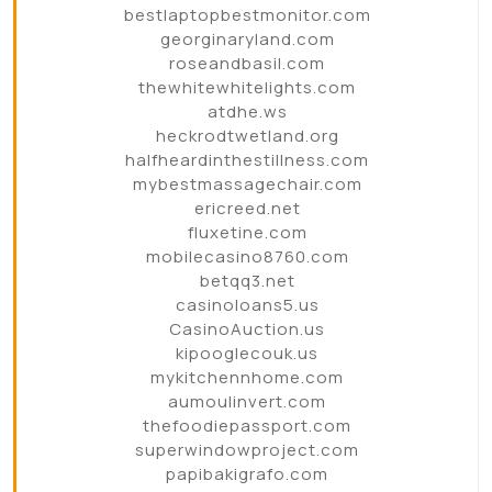
bestlaptopbestmonitor.com
georginaryland.com
roseandbasil.com
thewhitewhitelights.com
atdhe.ws
heckrodtwetland.org
halfheardinthestillness.com
mybestmassagechair.com
ericreed.net
fluxetine.com
mobilecasino8760.com
betqq3.net
casinoloans5.us
CasinoAuction.us
kipooglecouk.us
mykitchennhome.com
aumoulinvert.com
thefoodiepassport.com
superwindowproject.com
papibakigrafo.com