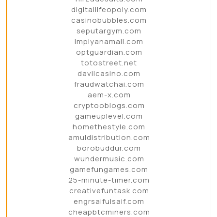
digitallifeopoly.com
casinobubbles.com
seputargym.com
impiyanamall.com
optguardian.com
totostreet.net
davilcasino.com
fraudwatchai.com
aem-x.com
cryptooblogs.com
gameuplevel.com
homethestyle.com
amuldistribution.com
borobuddur.com
wundermusic.com
gamefungames.com
25-minute-timer.com
creativefuntask.com
engrsaifulsaif.com
cheapbtcminers.com