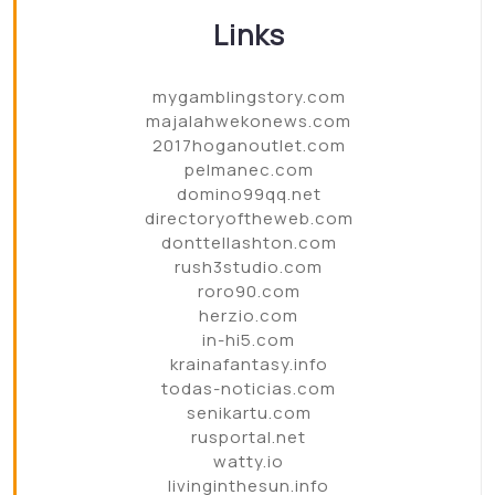
Links
mygamblingstory.com
majalahwekonews.com
2017hoganoutlet.com
pelmanec.com
domino99qq.net
directoryoftheweb.com
donttellashton.com
rush3studio.com
roro90.com
herzio.com
in-hi5.com
krainafantasy.info
todas-noticias.com
senikartu.com
rusportal.net
watty.io
livinginthesun.info