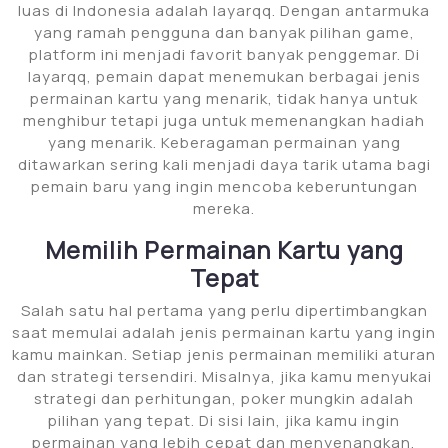
luas di Indonesia adalah layarqq. Dengan antarmuka
yang ramah pengguna dan banyak pilihan game,
platform ini menjadi favorit banyak penggemar. Di
layarqq, pemain dapat menemukan berbagai jenis
permainan kartu yang menarik, tidak hanya untuk
menghibur tetapi juga untuk memenangkan hadiah
yang menarik. Keberagaman permainan yang
ditawarkan sering kali menjadi daya tarik utama bagi
pemain baru yang ingin mencoba keberuntungan
mereka.
Memilih Permainan Kartu yang
Tepat
Salah satu hal pertama yang perlu dipertimbangkan
saat memulai adalah jenis permainan kartu yang ingin
kamu mainkan. Setiap jenis permainan memiliki aturan
dan strategi tersendiri. Misalnya, jika kamu menyukai
strategi dan perhitungan, poker mungkin adalah
pilihan yang tepat. Di sisi lain, jika kamu ingin
permainan yang lebih cepat dan menyenangkan,