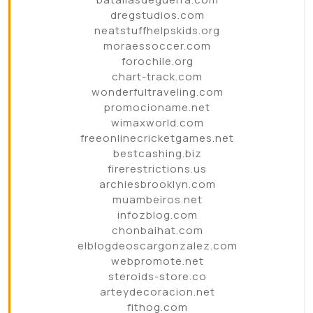
dregstudios.com
neatstuffhelpskids.org
moraessoccer.com
forochile.org
chart-track.com
wonderfultraveling.com
promocioname.net
wimaxworld.com
freeonlinecricketgames.net
bestcashing.biz
firerestrictions.us
archiesbrooklyn.com
muambeiros.net
infozblog.com
chonbaihat.com
elblogdeoscargonzalez.com
webpromote.net
steroids-store.co
arteydecoracion.net
fithog.com