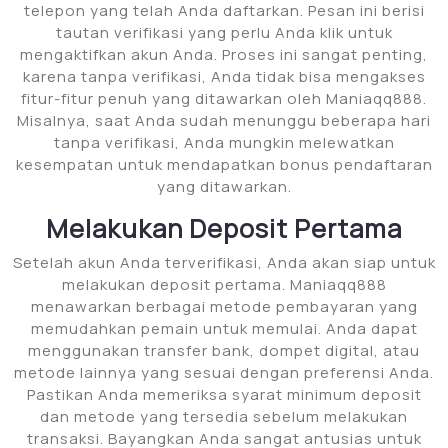
telepon yang telah Anda daftarkan. Pesan ini berisi
tautan verifikasi yang perlu Anda klik untuk
mengaktifkan akun Anda. Proses ini sangat penting,
karena tanpa verifikasi, Anda tidak bisa mengakses
fitur-fitur penuh yang ditawarkan oleh Maniaqq888.
Misalnya, saat Anda sudah menunggu beberapa hari
tanpa verifikasi, Anda mungkin melewatkan
kesempatan untuk mendapatkan bonus pendaftaran
yang ditawarkan.
Melakukan Deposit Pertama
Setelah akun Anda terverifikasi, Anda akan siap untuk
melakukan deposit pertama. Maniaqq888
menawarkan berbagai metode pembayaran yang
memudahkan pemain untuk memulai. Anda dapat
menggunakan transfer bank, dompet digital, atau
metode lainnya yang sesuai dengan preferensi Anda.
Pastikan Anda memeriksa syarat minimum deposit
dan metode yang tersedia sebelum melakukan
transaksi. Bayangkan Anda sangat antusias untuk