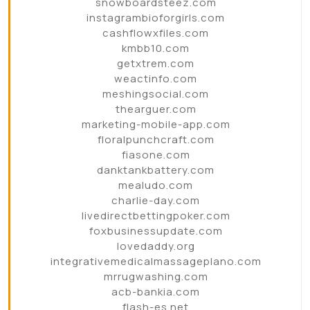
snowboardsteez.com
instagrambioforgirls.com
cashflowxfiles.com
kmbb10.com
getxtrem.com
weactinfo.com
meshingsocial.com
thearguer.com
marketing-mobile-app.com
floralpunchcraft.com
fiasone.com
danktankbattery.com
mealudo.com
charlie-day.com
livedirectbettingpoker.com
foxbusinessupdate.com
lovedaddy.org
integrativemedicalmassageplano.com
mrrugwashing.com
acb-bankia.com
flash-es.net