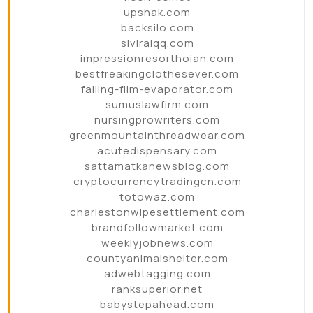
upshak.com
backsilo.com
siviralqq.com
impressionresorthoian.com
bestfreakingclothesever.com
falling-film-evaporator.com
sumuslawfirm.com
nursingprowriters.com
greenmountainthreadwear.com
acutedispensary.com
sattamatkanewsblog.com
cryptocurrencytradingcn.com
totowaz.com
charlestonwipesettlement.com
brandfollowmarket.com
weeklyjobnews.com
countyanimalshelter.com
adwebtagging.com
ranksuperior.net
babystepahead.com