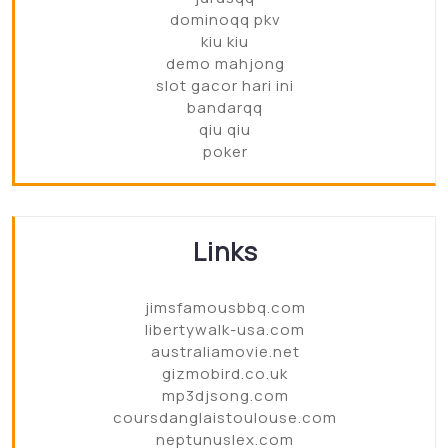
dominoqq pkv
kiu kiu
demo mahjong
slot gacor hari ini
bandarqq
qiu qiu
poker
Links
jimsfamousbbq.com
libertywalk-usa.com
australiamovie.net
gizmobird.co.uk
mp3djsong.com
coursdanglaistoulouse.com
neptunuslex.com