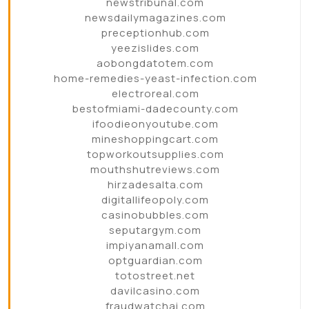
newstribunal.com
newsdailymagazines.com
preceptionhub.com
yeezislides.com
aobongdatotem.com
home-remedies-yeast-infection.com
electroreal.com
bestofmiami-dadecounty.com
ifoodieonyoutube.com
mineshoppingcart.com
topworkoutsupplies.com
mouthshutreviews.com
hirzadesalta.com
digitallifeopoly.com
casinobubbles.com
seputargym.com
impiyanamall.com
optguardian.com
totostreet.net
davilcasino.com
fraudwatchai.com