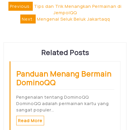
Post
Previous:
Tips dan Trik Menangkan Permainan di
JempolQQ
navigation
Next:
Mengenal Seluk Beluk Jakartaqq
Related Posts
Panduan Menang Bermain
DominoQQ
Pengenalan tentang DominoQQ
DominoQQ adalah permainan kartu yang
sangat populer…
Read More