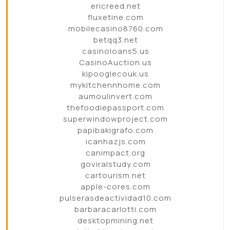
ericreed.net
fluxetine.com
mobilecasino8760.com
betqq3.net
casinoloans5.us
CasinoAuction.us
kipooglecouk.us
mykitchennhome.com
aumoulinvert.com
thefoodiepassport.com
superwindowproject.com
papibakigrafo.com
icanhazjs.com
canimpact.org
goviralstudy.com
cartourism.net
apple-cores.com
pulserasdeactividad10.com
barbaracarlotti.com
desktopmining.net