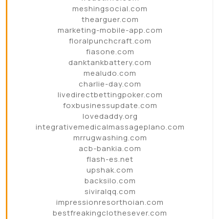
meshingsocial.com
thearguer.com
marketing-mobile-app.com
floralpunchcraft.com
fiasone.com
danktankbattery.com
mealudo.com
charlie-day.com
livedirectbettingpoker.com
foxbusinessupdate.com
lovedaddy.org
integrativemedicalmassageplano.com
mrrugwashing.com
acb-bankia.com
flash-es.net
upshak.com
backsilo.com
siviralqq.com
impressionresorthoian.com
bestfreakingclothesever.com