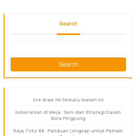
Search
Search
live draw hk terbaru malam ini
Keberanian di Meja: Seni dan Strategi Dalam
Bola Pingpong
Raja Toto 88: Panduan Lengkap untuk Pemain