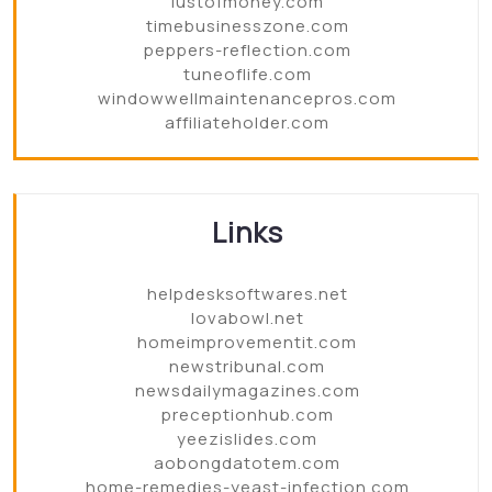
lustofmoney.com
timebusinesszone.com
peppers-reflection.com
tuneoflife.com
windowwellmaintenancepros.com
affiliateholder.com
Links
helpdesksoftwares.net
lovabowl.net
homeimprovementit.com
newstribunal.com
newsdailymagazines.com
preceptionhub.com
yeezislides.com
aobongdatotem.com
home-remedies-yeast-infection.com