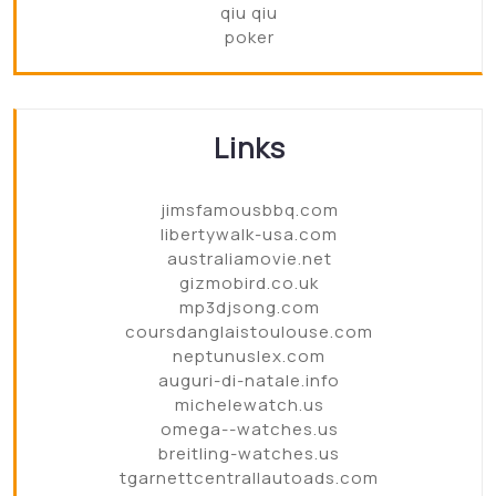
qiu qiu
poker
Links
jimsfamousbbq.com
libertywalk-usa.com
australiamovie.net
gizmobird.co.uk
mp3djsong.com
coursdanglaistoulouse.com
neptunuslex.com
auguri-di-natale.info
michelewatch.us
omega--watches.us
breitling-watches.us
tgarnettcentrallautoads.com