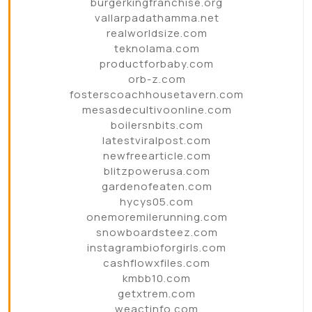
burgerkingfranchise.org
vallarpadathamma.net
realworldsize.com
teknolama.com
productforbaby.com
orb-z.com
fosterscoachhousetavern.com
mesasdecultivoonline.com
boilersnbits.com
latestviralpost.com
newfreearticle.com
blitzpowerusa.com
gardenofeaten.com
hycys05.com
onemoremilerunning.com
snowboardsteez.com
instagrambioforgirls.com
cashflowxfiles.com
kmbb10.com
getxtrem.com
weactinfo.com