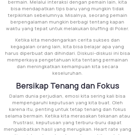
bermain. Melalui interaksi dengan pemain lain, kita
bisa mendapatkan tips baru yang mungkin tidak
terpikirkan sebelumnya. Misalnya, seorang pemain
berpengalaman mungkin berbagi tentang kapan
waktu yang tepat untuk melakukan bluffing di Poker.
Ketika kita mendengarkan cerita sukses dan
kegagalan orang lain, kita bisa belajar apa yang
harus diperbuat dan dihindari. Diskusi-diskusi ini bisa
memperkaya pengetahuan kita tentang permainan
dan meningkatkan kemampuan kita secara
keseluruhan.
Bersikap Tenang dan Fokus
Dalam dunia perjudian, emosi kita sering kali bisa
mempengaruhi keputusan yang kita buat. Oleh
karena itu, penting untuk tetap tenang dan fokus
selama bermain. Ketika kita merasakan tekanan atau
frustrasi, keputusan yang terburu-buru dapat
mengakibatkan hasil yang merugikan. Heart rate yang