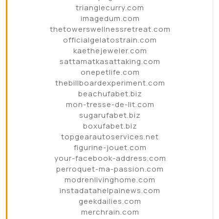
trianglecurry.com
imagedum.com
thetowerswellnessretreat.com
officialgelatostrain.com
kaethejeweler.com
sattamatkasattaking.com
onepetlife.com
thebillboardexperiment.com
beachufabet.biz
mon-tresse-de-lit.com
sugarufabet.biz
boxufabet.biz
topgearautoservices.net
figurine-jouet.com
your-facebook-address.com
perroquet-ma-passion.com
modrenlivinghome.com
instadatahelpainews.com
geekdailies.com
merchrain.com