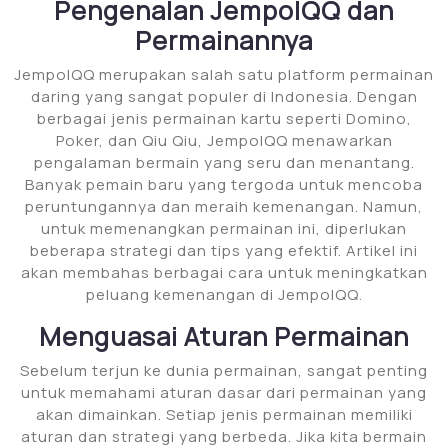
Pengenalan JempolQQ dan
Permainannya
JempolQQ merupakan salah satu platform permainan
daring yang sangat populer di Indonesia. Dengan
berbagai jenis permainan kartu seperti Domino,
Poker, dan Qiu Qiu, JempolQQ menawarkan
pengalaman bermain yang seru dan menantang.
Banyak pemain baru yang tergoda untuk mencoba
peruntungannya dan meraih kemenangan. Namun,
untuk memenangkan permainan ini, diperlukan
beberapa strategi dan tips yang efektif. Artikel ini
akan membahas berbagai cara untuk meningkatkan
peluang kemenangan di JempolQQ.
Menguasai Aturan Permainan
Sebelum terjun ke dunia permainan, sangat penting
untuk memahami aturan dasar dari permainan yang
akan dimainkan. Setiap jenis permainan memiliki
aturan dan strategi yang berbeda. Jika kita bermain