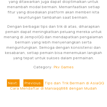
yang ditawarkan juga dapat dioptimalkan untuk
menambah modal bermain. Memanfaatkan setiap
fitur yang disediakan platform akan memberi kita
keuntungan tambahan saat bermain.
Dengan berbagai tips dan trik di atas, diharapkan
pemain dapat meningkatkan peluang mereka untuk
menang di JempolQQ dan mendapatkan pengalaman
bermain yang lebih menyenangkan serta
menguntungkan. Semoga dengan konsistensi dan
kesabaran, setiap pemain bisa menemukan langkah
yang tepat untuk sukses dalam permainan.
Category:
Pkv Games
Post
Next:
Previous:
Tips dan Trik Bermain di AsiaQQ
Cara Mendaftar di Maniaqq888 dengan Mudah
navigation