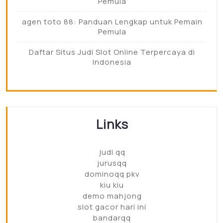
Pemula
agen toto 88: Panduan Lengkap untuk Pemain
Pemula
Daftar Situs Judi Slot Online Terpercaya di
Indonesia
Links
judi qq
jurusqq
dominoqq pkv
kiu kiu
demo mahjong
slot gacor hari ini
bandarqq