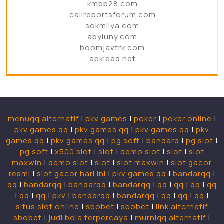
kmbb28.com
callreportsforum.com
sokmilya.com
abyluny.com
boomjavtrk.com
apklead.net
menuqq alternatif
|
pkv games
|
poker
|
poker online
|
pkv games qq
|
pkv games qq
|
pkv games qq
|
pkv
games qq
|
pkv games qq
|
pg soft
|
bandarq
|
pg slot
|
pg soft
|
x500 slot
|
slot
|
demo slot
|
slot
|
slot
maxwin
|
demo slot
|
slot
|
slot maxwin
|
slot gacor
resmi
|
slot gacor hari ini
|
pkv games qq
|
bandarqq
|
qq
|
bandarqq
|
bandarqq
|
bandarqq
|
qq
|
qq
|
qq
|
qq
|
qq
|
qq
|
pkv
|
bandarqq
|
bandarqq
|
qq
|
qq
|
qq
|
situs slot online
|
sbobet
|
sbobet
|
link alternatif
sbobet
|
judi bola terpercaya
|
murniqq alternatif
|