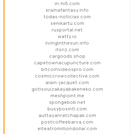
in-hi5.com
krainafantasy.info
todas-noticias.com
senikartu.com
rusportal.net
watty.io
livinginthesun.info
itsriz.com
cargoods.shop
capetownacupuncture.com
bitcoinvideospro.com
cosmiccrowcollective.com
alain-jacquet.com
gotisouizakayabakeneko.com
meshpoint.me
spongebob.net
busyboxintl.com
auttayanratchapak.com
postcoffeebarva.com
elteatromilliondollar.com