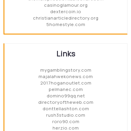
casinoglamour.org
dextercoin.io
christianarticledirectory.org
5homestyle.com
Links
mygamblingstory.com
majalahwekonews.com
2017hoganoutlet.com
pelmanec.com
domino99qq.net
directoryoftheweb.com
donttellashton.com
rush3studio.com
roro90.com
herzio.com