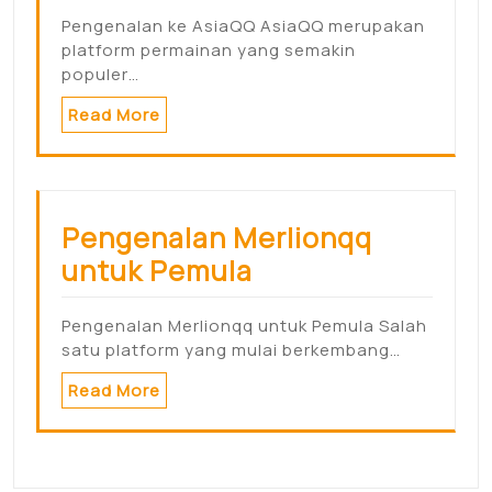
Pengenalan ke AsiaQQ AsiaQQ merupakan
platform permainan yang semakin
populer…
Read More
Pengenalan Merlionqq
untuk Pemula
Pengenalan Merlionqq untuk Pemula Salah
satu platform yang mulai berkembang…
Read More