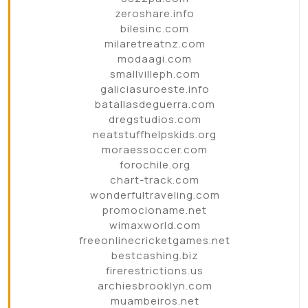
zeroshare.info
bilesinc.com
milaretreatnz.com
modaagi.com
smallvilleph.com
galiciasuroeste.info
batallasdeguerra.com
dregstudios.com
neatstuffhelpskids.org
moraessoccer.com
forochile.org
chart-track.com
wonderfultraveling.com
promocioname.net
wimaxworld.com
freeonlinecricketgames.net
bestcashing.biz
firerestrictions.us
archiesbrooklyn.com
muambeiros.net