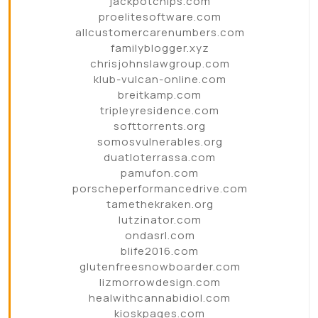
jackpotchips.com
proelitesoftware.com
allcustomercarenumbers.com
familyblogger.xyz
chrisjohnslawgroup.com
klub-vulcan-online.com
breitkamp.com
tripleyresidence.com
softtorrents.org
somosvulnerables.org
duatloterrassa.com
pamufon.com
porscheperformancedrive.com
tamethekraken.org
lutzinator.com
ondasrl.com
blife2016.com
glutenfreesnowboarder.com
lizmorrowdesign.com
healwithcannabidiol.com
kioskpages.com