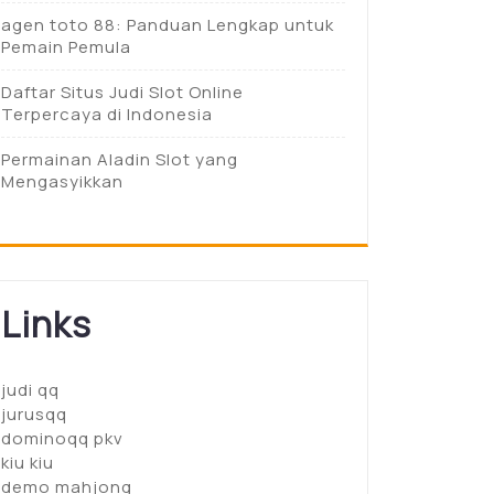
agen toto 88: Panduan Lengkap untuk
Pemain Pemula
Daftar Situs Judi Slot Online
Terpercaya di Indonesia
Permainan Aladin Slot yang
Mengasyikkan
Links
judi qq
jurusqq
dominoqq pkv
kiu kiu
demo mahjong