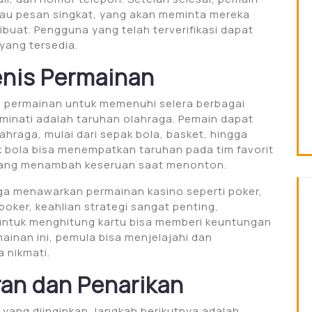
tau pesan singkat, yang akan meminta mereka
ibuat. Pengguna yang telah terverifikasi dapat
yang tersedia.
enis Permainan
s permainan untuk memenuhi selera berbagai
iminati adalah taruhan olahraga. Pemain dapat
hraga, mulai dari sepak bola, basket, hingga
k bola bisa menempatkan taruhan pada tim favorit
 yang menambah keseruan saat menonton.
uga menawarkan permainan kasino seperti poker,
poker, keahlian strategi sangat penting,
ntuk menghitung kartu bisa memberi keuntungan
ainan ini, pemula bisa menjelajahi dan
 nikmati.
an dan Penarikan
yang diinginkan, langkah berikutnya adalah