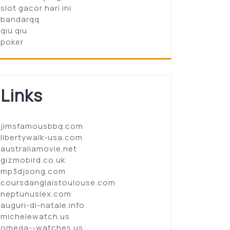
slot gacor hari ini
bandarqq
qiu qiu
poker
Links
jimsfamousbbq.com
libertywalk-usa.com
australiamovie.net
gizmobird.co.uk
mp3djsong.com
coursdanglaistoulouse.com
neptunuslex.com
auguri-di-natale.info
michelewatch.us
omega--watches.us