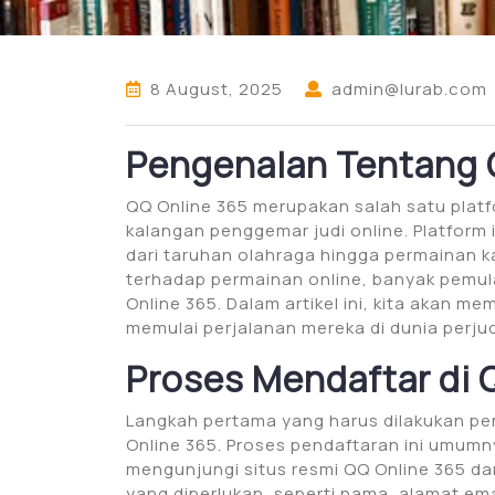
8 August, 2025
admin@lurab.com
Pengenalan Tentang 
QQ Online 365 merupakan salah satu platf
kalangan penggemar judi online. Platform
dari taruhan olahraga hingga permainan 
terhadap permainan online, banyak pemu
Online 365. Dalam artikel ini, kita akan
memulai perjalanan mereka di dunia perjud
Proses Mendaftar di 
Langkah pertama yang harus dilakukan p
Online 365. Proses pendaftaran ini umum
mengunjungi situs resmi QQ Online 365 da
yang diperlukan, seperti nama, alamat ema