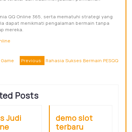
a QQ Online 365, serta mematuhi strategi yang
ula dapat menikmati pengalaman bermain tanpa
up mereka.
nline
n Game
Previous:
Rahasia Sukses Bermain PESQQ
ted Posts
s Judi
demo slot
ine
terbaru