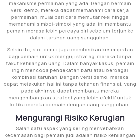
mekanisme permainan yang ada. Dengan bermain
versi demo, mereka dapat memahami cara kerja
permainan, mulai dari cara memutar reel hingga
memahami simbol-simbol yang ada. Ini membantu
pemain merasa lebih percaya diri sebelum terjun ke
dalam taruhan uang sungguhan.
Selain itu, slot demo juga memberikan kesempatan
bagi pemain untuk menguji strategi mereka tanpa
takut kehilangan uang. Dalam banyak kasus, pemain
ingin mencoba pendekatan baru atau berbagai
kombinasi taruhan. Dengan versi demo, mereka
dapat melakukan hal ini tanpa tekanan finansial, yang
pada akhirnya dapat membantu mereka
mengembangkan strategi yang lebih efektif untuk
ketika mereka bermain dengan uang sungguhan.
Mengurangi Risiko Kerugian
Salah satu aspek yang sering menyebabkan
kecemasan bagi pemain judi adalah risiko kehilangan