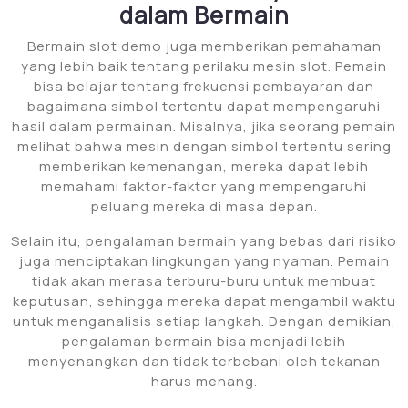
dalam Bermain
Bermain slot demo juga memberikan pemahaman
yang lebih baik tentang perilaku mesin slot. Pemain
bisa belajar tentang frekuensi pembayaran dan
bagaimana simbol tertentu dapat mempengaruhi
hasil dalam permainan. Misalnya, jika seorang pemain
melihat bahwa mesin dengan simbol tertentu sering
memberikan kemenangan, mereka dapat lebih
memahami faktor-faktor yang mempengaruhi
peluang mereka di masa depan.
Selain itu, pengalaman bermain yang bebas dari risiko
juga menciptakan lingkungan yang nyaman. Pemain
tidak akan merasa terburu-buru untuk membuat
keputusan, sehingga mereka dapat mengambil waktu
untuk menganalisis setiap langkah. Dengan demikian,
pengalaman bermain bisa menjadi lebih
menyenangkan dan tidak terbebani oleh tekanan
harus menang.