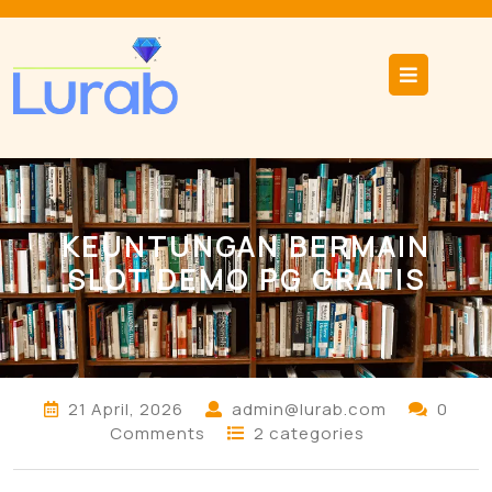
Skip
to
content
Ope
But
KEUNTUNGAN BERMAIN
SLOT DEMO PG GRATIS
21 April, 2026
admin@lurab.com
0
Comments
2 categories