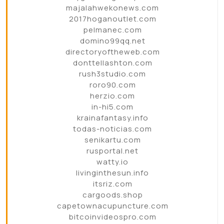
majalahwekonews.com
2017hoganoutlet.com
pelmanec.com
domino99qq.net
directoryoftheweb.com
donttellashton.com
rush3studio.com
roro90.com
herzio.com
in-hi5.com
krainafantasy.info
todas-noticias.com
senikartu.com
rusportal.net
watty.io
livinginthesun.info
itsriz.com
cargoods.shop
capetownacupuncture.com
bitcoinvideospro.com