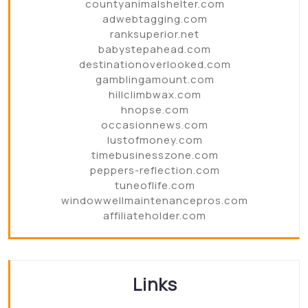
countyanimalshelter.com
adwebtagging.com
ranksuperior.net
babystepahead.com
destinationoverlooked.com
gamblingamount.com
hillclimbwax.com
hnopse.com
occasionnews.com
lustofmoney.com
timebusinesszone.com
peppers-reflection.com
tuneoflife.com
windowwellmaintenancepros.com
affiliateholder.com
Links