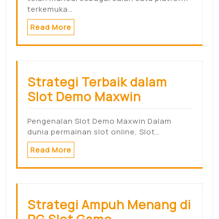
terkemuka…
Read More
Strategi Terbaik dalam
Slot Demo Maxwin
Pengenalan Slot Demo Maxwin Dalam
dunia permainan slot online, Slot…
Read More
Strategi Ampuh Menang di