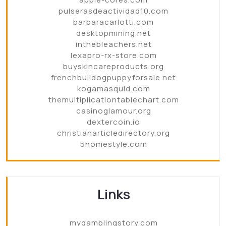
pulserasdeactividad10.com
barbaracarlotti.com
desktopmining.net
inthebleachers.net
lexapro-rx-store.com
buyskincareproducts.org
frenchbulldogpuppyforsale.net
kogamasquid.com
themultiplicationtablechart.com
casinoglamour.org
dextercoin.io
christianarticledirectory.org
5homestyle.com
Links
mygamblingstory.com