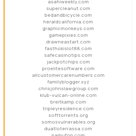
asahiweekly.com
supercleanut.com
bedandbicycle.com
heraldcalifornia.com
graphicmonkeys.com
gamepixies.com
drawneastart.com
fasthokislot88.com
safecasinotips.com
jackpotchips.com
proelitesoftware.com
allcustomercarenumbers.com
familyblogger.xyz
chrisjohnslawgroup.com
klub-vulcan-online.com
breitkamp.com
tripleyresidence.com
softtorrents.org
somosvulnerables.org
duatloterrassa.com
pamufon.com