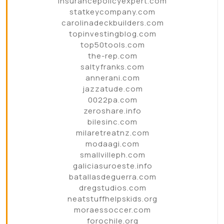
insurancepolicyexpert.com
statkeycompany.com
carolinadeckbuilders.com
topinvestingblog.com
top50tools.com
the-rep.com
saltyfranks.com
annerani.com
jazzatude.com
0022pa.com
zeroshare.info
bilesinc.com
milaretreatnz.com
modaagi.com
smallvilleph.com
galiciasuroeste.info
batallasdeguerra.com
dregstudios.com
neatstuffhelpskids.org
moraessoccer.com
forochile.org