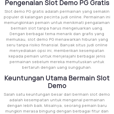
Pengenalan Slot Demo PG Gratis
Slot demo PG gratis adalah permainan yang semakin
populer di kalangan pecinta judi online. Permainan ini
memungkinkan pemain untuk menikmati pengalaman
bermain slot tanpa harus mengeluarkan uang.
Dengan berbagai tema menarik dan grafis yang
memukau, slot demo PG menawarkan hiburan yang
seru tanpa risiko finansial. Banyak situs judi online
menyediakan opsi ini, memberikan kesempatan
kepada pemain untuk menjelajahi berbagai jenis
permainan sebelum mereka memutuskan untuk
bertaruh dengan uang sungguhan.
Keuntungan Utama Bermain Slot
Demo
Salah satu keuntungan besar dari bermain slot demo
adalah kesempatan untuk mengenal permainan
dengan lebih baik. Misalnya, seorang pemain baru
mungkin merasa bingung dengan berbagai fitur dan