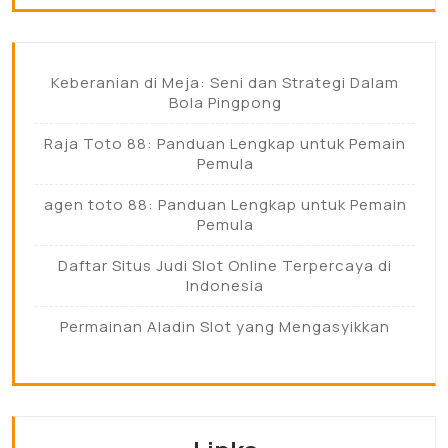
Keberanian di Meja: Seni dan Strategi Dalam
Bola Pingpong
Raja Toto 88: Panduan Lengkap untuk Pemain
Pemula
agen toto 88: Panduan Lengkap untuk Pemain
Pemula
Daftar Situs Judi Slot Online Terpercaya di
Indonesia
Permainan Aladin Slot yang Mengasyikkan