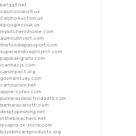
betqq3.net
casinoloans5.us
CasinoAuction.us
kipooglecouk.us
mykitchennhome.com
aumoulinvert.com
thefoodiepassport.com
superwindowproject.com
papibakigrafo.com
icanhazjs.com
canimpact.org
goviralstudy.com
cartourism.net
apple-cores.com
pulserasdeactividad10.com
barbaracarlotti.com
desktopmining.net
inthebleachers.net
lexapro-rx-store.com
buyskincareproducts.org