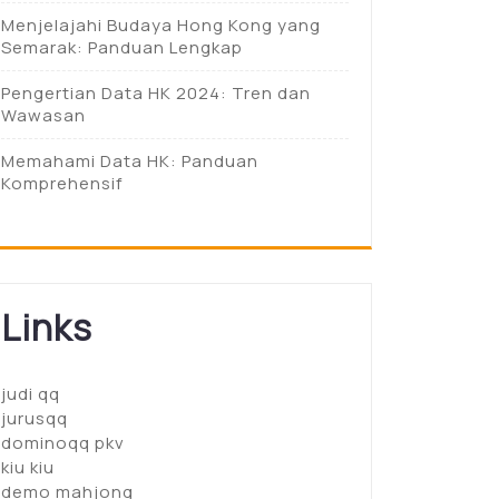
Menjelajahi Budaya Hong Kong yang
Semarak: Panduan Lengkap
Pengertian Data HK 2024: Tren dan
Wawasan
Memahami Data HK: Panduan
Komprehensif
Links
judi qq
jurusqq
dominoqq pkv
kiu kiu
demo mahjong