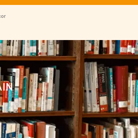
cor
AIN