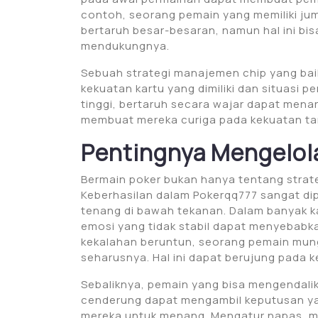
contoh, seorang pemain yang memiliki ju
bertaruh besar-besaran, namun hal ini bis
mendukungnya.
Sebuah strategi manajemen chip yang bai
kekuatan kartu yang dimiliki dan situasi p
tinggi, bertaruh secara wajar dapat menar
membuat mereka curiga pada kekuatan t
Pentingnya Mengelol
Bermain poker bukan hanya tentang strate
Keberhasilan dalam Pokerqq777 sangat d
tenang di bawah tekanan. Dalam banyak k
emosi yang tidak stabil dapat menyebabka
kekalahan beruntun, seorang pemain mungk
seharusnya. Hal ini dapat berujung pada k
Sebaliknya, pemain yang bisa mengendali
cenderung dapat mengambil keputusan yan
mereka untuk menang. Mengatur napas, m