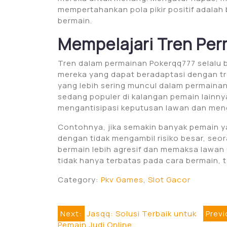
mempertahankan pola pikir positif adala
bermain.
Mempelajari Tren Pe
Tren dalam permainan Pokerqq777 selalu 
mereka yang dapat beradaptasi dengan tre
yang lebih sering muncul dalam permaina
sedang populer di kalangan pemain lainny
mengantisipasi keputusan lawan dan men
Contohnya, jika semakin banyak pemain y
dengan tidak mengambil risiko besar, se
bermain lebih agresif dan memaksa lawan
tidak hanya terbatas pada cara bermain, 
Category:
Pkv Games
,
Slot Gacor
Post
Next:
Jasqq: Solusi Terbaik untuk
Previ
Pemain Judi Online