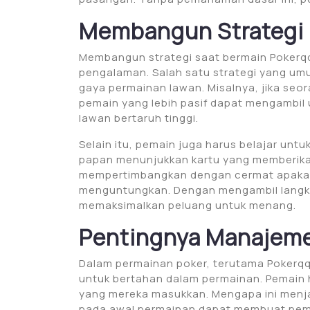
Membangun Strategi
Membangun strategi saat bermain Pokerq
pengalaman. Salah satu strategi yang um
gaya permainan lawan. Misalnya, jika seo
pemain yang lebih pasif dapat mengambi
lawan bertaruh tinggi.
Selain itu, pemain juga harus belajar unt
papan menunjukkan kartu yang memberikan
mempertimbangkan dengan cermat apakah 
menguntungkan. Dengan mengambil langka
memaksimalkan peluang untuk menang.
Pentingnya Manajem
Dalam permainan poker, terutama Pokerqq
untuk bertahan dalam permainan. Pemain 
yang mereka masukkan. Mengapa ini menja
pada awal permainan dapat membuat pema