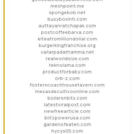
meshpoint.me
spongebob.net
busyboxintl.com
auttayanratchapak.com
postcoffeebarva.com
elteatromilliondollar.com
burgerkingfranchise.org
vallarpadathamma.net
realworldsize.com
teknolama.com
productforbaby.com
orb-z.com
fosterscoachhousetavern.com
mesasdecultivoonline.com
boilersnbits.com
latestviralpost.com
newfreearticle.com
blitzpowerusa.com
gardenofeaten.com
hycys05.com