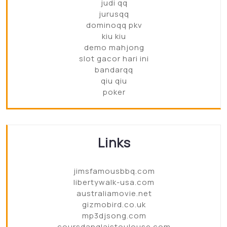
judi qq
jurusqq
dominoqq pkv
kiu kiu
demo mahjong
slot gacor hari ini
bandarqq
qiu qiu
poker
Links
jimsfamousbbq.com
libertywalk-usa.com
australiamovie.net
gizmobird.co.uk
mp3djsong.com
coursdanglaistoulouse.com