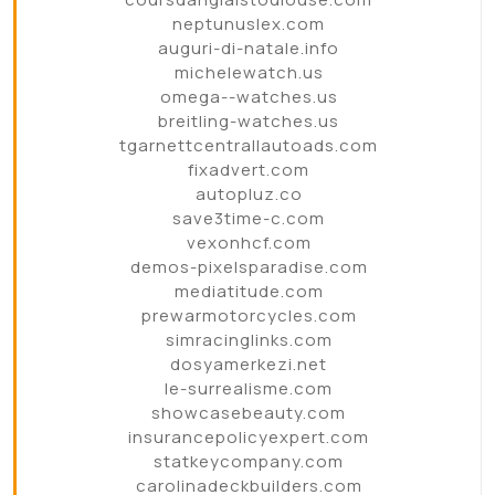
neptunuslex.com
auguri-di-natale.info
michelewatch.us
omega--watches.us
breitling-watches.us
tgarnettcentrallautoads.com
fixadvert.com
autopluz.co
save3time-c.com
vexonhcf.com
demos-pixelsparadise.com
mediatitude.com
prewarmotorcycles.com
simracinglinks.com
dosyamerkezi.net
le-surrealisme.com
showcasebeauty.com
insurancepolicyexpert.com
statkeycompany.com
carolinadeckbuilders.com