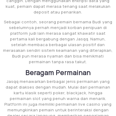
canggih. Dengan menggunakan enkripsi data yang
kuat, pemain dapat merasa tenang saat melakukan
deposit atau penarikan.
Sebagai contoh, seorang pemain bernama Budi yang
sebelumnya pernah menjadi korban penipuan di
platform judi lain merasa sangat khawatir saat
pertama kali bergabung dengan Jasqq. Namun,
setelah membaca berbagai ulasan positif dan
merasakan sendiri sistem keamanan yang diterapkan,
Budi pun merasa nyaman dan bisa menikmati
permainan tanpa rasa takut.
Beragam Permainan
Jasqq menawarkan berbagai jenis permainan yang
dapat diakses dengan mudah. Mulai dari permainan
kartu klasik seperti poker, blackjack, hingga
permainan slot yang penuh warna dan menarik.
Platform ini juga memiliki permainan live casino yang
memungkinkan pemain untuk berinteraksi dengan
dealer secara langsung, memberikan pengalaman