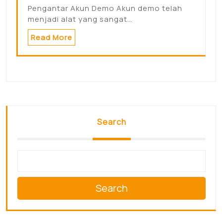
Pengantar Akun Demo Akun demo telah
menjadi alat yang sangat…
Read More
Search
Search