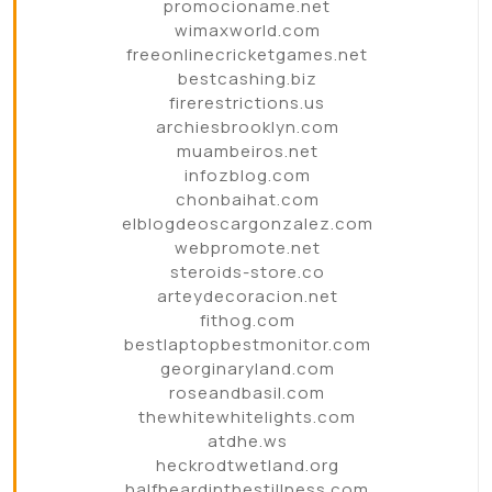
promocioname.net
wimaxworld.com
freeonlinecricketgames.net
bestcashing.biz
firerestrictions.us
archiesbrooklyn.com
muambeiros.net
infozblog.com
chonbaihat.com
elblogdeoscargonzalez.com
webpromote.net
steroids-store.co
arteydecoracion.net
fithog.com
bestlaptopbestmonitor.com
georginaryland.com
roseandbasil.com
thewhitewhitelights.com
atdhe.ws
heckrodtwetland.org
halfheardinthestillness.com