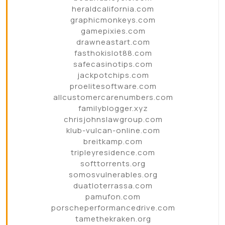
heraldcalifornia.com
graphicmonkeys.com
gamepixies.com
drawneastart.com
fasthokislot88.com
safecasinotips.com
jackpotchips.com
proelitesoftware.com
allcustomercarenumbers.com
familyblogger.xyz
chrisjohnslawgroup.com
klub-vulcan-online.com
breitkamp.com
tripleyresidence.com
softtorrents.org
somosvulnerables.org
duatloterrassa.com
pamufon.com
porscheperformancedrive.com
tamethekraken.org