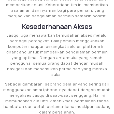
memberikan solusi. Keberadaan tim ini memberikan
rasa aman dan nyaman bagi para pemain, yang
menjadikan pengalaman bermain semakin positif.
Kesederhanaan Akses
Jasqq juga menawarkan kemudahan akses melalui
berbagai perangkat. Baik pemain menggunakan
komputer maupun perangkat seluler, platform ini
dirancang untuk memberikan pengalaman bermain
yang optimal. Dengan antarmuka yang ramah
pengguna, semua orang dapat dengan mudah
navigasi dan menemukan permainan yang mereka
sukai.
Sebagai gambaran, seorang pelajar yang sering kali
menggunakan smartphone-nya dapat dengan mudah
mengakses Jasqq di saat-saat senggang. Hal ini
memudahkan dia untuk menikmati permainan tanpa
hambatan dan betah berlama-lama meskipun sedang
dalam perjalanan.