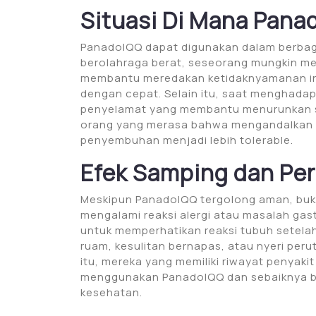
Situasi Di Mana Pan
PanadolQQ dapat digunakan dalam berbagai
berolahraga berat, seseorang mungkin m
membantu meredakan ketidaknyamanan ini 
dengan cepat. Selain itu, saat menghada
penyelamat yang membantu menurunkan s
orang yang merasa bahwa mengandalkan P
penyembuhan menjadi lebih tolerable.
Efek Samping dan Pe
Meskipun PanadolQQ tergolong aman, buka
mengalami reaksi alergi atau masalah gastr
untuk memperhatikan reaksi tubuh setelah 
ruam, kesulitan bernapas, atau nyeri perut
itu, mereka yang memiliki riwayat penyakit 
menggunakan PanadolQQ dan sebaiknya ber
kesehatan.