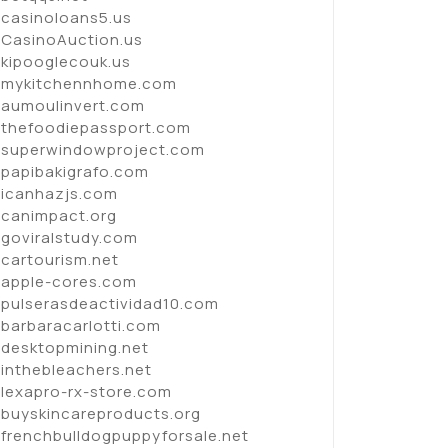
casinoloans5.us
CasinoAuction.us
kipooglecouk.us
mykitchennhome.com
aumoulinvert.com
thefoodiepassport.com
superwindowproject.com
papibakigrafo.com
icanhazjs.com
canimpact.org
goviralstudy.com
cartourism.net
apple-cores.com
pulserasdeactividad10.com
barbaracarlotti.com
desktopmining.net
inthebleachers.net
lexapro-rx-store.com
buyskincareproducts.org
frenchbulldogpuppyforsale.net