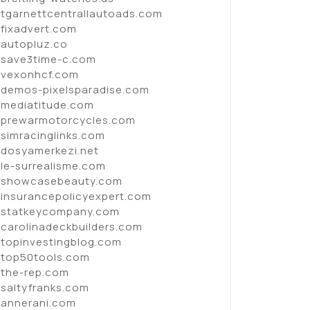
tgarnettcentrallautoads.com
fixadvert.com
autopluz.co
save3time-c.com
vexonhcf.com
demos-pixelsparadise.com
mediatitude.com
prewarmotorcycles.com
simracinglinks.com
dosyamerkezi.net
le-surrealisme.com
showcasebeauty.com
insurancepolicyexpert.com
statkeycompany.com
carolinadeckbuilders.com
topinvestingblog.com
top50tools.com
the-rep.com
saltyfranks.com
annerani.com