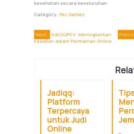
kesehatan secara keseluruhan.
Category:
Pkv Games
Post
Next:
AdilQQPKV: Meningkatkan
Previ
Keadilan dalam Permainan Online
navigation
Rela
Jadiqq:
Tips
Platform
Men
Terpercaya
Per
untuk Judi
Jem
Online