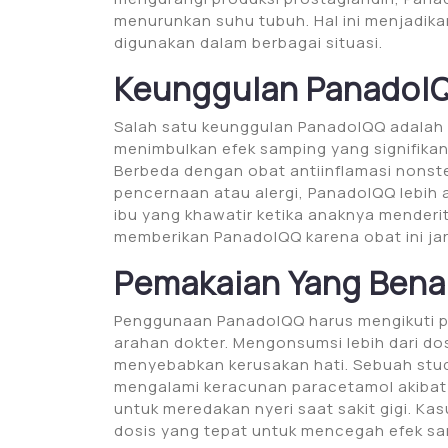
menurunkan suhu tubuh. Hal ini menjadik
digunakan dalam berbagai situasi.
Keunggulan Panadol
Salah satu keunggulan PanadolQQ adalah
menimbulkan efek samping yang signifikan 
Berbeda dengan obat antiinflamasi nons
pencernaan atau alergi, PanadolQQ lebih
ibu yang khawatir ketika anaknya mender
memberikan PanadolQQ karena obat ini jar
Pemakaian Yang Bena
Penggunaan PanadolQQ harus mengikuti p
arahan dokter. Mengonsumsi lebih dari do
menyebabkan kerusakan hati. Sebuah stu
mengalami keracunan paracetamol akibat 
untuk meredakan nyeri saat sakit gigi. Ka
dosis yang tepat untuk mencegah efek sa