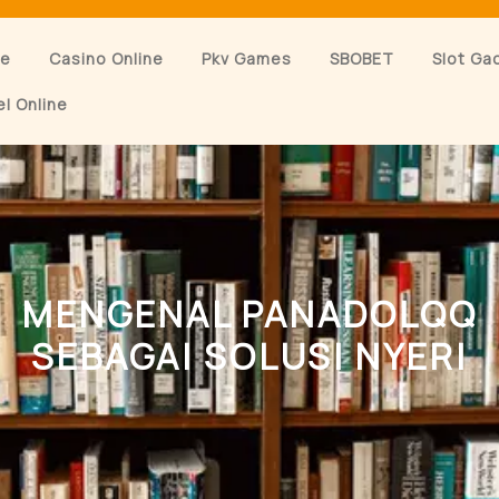
e
Casino Online
Pkv Games
SBOBET
Slot Ga
l Online
MENGENAL PANADOLQQ
SEBAGAI SOLUSI NYERI