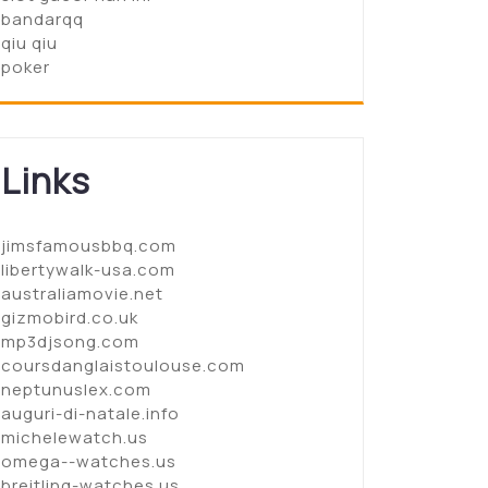
bandarqq
qiu qiu
poker
Links
jimsfamousbbq.com
libertywalk-usa.com
australiamovie.net
gizmobird.co.uk
mp3djsong.com
coursdanglaistoulouse.com
neptunuslex.com
auguri-di-natale.info
michelewatch.us
omega--watches.us
breitling-watches.us