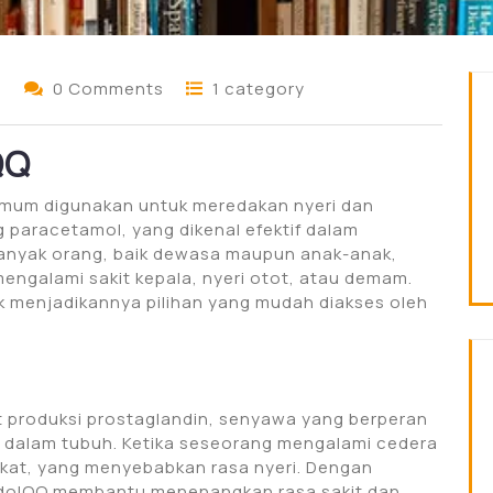
m
0 Comments
1 category
QQ
umum digunakan untuk meredakan nyeri dan
aracetamol, yang dikenal efektif dalam
Banyak orang, baik dewasa maupun anak-anak,
mengalami sakit kepala, nyeri otot, atau demam.
 menjadikannya pilihan yang mudah diakses oleh
produksi prostaglandin, senyawa yang berperan
 dalam tubuh. Ketika seseorang mengalami cedera
ngkat, yang menyebabkan rasa nyeri. Dengan
adolQQ membantu menenangkan rasa sakit dan