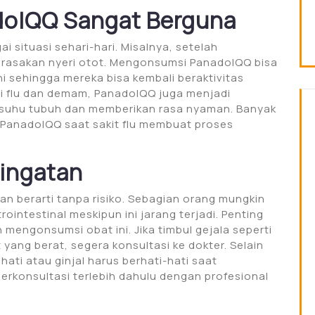
adolQQ Sangat Berguna
 situasi sehari-hari. Misalnya, setelah
erasakan nyeri otot. Mengonsumsi PanadolQQ bisa
sehingga mereka bisa kembali beraktivitas
pi flu dan demam, PanadolQQ juga menjadi
uhu tubuh dan memberikan rasa nyaman. Banyak
anadolQQ saat sakit flu membuat proses
ringatan
n berarti tanpa risiko. Sebagian orang mungkin
ointestinal meskipun ini jarang terjadi. Penting
mengonsumsi obat ini. Jika timbul gejala seperti
 yang berat, segera konsultasi ke dokter. Selain
hati atau ginjal harus berhati-hati saat
konsultasi terlebih dahulu dengan profesional