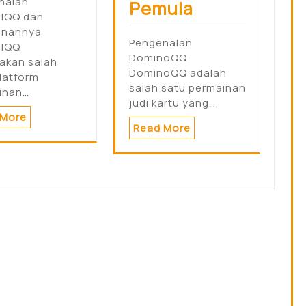
nalan
Pemula
lQQ dan
inannya
Pengenalan
lQQ
DominoQQ
akan salah
DominoQQ adalah
latform
salah satu permainan
inan…
judi kartu yang…
 More
Read More