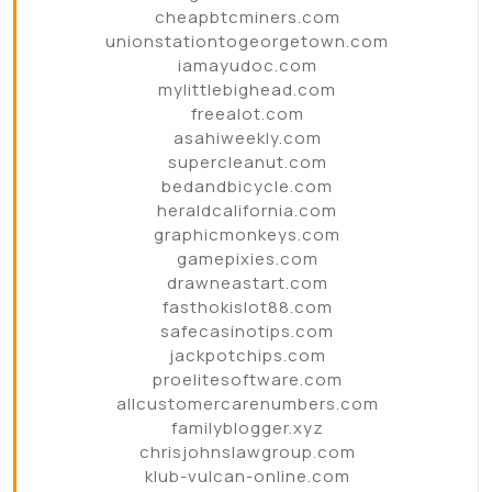
cheapbtcminers.com
unionstationtogeorgetown.com
iamayudoc.com
mylittlebighead.com
freealot.com
asahiweekly.com
supercleanut.com
bedandbicycle.com
heraldcalifornia.com
graphicmonkeys.com
gamepixies.com
drawneastart.com
fasthokislot88.com
safecasinotips.com
jackpotchips.com
proelitesoftware.com
allcustomercarenumbers.com
familyblogger.xyz
chrisjohnslawgroup.com
klub-vulcan-online.com