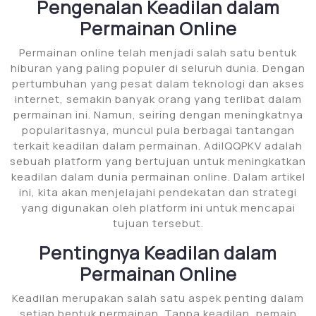
Pengenalan Keadilan dalam
Permainan Online
Permainan online telah menjadi salah satu bentuk
hiburan yang paling populer di seluruh dunia. Dengan
pertumbuhan yang pesat dalam teknologi dan akses
internet, semakin banyak orang yang terlibat dalam
permainan ini. Namun, seiring dengan meningkatnya
popularitasnya, muncul pula berbagai tantangan
terkait keadilan dalam permainan. AdilQQPKV adalah
sebuah platform yang bertujuan untuk meningkatkan
keadilan dalam dunia permainan online. Dalam artikel
ini, kita akan menjelajahi pendekatan dan strategi
yang digunakan oleh platform ini untuk mencapai
tujuan tersebut.
Pentingnya Keadilan dalam
Permainan Online
Keadilan merupakan salah satu aspek penting dalam
setiap bentuk permainan. Tanpa keadilan, pemain