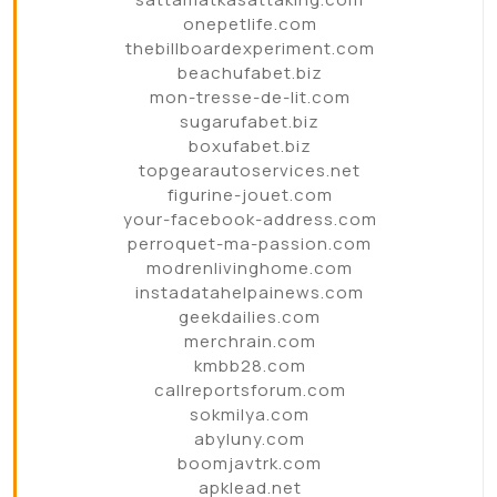
onepetlife.com
thebillboardexperiment.com
beachufabet.biz
mon-tresse-de-lit.com
sugarufabet.biz
boxufabet.biz
topgearautoservices.net
figurine-jouet.com
your-facebook-address.com
perroquet-ma-passion.com
modrenlivinghome.com
instadatahelpainews.com
geekdailies.com
merchrain.com
kmbb28.com
callreportsforum.com
sokmilya.com
abyluny.com
boomjavtrk.com
apklead.net