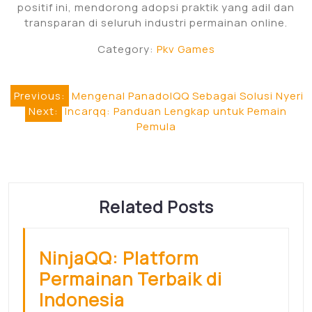
positif ini, mendorong adopsi praktik yang adil dan
transparan di seluruh industri permainan online.
Category:
Pkv Games
Post
Previous:
Mengenal PanadolQQ Sebagai Solusi Nyeri
Next:
Incarqq: Panduan Lengkap untuk Pemain
navigation
Pemula
Related Posts
NinjaQQ: Platform
Permainan Terbaik di
Indonesia