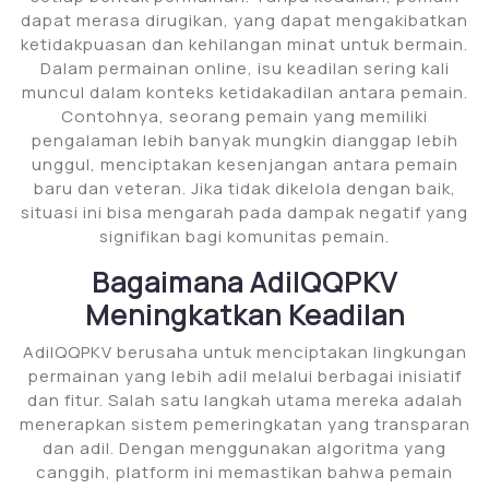
dapat merasa dirugikan, yang dapat mengakibatkan
ketidakpuasan dan kehilangan minat untuk bermain.
Dalam permainan online, isu keadilan sering kali
muncul dalam konteks ketidakadilan antara pemain.
Contohnya, seorang pemain yang memiliki
pengalaman lebih banyak mungkin dianggap lebih
unggul, menciptakan kesenjangan antara pemain
baru dan veteran. Jika tidak dikelola dengan baik,
situasi ini bisa mengarah pada dampak negatif yang
signifikan bagi komunitas pemain.
Bagaimana AdilQQPKV
Meningkatkan Keadilan
AdilQQPKV berusaha untuk menciptakan lingkungan
permainan yang lebih adil melalui berbagai inisiatif
dan fitur. Salah satu langkah utama mereka adalah
menerapkan sistem pemeringkatan yang transparan
dan adil. Dengan menggunakan algoritma yang
canggih, platform ini memastikan bahwa pemain