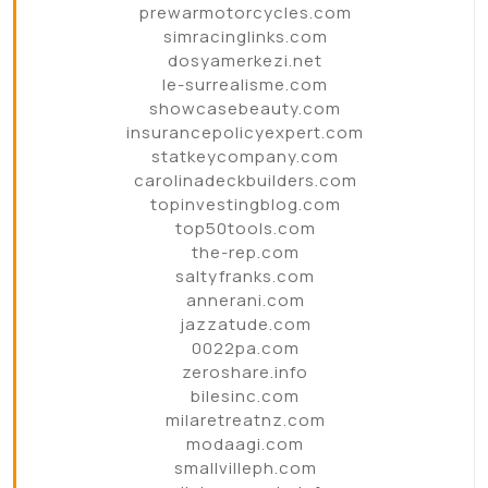
prewarmotorcycles.com
simracinglinks.com
dosyamerkezi.net
le-surrealisme.com
showcasebeauty.com
insurancepolicyexpert.com
statkeycompany.com
carolinadeckbuilders.com
topinvestingblog.com
top50tools.com
the-rep.com
saltyfranks.com
annerani.com
jazzatude.com
0022pa.com
zeroshare.info
bilesinc.com
milaretreatnz.com
modaagi.com
smallvilleph.com