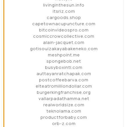
livinginthesun.info
itsriz.com
cargoods.shop
capetownacupuncture.com
bitcoinvideospro.com
cosmiccrowcollective.com
alain-jacquet.com
gotisouizakayabakeneko.com
meshpoint.me
spongebob.net
busyboxintl.com
auttayanratchapak.com
postcoffeebarva.com
elteatromilliondollar.com
burgerkingfranchise.org
vallarpadathamma.net
realworldsize.com
teknolama.com
productforbaby.com
orb-z.com