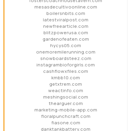
fosterscoachhousetavern.com
mesasdecultivoonline.com
boilersnbits.com
latestviralpost.com
newfreearticle.com
blitzpowerusa.com
gardenofeaten.com
hycys05.com
onemoremilerunning.com
snowboardsteez.com
instagrambioforgirls.com
cashflowxfiles.com
kmbb10.com
getxtrem.com
weactinfo.com
meshingsocial.com
thearguer.com
marketing-mobile-app.com
floralpunchcraft.com
fiasone.com
danktankbattery.com