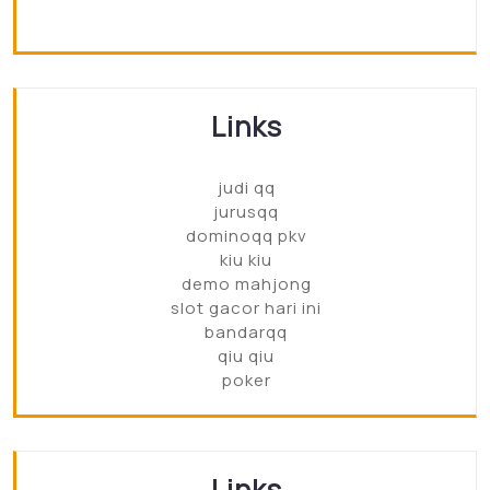
Links
judi qq
jurusqq
dominoqq pkv
kiu kiu
demo mahjong
slot gacor hari ini
bandarqq
qiu qiu
poker
Links