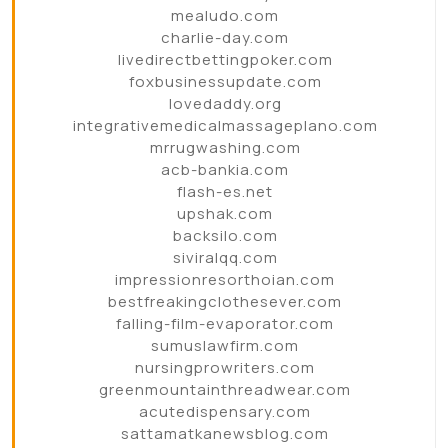
mealudo.com
charlie-day.com
livedirectbettingpoker.com
foxbusinessupdate.com
lovedaddy.org
integrativemedicalmassageplano.com
mrrugwashing.com
acb-bankia.com
flash-es.net
upshak.com
backsilo.com
siviralqq.com
impressionresorthoian.com
bestfreakingclothesever.com
falling-film-evaporator.com
sumuslawfirm.com
nursingprowriters.com
greenmountainthreadwear.com
acutedispensary.com
sattamatkanewsblog.com