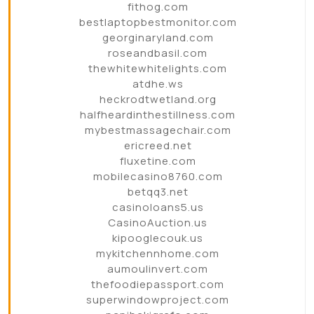
fithog.com
bestlaptopbestmonitor.com
georginaryland.com
roseandbasil.com
thewhitewhitelights.com
atdhe.ws
heckrodtwetland.org
halfheardinthestillness.com
mybestmassagechair.com
ericreed.net
fluxetine.com
mobilecasino8760.com
betqq3.net
casinoloans5.us
CasinoAuction.us
kipooglecouk.us
mykitchennhome.com
aumoulinvert.com
thefoodiepassport.com
superwindowproject.com