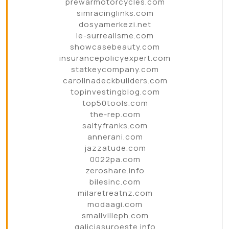
prewarmotorcycles.com
simracinglinks.com
dosyamerkezi.net
le-surrealisme.com
showcasebeauty.com
insurancepolicyexpert.com
statkeycompany.com
carolinadeckbuilders.com
topinvestingblog.com
top50tools.com
the-rep.com
saltyfranks.com
annerani.com
jazzatude.com
0022pa.com
zeroshare.info
bilesinc.com
milaretreatnz.com
modaagi.com
smallvilleph.com
galiciasuroeste.info