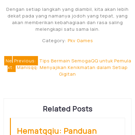
Dengan setiap langkah yang diambil, kita akan lebih
dekat pada yang namanya jodoh yang tepat, yang
akan memberikan kebahagiaan dan rasa saling
melengkapi satu sama lain.
Category:
Pkv Games
Post
Ne
Previous:
Tips Bermain SemogaQQ untuk Pemula
xt:
Manisqq: Menyajikan Kenikmatan dalam Setiap
navigation
Gigitan
Related Posts
Hematqqiu: Panduan