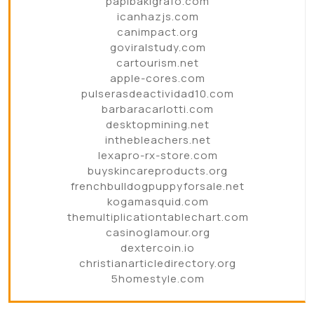
papibakigrafo.com
icanhazjs.com
canimpact.org
goviralstudy.com
cartourism.net
apple-cores.com
pulserasdeactividad10.com
barbaracarlotti.com
desktopmining.net
inthebleachers.net
lexapro-rx-store.com
buyskincareproducts.org
frenchbulldogpuppyforsale.net
kogamasquid.com
themultiplicationtablechart.com
casinoglamour.org
dextercoin.io
christianarticledirectory.org
5homestyle.com