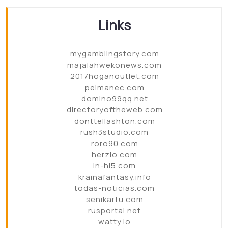
Links
mygamblingstory.com
majalahwekonews.com
2017hoganoutlet.com
pelmanec.com
domino99qq.net
directoryoftheweb.com
donttellashton.com
rush3studio.com
roro90.com
herzio.com
in-hi5.com
krainafantasy.info
todas-noticias.com
senikartu.com
rusportal.net
watty.io