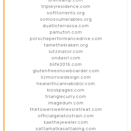
tripleyresidence.com
softtorrents.org
somosvulnerables.org
duatloterrassa.com
pamufon.com
porscheperformancedrive.com
tamethekraken.org
lutzinator.com
ondasrl.com
blife2016.com
glutenfreesnowboarder.com
lizmorrowdesign.com
healwithcannabidiol.com
kioskpages.com
trianglecurry.com
imagedum.com
thetowerswellnessretreat.com
officialgelatostrain.com
kaethejeweler.com
sattamatkasattaking.com