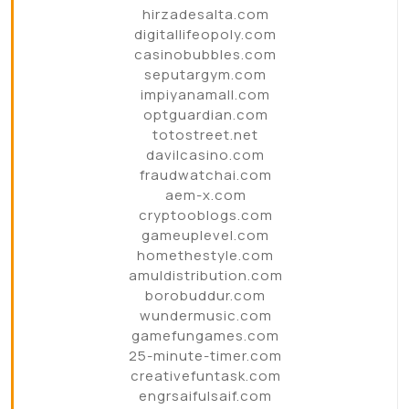
hirzadesalta.com
digitallifeopoly.com
casinobubbles.com
seputargym.com
impiyanamall.com
optguardian.com
totostreet.net
davilcasino.com
fraudwatchai.com
aem-x.com
cryptooblogs.com
gameuplevel.com
homethestyle.com
amuldistribution.com
borobuddur.com
wundermusic.com
gamefungames.com
25-minute-timer.com
creativefuntask.com
engrsaifulsaif.com