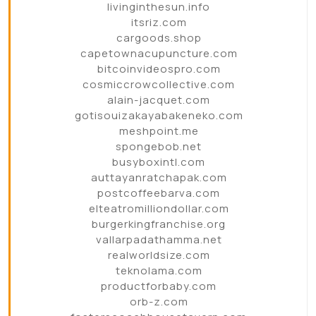
livinginthesun.info
itsriz.com
cargoods.shop
capetownacupuncture.com
bitcoinvideospro.com
cosmiccrowcollective.com
alain-jacquet.com
gotisouizakayabakeneko.com
meshpoint.me
spongebob.net
busyboxintl.com
auttayanratchapak.com
postcoffeebarva.com
elteatromilliondollar.com
burgerkingfranchise.org
vallarpadathamma.net
realworldsize.com
teknolama.com
productforbaby.com
orb-z.com