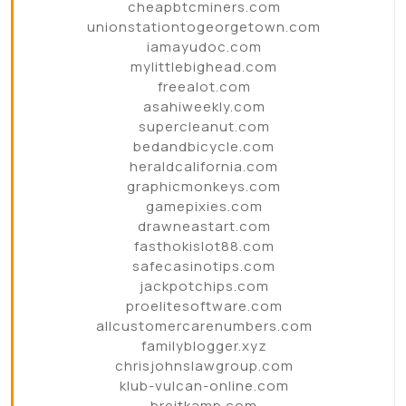
cheapbtcminers.com
unionstationtogeorgetown.com
iamayudoc.com
mylittlebighead.com
freealot.com
asahiweekly.com
supercleanut.com
bedandbicycle.com
heraldcalifornia.com
graphicmonkeys.com
gamepixies.com
drawneastart.com
fasthokislot88.com
safecasinotips.com
jackpotchips.com
proelitesoftware.com
allcustomercarenumbers.com
familyblogger.xyz
chrisjohnslawgroup.com
klub-vulcan-online.com
breitkamp.com