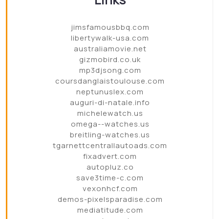
jimsfamousbbq.com
libertywalk-usa.com
australiamovie.net
gizmobird.co.uk
mp3djsong.com
coursdanglaistoulouse.com
neptunuslex.com
auguri-di-natale.info
michelewatch.us
omega--watches.us
breitling-watches.us
tgarnettcentrallautoads.com
fixadvert.com
autopluz.co
save3time-c.com
vexonhcf.com
demos-pixelsparadise.com
mediatitude.com