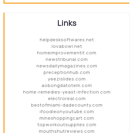
Links
helpdesksoftwares.net
lovabowl.net
homeimprovementit.com
newstribunal.com
newsdailymagazines.com
preceptionhub.com
yeezislides.com
aobongdatotem.com
home-remedies-yeast-infection.com
electroreal.com
bestofmiami-dadecounty.com
ifoodieonyoutube.com
mineshoppingcart.com
topworkoutsupplies.com
mouthshutreviews.com