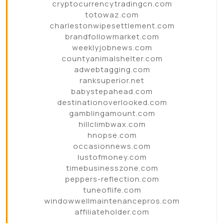
cryptocurrencytradingcn.com
totowaz.com
charlestonwipesettlement.com
brandfollowmarket.com
weeklyjobnews.com
countyanimalshelter.com
adwebtagging.com
ranksuperior.net
babystepahead.com
destinationoverlooked.com
gamblingamount.com
hillclimbwax.com
hnopse.com
occasionnews.com
lustofmoney.com
timebusinesszone.com
peppers-reflection.com
tuneoflife.com
windowwellmaintenancepros.com
affiliateholder.com