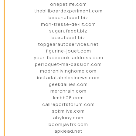
onepetlife.com
thebillboardexperiment.com
beachufabet.biz
mon-tresse-de-lit.com
sugarufabet.biz
boxufabet.biz
topgearautoservices.net
figurine-jouet.com
your-facebook-address.com
perroquet-ma-passion.com
modrenlivinghome.com
instadatahelpainews.com
geekdailies.com
merchrain.com
kmbb28.com
callreportsforum.com
sokmilya.com
abyluny.com
boomjavtrk.com
apklead.net