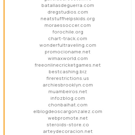
batallasdeguerra.com
dregstudios.com
neatstuffhelpskids.org
moraessoccer.com
forochile.org
chart-track.com
wonderfultraveling.com
promocioname.net
wimaxworld.com
freeonlinecricketgames.net
bestcashing.biz
firerestrictions.us
archiesbrooklyn.com
muambeiros.net
infozblog.com
chonbaihat.com
elblogdeoscargonzalez.com
webpromote.net
steroids-store.co
arteydecoracion.net