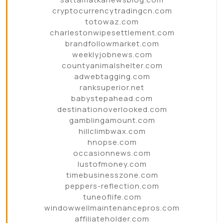
cryptocurrencytradingcn.com
totowaz.com
charlestonwipesettlement.com
brandfollowmarket.com
weeklyjobnews.com
countyanimalshelter.com
adwebtagging.com
ranksuperior.net
babystepahead.com
destinationoverlooked.com
gamblingamount.com
hillclimbwax.com
hnopse.com
occasionnews.com
lustofmoney.com
timebusinesszone.com
peppers-reflection.com
tuneoflife.com
windowwellmaintenancepros.com
affiliateholder.com