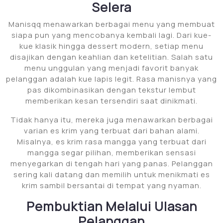
Selera
Manisqq menawarkan berbagai menu yang membuat
siapa pun yang mencobanya kembali lagi. Dari kue-
kue klasik hingga dessert modern, setiap menu
disajikan dengan keahlian dan ketelitian. Salah satu
menu unggulan yang menjadi favorit banyak
pelanggan adalah kue lapis legit. Rasa manisnya yang
pas dikombinasikan dengan tekstur lembut
memberikan kesan tersendiri saat dinikmati.
Tidak hanya itu, mereka juga menawarkan berbagai
varian es krim yang terbuat dari bahan alami.
Misalnya, es krim rasa mangga yang terbuat dari
mangga segar pilihan, memberikan sensasi
menyegarkan di tengah hari yang panas. Pelanggan
sering kali datang dan memilih untuk menikmati es
krim sambil bersantai di tempat yang nyaman.
Pembuktian Melalui Ulasan
Pelanggan