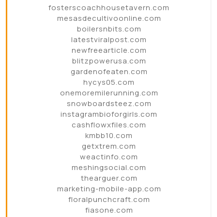
fosterscoachhousetavern.com
mesasdecultivoonline.com
boilersnbits.com
latestviralpost.com
newfreearticle.com
blitzpowerusa.com
gardenofeaten.com
hycys05.com
onemoremilerunning.com
snowboardsteez.com
instagrambioforgirls.com
cashflowxfiles.com
kmbb10.com
getxtrem.com
weactinfo.com
meshingsocial.com
thearguer.com
marketing-mobile-app.com
floralpunchcraft.com
fiasone.com