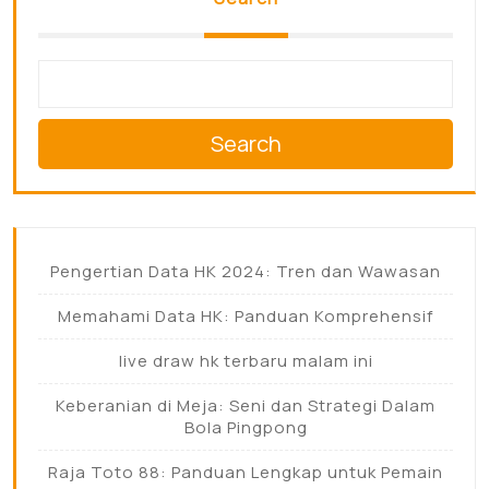
Search
Pengertian Data HK 2024: Tren dan Wawasan
Memahami Data HK: Panduan Komprehensif
live draw hk terbaru malam ini
Keberanian di Meja: Seni dan Strategi Dalam
Bola Pingpong
Raja Toto 88: Panduan Lengkap untuk Pemain