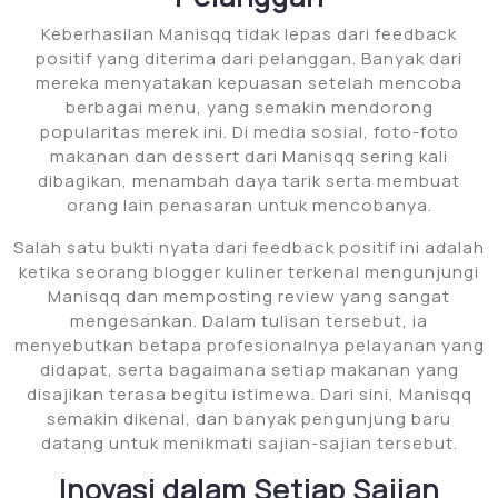
Keberhasilan Manisqq tidak lepas dari feedback
positif yang diterima dari pelanggan. Banyak dari
mereka menyatakan kepuasan setelah mencoba
berbagai menu, yang semakin mendorong
popularitas merek ini. Di media sosial, foto-foto
makanan dan dessert dari Manisqq sering kali
dibagikan, menambah daya tarik serta membuat
orang lain penasaran untuk mencobanya.
Salah satu bukti nyata dari feedback positif ini adalah
ketika seorang blogger kuliner terkenal mengunjungi
Manisqq dan memposting review yang sangat
mengesankan. Dalam tulisan tersebut, ia
menyebutkan betapa profesionalnya pelayanan yang
didapat, serta bagaimana setiap makanan yang
disajikan terasa begitu istimewa. Dari sini, Manisqq
semakin dikenal, dan banyak pengunjung baru
datang untuk menikmati sajian-sajian tersebut.
Inovasi dalam Setiap Sajian