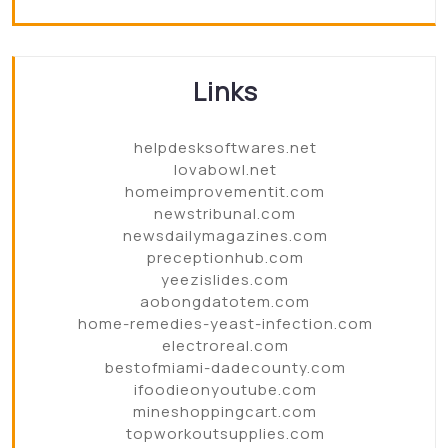
Links
helpdesksoftwares.net
lovabowl.net
homeimprovementit.com
newstribunal.com
newsdailymagazines.com
preceptionhub.com
yeezislides.com
aobongdatotem.com
home-remedies-yeast-infection.com
electroreal.com
bestofmiami-dadecounty.com
ifoodieonyoutube.com
mineshoppingcart.com
topworkoutsupplies.com