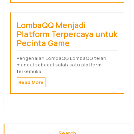
LombaQQ Menjadi
Platform Terpercaya untuk
Pecinta Game
Pengenalan LombaQQ LombaQQ telah
muncul sebagai salah satu platform
terkemuka…
Read More
Search