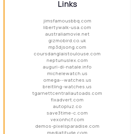
Links
jimsfamousbbq.com
libertywalk-usa.com
australiamovie.net
gizmobird.co.uk
mp3djsong.com
coursdanglaistoulouse.com
neptunuslex.com
auguri-di-natale.info
michelewatch.us
omega--watches.us
breitling-watches.us
tgarnettcentrallautoads.com
fixadvert.com
autopluz.co
save3time-c.com
vexonhcf.com
demos-pixelsparadise.com
mediatitude.com