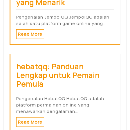
yang Menarik
Pengenalan JempolQQ JempolQQ adalah
salah satu platform game online yang…
Read More
hebatqq: Panduan
Lengkap untuk Pemain
Pemula
Pengenalan HebatQQ HebatQQ adalah
platform permainan online yang
menawarkan pengalaman…
Read More