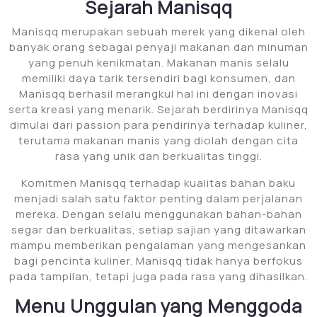
Sejarah Manisqq
Manisqq merupakan sebuah merek yang dikenal oleh
banyak orang sebagai penyaji makanan dan minuman
yang penuh kenikmatan. Makanan manis selalu
memiliki daya tarik tersendiri bagi konsumen, dan
Manisqq berhasil merangkul hal ini dengan inovasi
serta kreasi yang menarik. Sejarah berdirinya Manisqq
dimulai dari passion para pendirinya terhadap kuliner,
terutama makanan manis yang diolah dengan cita
rasa yang unik dan berkualitas tinggi.
Komitmen Manisqq terhadap kualitas bahan baku
menjadi salah satu faktor penting dalam perjalanan
mereka. Dengan selalu menggunakan bahan-bahan
segar dan berkualitas, setiap sajian yang ditawarkan
mampu memberikan pengalaman yang mengesankan
bagi pencinta kuliner. Manisqq tidak hanya berfokus
pada tampilan, tetapi juga pada rasa yang dihasilkan.
Menu Unggulan yang Menggoda