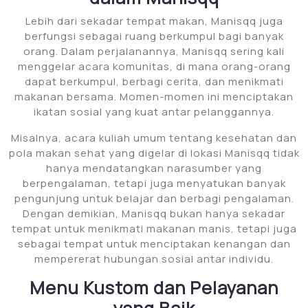
Lebih dari sekadar tempat makan, Manisqq juga
berfungsi sebagai ruang berkumpul bagi banyak
orang. Dalam perjalanannya, Manisqq sering kali
menggelar acara komunitas, di mana orang-orang
dapat berkumpul, berbagi cerita, dan menikmati
makanan bersama. Momen-momen ini menciptakan
ikatan sosial yang kuat antar pelanggannya.
Misalnya, acara kuliah umum tentang kesehatan dan
pola makan sehat yang digelar di lokasi Manisqq tidak
hanya mendatangkan narasumber yang
berpengalaman, tetapi juga menyatukan banyak
pengunjung untuk belajar dan berbagi pengalaman.
Dengan demikian, Manisqq bukan hanya sekadar
tempat untuk menikmati makanan manis, tetapi juga
sebagai tempat untuk menciptakan kenangan dan
mempererat hubungan sosial antar individu.
Menu Kustom dan Pelayanan