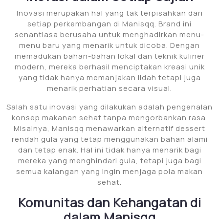
Inovasi merupakan hal yang tak terpisahkan dari
setiap perkembangan di Manisqq. Brand ini
senantiasa berusaha untuk menghadirkan menu-
menu baru yang menarik untuk dicoba. Dengan
memadukan bahan-bahan lokal dan teknik kuliner
modern, mereka berhasil menciptakan kreasi unik
yang tidak hanya memanjakan lidah tetapi juga
menarik perhatian secara visual.
Salah satu inovasi yang dilakukan adalah pengenalan
konsep makanan sehat tanpa mengorbankan rasa.
Misalnya, Manisqq menawarkan alternatif dessert
rendah gula yang tetap menggunakan bahan alami
dan tetap enak. Hal ini tidak hanya menarik bagi
mereka yang menghindari gula, tetapi juga bagi
semua kalangan yang ingin menjaga pola makan
sehat.
Komunitas dan Kehangatan di
dalam Manisqq