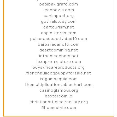
papibakigrafo.com
icanhazjs.com
canimpact.org
goviralstudy.com
cartourism.net
apple-cores.com
pulserasdeactividad10.com
barbaracarlotti.com
desktopmining.net
inthebleachers.net
lexapro-rx-store.com
buyskincareproducts.org
frenchbulldogpuppyforsale.net
kogamasquid.com
themultiplicationtablechart.com
casinoglamour.org
dextercoin.io
christianarticledirectory.org
5homestyle.com