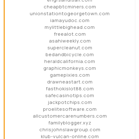
cheapbtcminers.com
unionstationtogeorgetown.com
iamayudoc.com
mylittlebighead.com
freealot.com
asahiweekly.com
supercleanut.com
bedandbicycle.com
heraldcalifornia.com
graphicmonkeys.com
gamepixies.com
drawneastart.com
fasthokislot88.com
safecasinotips.com
jackpotchips.com
proelitesoftware.com
allcustomercarenumbers.com
familyblogger.xyz
chrisjohnslawgroup.com
klub-vulcan-online.com