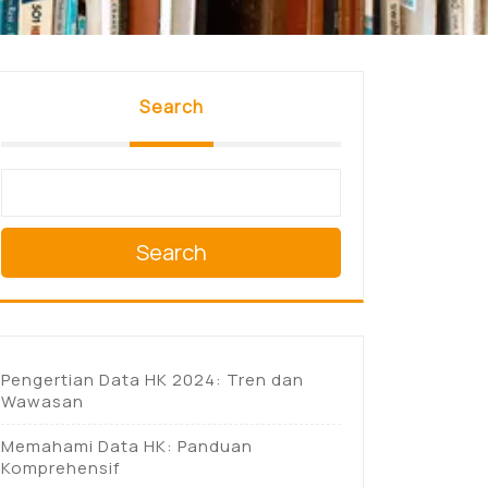
Search
Search
Pengertian Data HK 2024: Tren dan
Wawasan
Memahami Data HK: Panduan
Komprehensif