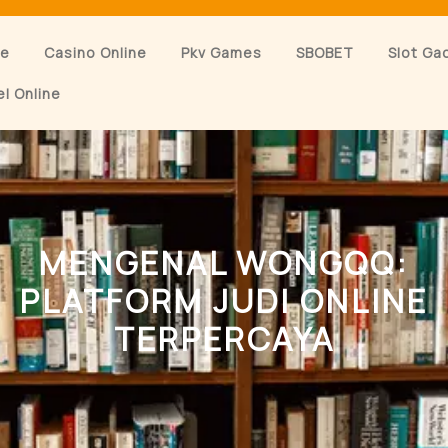
e
Casino Online
Pkv Games
SBOBET
Slot Ga
l Online
MENGENAL WONGQQ:
PLATFORM JUDI ONLINE
TERPERCAYA