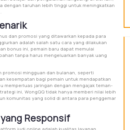
 dengan taruhan lebih tinggi untuk meningkatkan
.
enarik
nus dan promosi yang ditawarkan kepada para
iurkan adalah salah satu cara yang dilakukan
n bonus ini, pemain baru dapat memulai
mbahan tanpa harus mengeluarkan banyak uang
n promosi mingguan dan bulanan, seperti
ikan kesempatan bagi pemain untuk mendapatkan
tau memperluas jaringan dengan mengajak teman-
ategi ini, WongQQ tidak hanya memberi nilai lebih
n komunitas yang solid di antara para penggemar
 yang Responsif
atform judi online adalah kualitas layanan