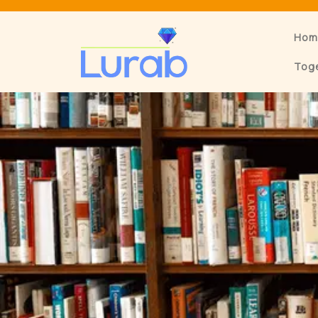
Skip
to
content
Hom
Toge