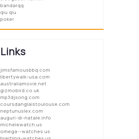
bandarqq
qiu qiu
poker
Links
jimsfamousbbq.com
libertywalk-usa.com
australiamovie.net
gizmobird.co.uk
mp3djsong.com
coursdanglaistoulouse.com
neptunuslex.com
auguri-di-natale.info
michelewatch.us
omega--watches.us
breitling-watches.us