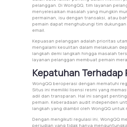
pelanggan. Di WongQQ, tim layanan pela
menyelesaikan masalah yang mungkin munc
permainan, isu dengan transaksi, atau ba
pemain dapat menghubungi tim dukungan me
email.
Kepuasan pelanggan adalah prioritas uta
mengalami kesulitan dalam melakukan de
langkah demi langkah hingga masalah terse
layanan pelanggan membuat pemain meras
Kepatuhan Terhadap 
WongQQ beroperasi dengan mematuhi regula
Situs ini memiliki lisensi resmi yang me
adil dan transparan. Hal ini sangat pent
pemain. Keberadaan audit independen un
langkah yang diambil oleh WongQQ untuk m
Dengan mengikuti regulasi ini, WongQQ m
perjudian yang tidak hanya menguntungka