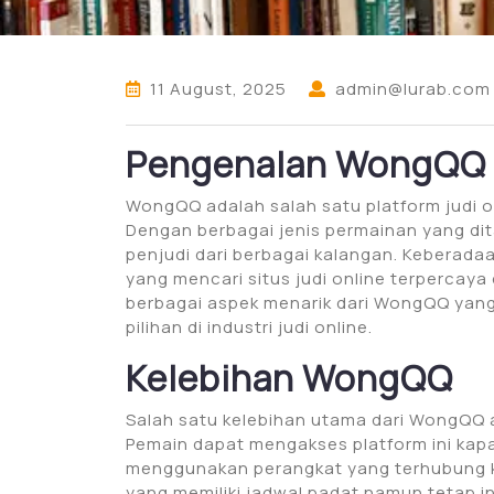
11 August, 2025
admin@lurab.com
Pengenalan WongQQ
WongQQ adalah salah satu platform judi on
Dengan berbagai jenis permainan yang di
penjudi dari berbagai kalangan. Keberada
yang mencari situs judi online terpercaya 
berbagai aspek menarik dari WongQQ yan
pilihan di industri judi online.
Kelebihan WongQQ
Salah satu kelebihan utama dari WongQQ
Pemain dapat mengakses platform ini kap
menggunakan perangkat yang terhubung ke
yang memiliki jadwal padat namun tetap in